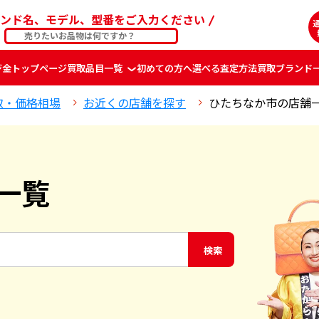
ンド名、モデル、型番をご入力ください
ジ
金
トップページ
買取品目一覧
初めての方へ
選べる査定方法
買取ブランド
取・価格相場
お近くの店舗を探す
ひたちなか市の店舗
一覧
検索