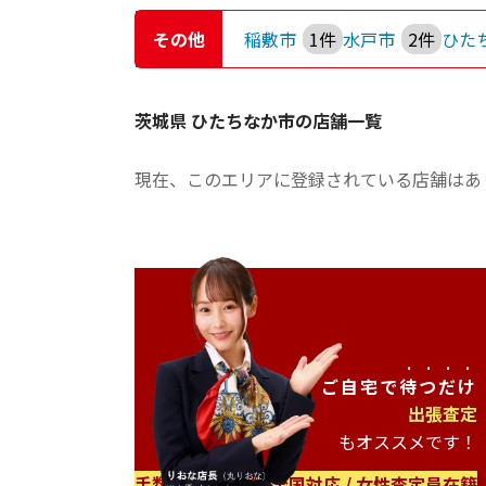
その他
稲敷市
1件
水戸市
2件
ひた
茨城県 ひたちなか市の店舗一覧
現在、このエリアに登録されている店舗はあ
ご自宅で
待つだけ
出張査定
もオススメです！
手数料無料 / 日本全国対応 / 女性査定員在籍