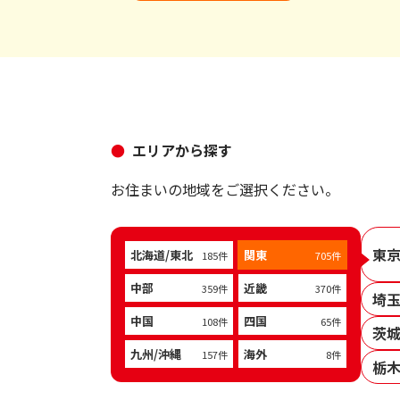
エリアから探す
お住まいの地域をご選択ください。
東
北海道/東北
関東
185件
705件
中部
近畿
359件
370件
埼
中国
四国
108件
65件
茨
九州/沖縄
海外
157件
8件
栃