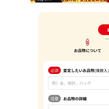
24
1
お品物について
必須
査定したいお品物
(複数入
任意
お品物の詳細