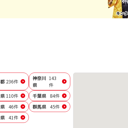
神奈川
143
京都
236件
県
件
玉県
110件
千葉県
84件
城県
46件
群馬県
45件
木県
41件