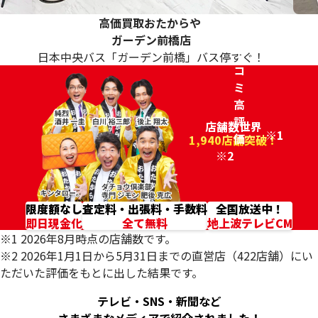
高価買取おたからや
ク
ガーデン前橋店
チ
日本中央バス「ガーデン前橋」バス停すぐ！
コ
ミ
高
評
店舗数世界
※1
価
96.2%
1,940店舗突破！
※2
限度額なし
査定料・出張料・手数料
全国放送中！
即日現金化
全て無料
地上波テレビCM
※1 2026年8月時点の店舗数です。
※2 2026年1月1日から5月31日までの直営店（422店舗）にい
ただいた評価をもとに出した結果です。
テレビ・SNS・新聞など