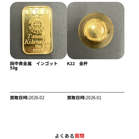
田中貴金属 インゴット
K22 金杯
50g
22金 (K22) ブレスレットまとめ
22金 (K22) ブレ
56.2g
35.5g
買取日時:
2026.02
買取日時:
2026.01
参考買取価格
参考買取価格
1,537,700
円
971,300
円
よくある
質問