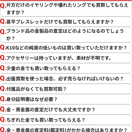
片方だけのイヤリングや壊れたリングでも買取してもらえ
ますか？
喜平ブレスレットだけでも買取してもらえますか？
ブランド品の金製品の査定はどのようになるのでしょう
か？
K10などの純度の低いものは買い取っていただけますか？
アクセサリーは持っていますが、素材が不明です。
少量の金でも買い取ってもらえる？
22金 (K22) ブレスレットまとめ
18金 (K18) イヤ
25g
8.4g
出張買取を使った場合、必ず売らなければいけないの？
参考買取価格
参考買取価格
付属品がなくても買取可能？
684,000
円
188,700
円
身分証明書はなぜ必要？
金・貴金属の査定だけでも大丈夫ですか？
ちぎれた金でも買い取ってもらえる？
金・貴金属の査定料(鑑定料)がかかる場合はありますか？