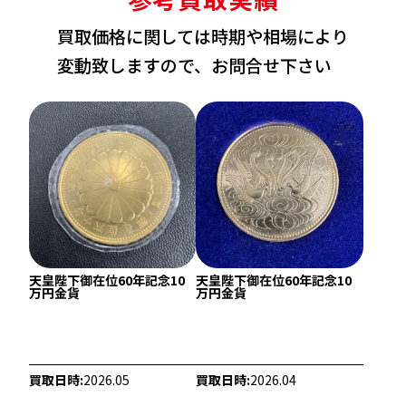
買取価格に関しては時期や相場により
変動致しますので、お問合せ下さい
天皇陛下御在位60年記念10
天皇陛下御在位60年記念10
22金 (K22) ネックレス
22金 (K22) ブレ
万円金貨
万円金貨
39.2g
359.2g
参考買取価格
参考買取価格
1,072,500
円
9,828,300
円
買取日時:
2026.05
買取日時:
2026.04