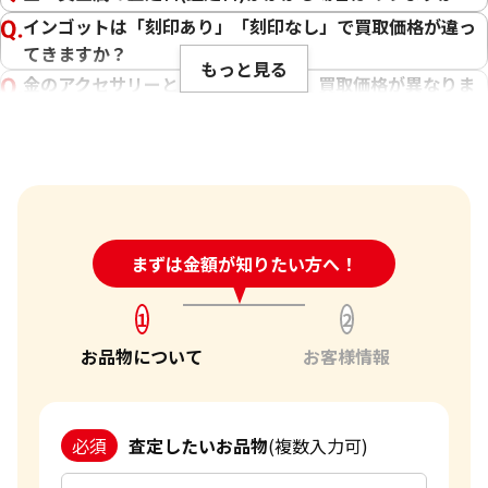
インゴットは「刻印あり」「刻印なし」で買取価格が違っ
てきますか？
もっと見る
金のアクセサリーとインゴットでは、買取価格が異なりま
すか？
チェーンが切れたネックレスなども買い取ってくれます
か？
傷や汚れは買取価格に影響しますか？
刻印のない金・貴金属は査定できますか？
24時間受付中!
まずは金額が知りたい方へ！
問い合わせフォーム
大判・小判、外国金貨、古銭やコインなども買取してもら
えますか？
1
2
「金・貴金属の査定」にはどれくらい時間がかかります
お品物について
お客様情報
か？
「金・貴金属の買取価格」はどうやって決まりますか？
金・貴金属はいつ売るのがポイント？日によって買取価格
必須
査定したいお品物
(複数入力可)
が違うって本当ですか？