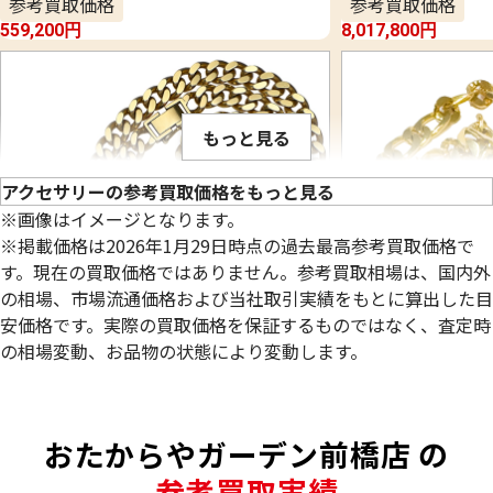
参考買取価格
参考買取価格
559,200
円
8,017,800
円
もっと見る
アクセサリーの参考買取価格をもっと見る
※画像はイメージとなります。
※掲載価格は2026年1月29日時点の過去最高参考買取価格で
す。現在の買取価格ではありません。参考買取相場は、国内外
の相場、市場流通価格および当社取引実績をもとに算出した目
安価格です。実際の買取価格を保証するものではなく、査定時
の相場変動、お品物の状態により変動します。
18金 (K18) 喜平ネックレス 2面 シングル
22金 (K22) 千
98.8g
84.4g
おたからやガーデン前橋店 の
参考買取価格
参考買取価格
2,619,800
円
2,309,300
円
参考買取実績