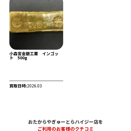
小森宮金銀工業 インゴッ
ト 500g
22金 (K22) ブレスレットまとめ
22金 (K22) ブレ
56.2g
35.5g
買取日時:
2026.03
参考買取価格
参考買取価格
1,537,700
円
971,300
円
おたからやぎゅーとらハイジー店を
ご利用のお客様のクチコミ