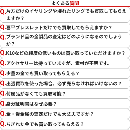
よくある
質問
片方だけのイヤリングや壊れたリングでも買取してもらえ
ますか？
喜平ブレスレットだけでも買取してもらえますか？
ブランド品の金製品の査定はどのようになるのでしょう
か？
K10などの純度の低いものは買い取っていただけますか？
アクセサリーは持っていますが、素材が不明です。
少量の金でも買い取ってもらえる？
この度は「おたからや」で貴金属の買取をご利用いただき、
出張買取を使った場合、必ず売らなければいけないの？
誠にありがとうございました。お客様の大切な貴金属にご満
付属品がなくても買取可能？
足いただける価格をご提示できましたこと、大変嬉しく思い
ます。
身分証明書はなぜ必要？
金・貴金属の査定だけでも大丈夫ですか？
私たちの目標は、常にお客様にご満足いただける買取を提供
することです。そのためには、最新の金相場をしっかりと把握
ちぎれた金でも買い取ってもらえる？