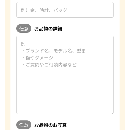
改めて、この度はご利用いただき、誠にありがとうございまし
貴金属の売り時はいつですか？
た。お客様のまたのご利用を心よりお待ち申し上げておりま
す。
おたからやの金買取査定
任意
お品物の詳細
金買取専門査定員
趣味
ショッピング
好きな言葉
有言実行
好きなブランド
ハリーウィンストン
過去の買取品例
おりん、インゴット
おたからやでは金の買取をする際に、今日の金の1gの買取相
場を基に、デザイン性などをプラスで評価して高価買取を行
っております。過去に1万点以上の査定をさせていただきまし
たが、とても多くのお客様に想像以上の金額になったと喜んで
いただきました。また、おたからやでは、すべての店舗に比重
計を完備しているため、金の含有量を正確に測定することが
できます。 金額はもちろんのこと、接客も最高のおもてなし
ができるように心がけております。私共はお品物だけではなく
お客様一人ひとりの思いに寄り添い満足して帰っていただけ
任意
お品物のお写真
るように丁寧な説明を致します。誠心誠意対応させていただき