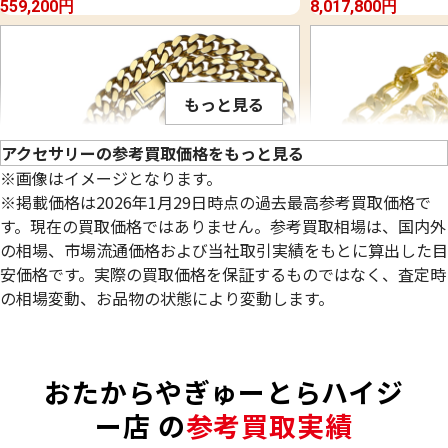
559,200
円
8,017,800
円
もっと見る
アクセサリーの参考買取価格をもっと見る
※画像はイメージとなります。
※掲載価格は2026年1月29日時点の過去最高参考買取価格で
す。現在の買取価格ではありません。参考買取相場は、国内外
の相場、市場流通価格および当社取引実績をもとに算出した目
安価格です。実際の買取価格を保証するものではなく、査定時
の相場変動、お品物の状態により変動します。
18金 (K18) 喜平ネックレス 2面 シングル
22金 (K22) 千
98.8g
84.4g
おたからやぎゅーとらハイジ
参考買取価格
参考買取価格
2,619,800
円
2,309,300
円
ー店 の
参考買取実績