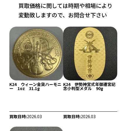
買取価格に関しては時期や相場により
変動致しますので、お問合せ下さい
K24 ウィーン金貨ハーモニ
K24 伊勢神宮式年御遷宮記
22金 (K22) ネックレス
22金 (K22) ブレ
ー 1oz 31.1g
念小判型メダル 90g
39.2g
359.2g
参考買取価格
参考買取価格
1,072,500
円
9,828,300
円
買取日時:
2026.03
買取日時:
2026.03