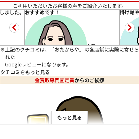
ご利用いただいたお客様の声をご紹介いたします。
しました。
おすすめです！
掛け軸
A様
※
上記のクチコミは、「おたからや」の各店舗に実際に寄せら
れた
Googleレビューになります。
22金 (K22) ブレスレットまとめ
18金 (K18) イヤ
クチコミをもっと見る
25g
8.4g
金買取専門査定員
からのご挨拶
★★★★★
5
★★★
参考買取価格
参考買取価格
しました。
本日も同じ方に担当していただきました。
ご担当
684,000
円
188,700
円
続きを読む
もっと見る