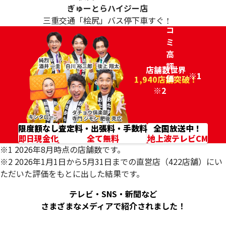
ク
ぎゅーとら
ハイジー店
チ
三重交通「桧尻」バス停下車すぐ！
コ
ミ
高
評
店舗数世界
※1
価
96.2%
1,940店舗突破！
※2
限度額なし
査定料・出張料・手数料
全国放送中！
即日現金化
全て無料
地上波テレビCM
※1 2026年8月時点の店舗数です。
※2 2026年1月1日から5月31日までの直営店（422店舗）にい
ただいた評価をもとに出した結果です。
テレビ・SNS・新聞など
さまざまなメディアで紹介されました！