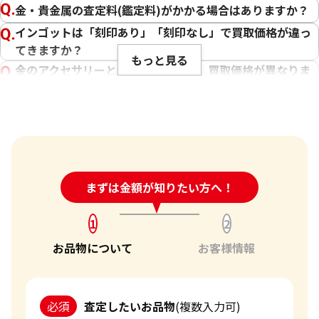
し、お客様に最適な価格をお伝えすることが不可欠です。弊社
金・貴金属の査定料(鑑定料)がかかる場合はありますか？
では、金製品の状態や純度、重量はもちろんのこと、日々変
インゴットは「刻印あり」「刻印なし」で買取価格が違っ
動する金相場を確認し、お客様にとって最良の買取価格をご
てきますか？
提示できるよう努めております。さらに、国内外の幅広い販路
もっと見る
や、世界約1,940店舗以上のネットワーク、そして金・貴金属
金のアクセサリーとインゴットでは、買取価格が異なりま
の買取に力を入れている点が、お客様に高価買取をご提供で
すか？
きる弊社の強みです。
チェーンが切れたネックレスなども買い取ってくれます
か？
お客様にとって最良の結果をご提供できたことは、私たちに
傷や汚れは買取価格に影響しますか？
とって何よりの励みとなります。お客様からの感謝の言葉をい
ただけることは、私たちの信頼を第一に考えたサービスが報
刻印のない金・貴金属は査定できますか？
24時間受付中!
まずは金額が知りたい方へ！
問い合わせフォーム
われた証です。今後もお客様からいただいた信頼を裏切らない
大判・小判、外国金貨、古銭やコインなども買取してもら
よう、サービスの向上に努め、さらに多くのお客様にご満足
えますか？
いただけるよう精進してまいります。ブランド品以外にも、
1
2
「金・貴金属の査定」にはどれくらい時間がかかります
金・貴金属や時計などのご売却をお考えの際は、ぜひ「おた
お品物について
お客様情報
か？
からや」をご利用ください。お客様の大切なお品物を最良の
「金・貴金属の買取価格」はどうやって決まりますか？
価格でお取引できるよう、査定員一同、ご満足いただける買
取を提供してまいります。
金・貴金属はいつ売るのがポイント？日によって買取価格
必須
査定したいお品物
(複数入力可)
が違うって本当ですか？