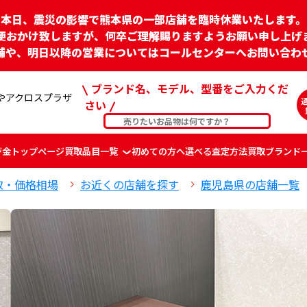
本日、震災の影響で熊本県の一部店舗を臨時休業いたします。
便おかけ致しますが、何卒ご理解賜りますようお願い申し上げ
舗や、明日以降の営業についてはコールセンターへお問い合わ
ブランド名、モデル、型番をご入力くだ
やアクロスプラザ
さい
ジ
金
トップページ
買取品目一覧
初めての方へ
選べる査定方法
買取ブランド
取・価格相場
お近くの店舗を探す
鹿児島県の店舗一覧