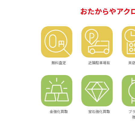
おたからやアク
無料査定
近隣駐車場有
来
金強化買取
宝石強化買取
ブ