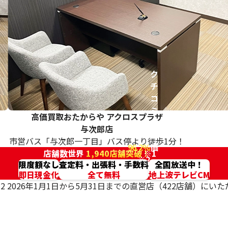
ク
チ
コ
ミ
高価買取おたからや
アクロスプラザ
高
与次郎店
評
市営バス「与次郎一丁目」バス停より徒歩1分！
96.2%
価
店舗数世界
1,940店舗突破！
※1
※2
限度額なし
査定料・出張料・手数料
全国放送中！
即日現金化
全て無料
地上波テレビCM
2 2026年1月1日から5月31日までの直営店（422店舗）に