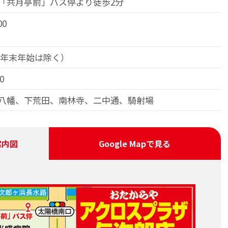
「共月亭前」バス停より徒歩2分
00
（年末年始は除く）
0
八幡、下荒田、南林寺、二中通、騎射場
案内図
Google Map
で見る