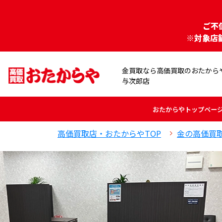
ご不
※対象店
金買取なら高価買取のおたから
与次郎店
おたからや
トップペー
高価買取店・おたからやTOP
金の高価買