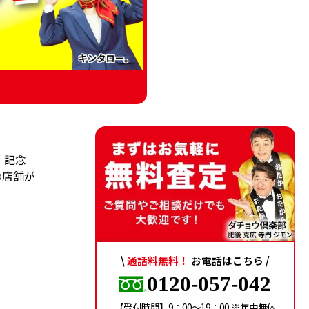
・記念
の店舗が
\
通話料無料！
お電話はこちら /
0120-057-042
【受付時間】9：00〜19：00 ※年中無休