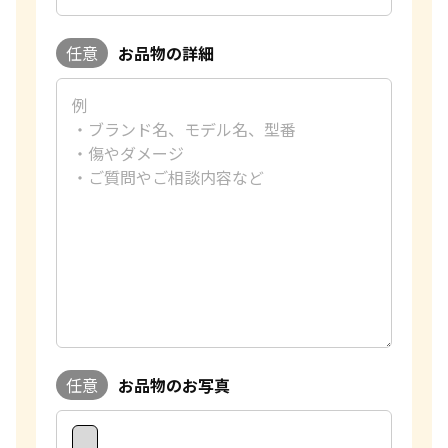
す。
おたからやの金買取査定
任意
お品物の詳細
金買取専門査定員
趣味
ショッピング
好きな言葉
有言実行
好きなブランド
ハリーウィンストン
過去の買取品例
おりん、インゴット
おたからやでは金の買取をする際に、今日の金の1gの買取相
場を基に、デザイン性などをプラスで評価して高価買取を行
っております。過去に1万点以上の査定をさせていただきまし
たが、とても多くのお客様に想像以上の金額になったと喜んで
いただきました。また、おたからやでは、すべての店舗に比重
計を完備しているため、金の含有量を正確に測定することが
できます。 金額はもちろんのこと、接客も最高のおもてなし
ができるように心がけております。私共はお品物だけではなく
お客様一人ひとりの思いに寄り添い満足して帰っていただけ
任意
お品物のお写真
るように丁寧な説明を致します。誠心誠意対応させていただき
ますので、是非おたからやのご利用をお待ちしております。