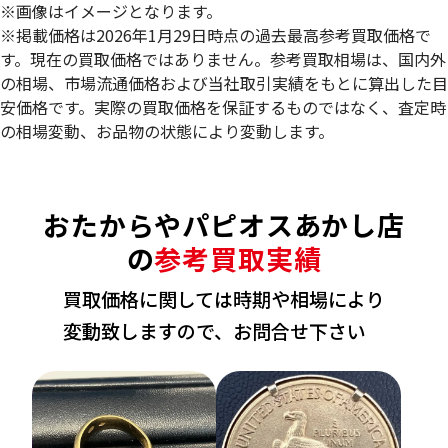
※画像はイメージとなります。
※掲載価格は2026年1月29日時点の過去最高参考買取価格で
す。現在の買取価格ではありません。参考買取相場は、国内外
の相場、市場流通価格および当社取引実績をもとに算出した目
安価格です。実際の買取価格を保証するものではなく、査定時
の相場変動、お品物の状態により変動します。
18金 (K18) 喜平ネックレス 2面 シングル
22金 (K22) 千
98.8g
84.4g
おたからやパピオスあかし店
参考買取価格
参考買取価格
2,619,800
円
2,309,300
円
の
参考買取実績
買取価格に関しては時期や相場により
変動致しますので、お問合せ下さい