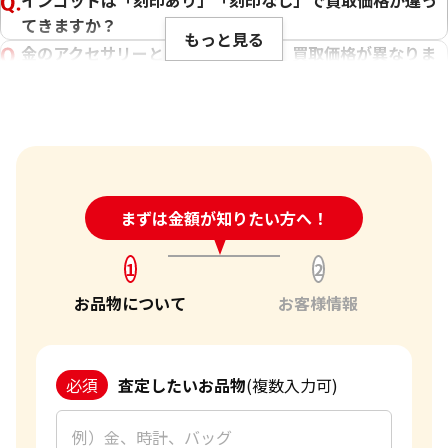
インゴットは「刻印あり」「刻印なし」で買取価格が違っ
動する金相場を確認し、お客様にとって最良の買取価格をご
てきますか？
提示できるよう努めております。さらに、国内外の幅広い販路
もっと見る
や、世界約1,940店舗以上のネットワーク、そして金・貴金属
金のアクセサリーとインゴットでは、買取価格が異なりま
の買取に力を入れている点が、お客様に高価買取をご提供で
すか？
きる弊社の強みです。
チェーンが切れたネックレスなども買い取ってくれます
か？
お客様にとって最良の結果をご提供できたことは、私たちに
傷や汚れは買取価格に影響しますか？
とって何よりの励みとなります。お客様からの感謝の言葉をい
ただけることは、私たちの信頼を第一に考えたサービスが報
刻印のない金・貴金属は査定できますか？
24時間受付中!
まずは金額が知りたい方へ！
問い合わせフォーム
われた証です。今後もお客様からいただいた信頼を裏切らない
大判・小判、外国金貨、古銭やコインなども買取してもら
よう、サービスの向上に努め、さらに多くのお客様にご満足
えますか？
いただけるよう精進してまいります。ブランド品以外にも、
1
2
「金・貴金属の査定」にはどれくらい時間がかかります
金・貴金属や時計などのご売却をお考えの際は、ぜひ「おた
お品物について
お客様情報
か？
からや」をご利用ください。お客様の大切なお品物を最良の
「金・貴金属の買取価格」はどうやって決まりますか？
価格でお取引できるよう、査定員一同、ご満足いただける買
取を提供してまいります。
金・貴金属はいつ売るのがポイント？日によって買取価格
必須
査定したいお品物
(複数入力可)
が違うって本当ですか？
改めて、この度はご利用いただき、誠にありがとうございまし
貴金属の売り時はいつですか？
た。お客様のまたのご利用を心よりお待ち申し上げておりま