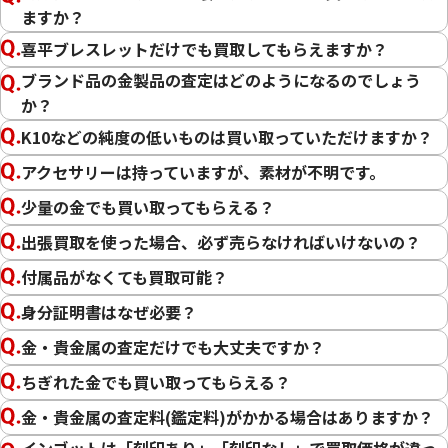
ますか？
22金 (K22) ブレスレットまとめ
18金 (K18) イヤ
喜平ブレスレットだけでも買取してもらえますか？
25g
8.4g
ブランド品の金製品の査定はどのようになるのでしょう
参考買取価格
参考買取価格
か？
684,000
円
188,700
円
K10などの純度の低いものは買い取っていただけますか？
アクセサリーは持っていますが、素材が不明です。
少量の金でも買い取ってもらえる？
この度は「おたからや」で貴金属の買取をご利用いただき、
出張買取を使った場合、必ず売らなければいけないの？
誠にありがとうございました。お客様の大切な貴金属にご満
付属品がなくても買取可能？
足いただける価格をご提示できましたこと、大変嬉しく思い
ます。
身分証明書はなぜ必要？
金・貴金属の査定だけでも大丈夫ですか？
私たちの目標は、常にお客様にご満足いただける買取を提供
することです。そのためには、最新の金相場をしっかりと把握
ちぎれた金でも買い取ってもらえる？
し、お客様に最適な価格をお伝えすることが不可欠です。弊社
金・貴金属の査定料(鑑定料)がかかる場合はありますか？
では、金製品の状態や純度、重量はもちろんのこと、日々変