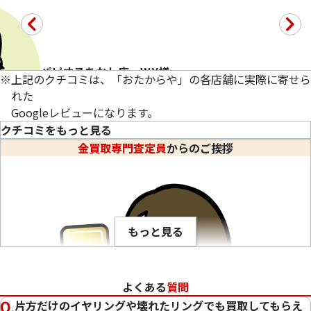
22金 (K22) ブレスレットまとめ
22金 (K22) ブレ
パピオスあかし店 W.Y様
56.2g
35.5g
※
上記のクチコミは、「おたからや」の各店舗に実際に寄せら
参考買取価格
参考買取価格
れた
Googleレビューになります。
1,537,700
円
971,300
円
クチコミをもっと見る
金買取専門査定員
からのご挨拶
本物とイミテーション、アンティーク時計をスタッフさんに高額
もっと見る
よくある
質問
片方だけのイヤリングや壊れたリングでも買取してもらえ