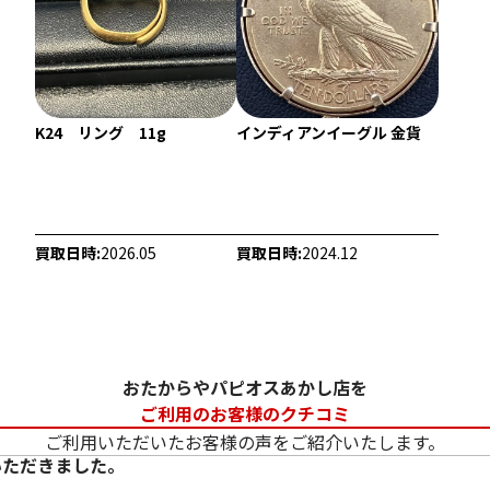
K24 リング 11g
インディアンイーグル 金貨
22金 (K22) ネックレス
22金 (K22) ブレ
39.2g
359.2g
参考買取価格
参考買取価格
1,072,500
円
9,828,300
円
買取日時:
2026.05
買取日時:
2024.12
おたからやパピオスあかし店を
ご利用のお客様のクチコミ
ご利用いただいたお客様の声をご紹介いたします。
いただきました。