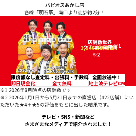
パピオスあかし店
各線「明石駅」南口より徒歩約2分！
店舗数世界
※1
クチコミ高評価
96.2%
1,940店舗突破！
※2
限度額なし
査定料・出張料・手数料
全国放送中！
即日現金化
全て無料
地上波テレビCM
※1 2026年8月時点の店舗数です。
※2 2026年1月1日から5月31日までの直営店（422店舗）にい
ただいた★4＋★5の評価をもとに出した結果です。
テレビ・SNS・新聞など
さまざまなメディアで紹介されました！