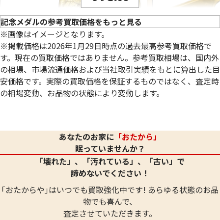
記念メダルの参考買取価格をもっと見る
※画像はイメージとなります。
※掲載価格は2026年1月29日時点の過去最高参考買取価格で
す。現在の買取価格ではありません。参考買取相場は、国内外
の相場、市場流通価格および当社取引実績をもとに算出した目
安価格です。実際の買取価格を保証するものではなく、査定時
の相場変動、お品物の状態により変動します。
24金 (K24) 青函トンネル開通記念メダル
24金 (K24) メダ
20.2g
15.0g
あなたのお家に
「おたから」
参考買取価格
参考買取価格
眠っていませんか？
601,100
円
446,400
円
「壊れた」、「汚れている」、「古い」で
諦めないでください！
｢おたからや｣はいつでも買取強化中です! あらゆる状態のお品
物でも喜んで、
査定させていただきます。