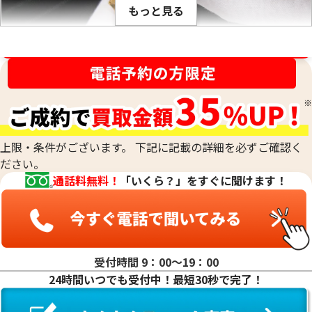
もっと見る
PT900のように何種類かの貴金属を混ぜ合わせて作った合金
でも、その混合比率が解っているので比重が計算出来ます。こ
の比重の値は、金の純度ごとに固有です。そのため、宝石など
金相場高騰中！売るなら今！
が付いていない金塊やインゴットなど、水に浸すことができ
刻印がなくて純度がわからないお品物や、他の素材のお品物
るものの純度を、非常に正確に測定する際に用います。最終的
と組み合わされた合金のお品物、低純度のお品物も、当社の
な査定額は、これらの科学的なデータに加えて、査定士が持つ
専門的な技術で正確に測定し、その場で価値を判定いたしま
専門知識と経験を総合的に判断して算出されます。
す。他店で「買取は難しい」と断られてしまったお品物も、諦
めずにご相談ください。おたからやでは、確かな鑑定力で、
上限・条件がございます。 下記に記載の詳細を必ずご確認く
これまでお値段がつかなかったお品物にも、思わぬ価値が見
ださい。
つかるかもしれません。どのような貴金属でも、お気軽にお
通話料無料！
「いくら？」をすぐに聞けます！
持ち込みください。
受付時間 9：00〜19：00
24時間いつでも受付中！最短30秒で完了！