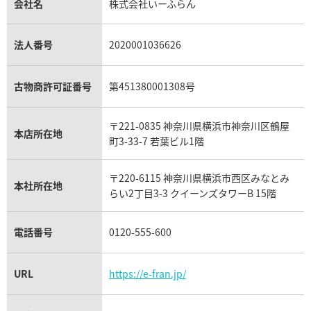
貴金属買取
タンザナイト買取
パテック フィリップノーチラス買取
シャネル マトラッセ買取
ショーメ買取
会社名
株式会社いーふらん
プラチナ買取
アメジスト買取
オーデマ ピゲ買取
シャネル買取の参考価格一覧
ショパール買取
銀・シルバー買取
パライバトルマリン買取
オーデマ ピゲ ロイヤルオーク買取
ディオール買取
タサキ買取
パラジウム買取
キャッツアイ買取
ヴァシュロン・コンスタンタン買取
セリーヌ買取
法人番号
2020001036626
ダミアーニ買取
アレキサンドライト買取
A.ランゲ&ゾーネ買取
フェンディ買取
ピアジェ買取
ガーネット買取
ブレゲ買取
グッチ買取
ブシュロン買取
アクアマリン買取
オメガ買取
プラダ買取
古物商許可証番号
第451380001308号
モーブッサン買取
ウブロ買取
ミキモト買取
IWC買取
グラフ買取
〒221-0835 神奈川県横浜市神奈川区鶴屋
カルティエ買取
本店所在地
フランク ミュラー買取
町3-33-7 若葉ビル1階
リシャール・ミル買取
タグ・ホイヤー買取
〒220-6115 神奈川県横浜市西区みなとみ
パネライ買取
本社所在地
らい2丁目3-3 クイーンズタワーB 15階
チューダー（チュードル）買取
電話番号
0120-555-600
URL
https://e-fran.jp/