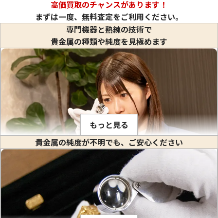
高価買取のチャンスがあります！
まずは一度、無料査定をご利用ください。
専門機器と熟練の技術で
貴金属の種類や純度を見極めます
もっと見る
新幹線鉄道開業50周年記念千円銀貨幣プ
ルーフ貨幣セット 鉄道開業150周年記念
干支コイン 1oz 99
貴金属の純度が不明でも、ご安心ください
千円銀貨幣 計6点
寅,丑,鼠など
参考買取価格
参考買取価格
金や白金などの貴金属はそれぞれ固有の比重値を持っていま
ASK
ASK
す。比重とは、私達が生活している場所で(常温、常圧で)その
物質の1立方センチメートル当りの重量のことをいいます。(※
物質を1センチ角のサイの目状に切った時のその重さ) 1立方セ
ンチメートルあたり何グラムかは、金属ごとに異なり、K18や