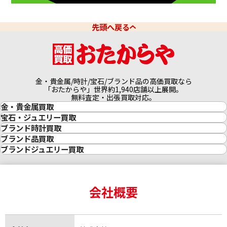
先頭へ戻る
金・貴金属/時計/宝石/ブランド品の高価買取なら
「おたからや」世界約1,940店舗以上展開。
無料査定・出張買取対応。
金・貴金属買取
金買取
宝石・ジュエリー買取
金の相場価格情報
宝石・ジュエリー買取
ブランド時計買取
金の参考買取価格一覧
ダイヤモンド買取
時計買取
ブランド品買取
インゴット買取
ダイヤモンド・宝石の参考価格一覧
ロレックス買取
ブランド買取
ブランドジュエリー買取
インゴットの相場価格情報
リング・結婚指輪買取
ロレックス デイトナ買取
ルイ・ヴィトン買取
カルティエ買取
24金買取
エメラルド買取
ロレックス サブマリーナー買取
ルイ・ヴィトン買取の参考価格一覧
ティファニー買取
24金の相場価格情報
サファイア買取
ロレックス GMTマスター買取
エルメス買取
ブルガリ買取
18金買取
ルビー買取
ロレックス エクスプローラー買取
会社概要
エルメス バーキン買取
ヴァンクリーフ＆アーペル買取
18金の相場価格情報
ヒスイ買取
ロレックス デイトジャスト買取
エルメス ケリー買取
ハリーウィンストン買取
金のアクセサリー買取
オパール買取
ロレックス 買取の参考価格一覧
エルメス買取の参考価格一覧
クロムハーツ買取
金貨買取
トパーズ買取
パテック フィリップ買取
シャネル買取
フレッド買取