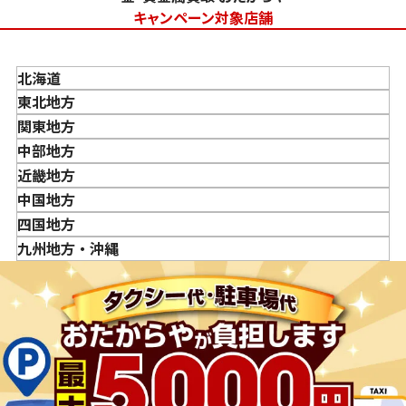
えますか？
キャンペーン対象店舗
「金・貴金属の査定」にはどれくらい時間がかかります
か？
北海道
「金・貴金属の買取価格」はどうやって決まりますか？
東北地方
金・貴金属はいつ売るのがポイント？日によって買取価格
青森県
関東地方
が違うって本当ですか？
岩手県
東京都
中部地方
貴金属の売り時はいつですか？
宮城県
神奈川県
新潟県
近畿地方
秋田県
埼玉県
富山県
三重県
中国地方
山形県
千葉県
石川県
滋賀県
鳥取県
四国地方
福島県
茨城県
山梨県
京都府
島根県
徳島県
九州地方・沖縄
栃木県
長野県
大阪府
岡山県
香川県
福岡県
群馬県
岐阜県
兵庫県
広島県
愛媛県
佐賀県
静岡県
奈良県
山口県
長崎県
愛知県
和歌山県
熊本県
大分県
宮崎県