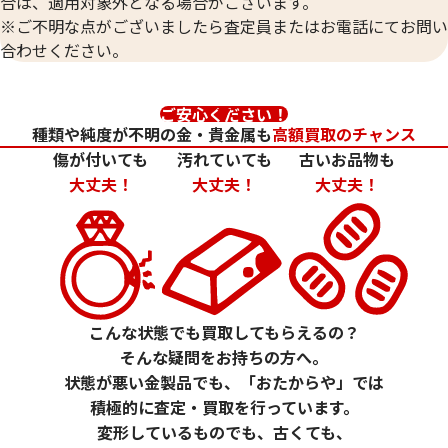
合は、適用対象外となる場合がございます。
※ご不明な点がございましたら査定員またはお電話にてお問い
合わせください。
ご安心ください！
種類や純度が不明の金・貴金属も
高額買取のチャンス
傷が付いても
汚れていても
古いお品物も
大丈夫！
大丈夫！
大丈夫！
東京2020オリン
干支 SV999 銀貨 ニュージーランド領クッ
銀貨幣プルーフ貨幣
ク諸島政府発行 公式 5オンス
大会
参考買取価格
参考買取価格
ASK
ASK
こんな状態でも買取してもらえるの？
そんな疑問をお持ちの方へ。
状態が悪い金製品でも、「おたからや」では
積極的に査定・買取を行っています。
変形しているものでも、古くても、