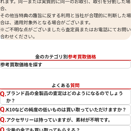
れます。同一または実質的に同一のお取引、取引を分割した場
合、
その他当特典の趣旨に反する利用と当社が合理的に判断した場
合は、適用対象外となる場合がございます。
※ご不明な点がございましたら査定員またはお電話にてお問い
合わせください。
金のカテゴリ別
参考買取価格
参考買取価格を探す
24金（K24・純金）
23金（K23）
よくある
質問
22金（K22）
ブランド品の金製品の査定はどのようになるのでしょう
21.6金（K21.6）
か？
20金（K20）
K10などの純度の低いものは買い取っていただけますか？
18金（K18）
14金（K14）
アクセサリーは持っていますが、素材が不明です。
12金（K12）
少量の金でも買い取ってもらえる？