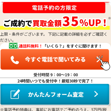
23金（K23）の買取
22金（K22）の買取
21.6金(K21.6)の買取
20金（K20）の買取
18金(K18)の買取
14金（K14）の買取
長野オリンピック冬季競技大会記念プル
上限・条件がございます。 下記に記載の詳細を必ずご確認く
12金（K12）の買取
ーフ貨幣セット 第1次×2・2次×1・3次
東京2020オリン
ださい。
10金（K10）の買取
×1 計4点
銀貨幣プルーフ貨
通話料無料！
「いくら？」をすぐに聞けます！
9金（K9）の買取
参考買取価格
参考買取価格
ASK
ASK
受付時間 9：00〜19：00
24時間いつでも受付中！最短30秒で完了！
※電話予約特典は、事前にお電話でご予約のうえ、5万円(税