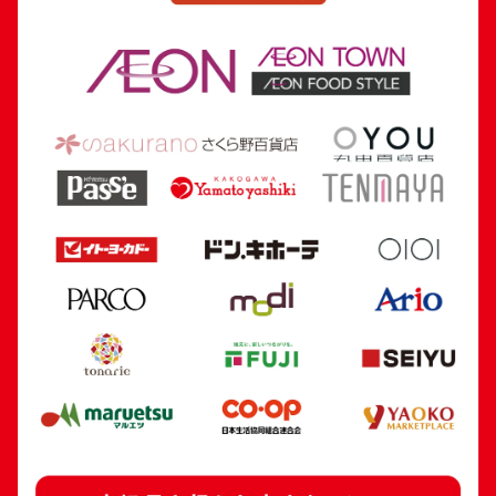
18金 (K18) ユニバーシアード東京大会記
18金(K18)東京
念メダル
7.2g
7.6g
参考買取価格
参考買取価格
170,700
円
161,700
円