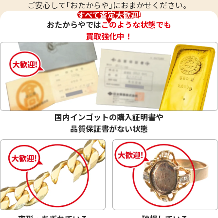
ご安心して｢おたからや｣におまかせください。
すべて査定大歓迎!
おたからやでは
このような状態でも
買取強化中！
24金 (K24) 沖縄国際海洋博覧会
18金 (K18) 19
(EXPO’75) 公式記念 金メダル
式記念メダル
14.5g
14.6g
国内インゴットの購入証明書や
参考買取価格
参考買取価格
品質保証書がない状態
431,500
円
328,000
円