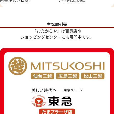
明書がない状態。
が不明な状態。
主な取引先
「おたからや」は百貨店や
21金 (K21) FIFAワールドカップ1994年ア
24金 (K24) 19
ショッピングセンターにも展開中です。
メリカ大会記念5ドル金貨
ル
8.3g
6.0g
参考買取価格
参考買取価格
221,600
円
178,500
円