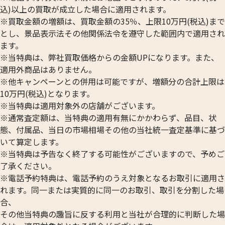
込)以上の買取が成立した場合に適用されます。
※買取金額の増額は、買取金額の35％、上限10万円(税込)まで
とし、景品表示法その他関係法令を遵守した範囲内で適用され
ます。
※当特典は、弊社買取価格からの金額UPになります。また、
適用外商品はありません。
※他キャンペーンとの併用は可能ですが、増額分の合計上限は
東京2020オリンピック パラリンピック競
10万円(税込)となります。
技大会記念・ボクシング 千円銀貨幣プル
EXPO 2025年
※当特典は適用対象外の店舗がございます。
ーフ
円銀貨幣 プルーフ
※通常査定額は、当特典の適用有無にかかわらず、品目、状
参考買取価格
参考買取価格
態、付属品、当日の市場相場その他の当社統一査定基準に基づ
ASK
ASK
いて算定します。
※当特典は予告なく終了する可能性がございますので、予めご
了承ください。
※電話予約特典は、電話予約のうえ対象となるお取引に適用さ
れます。同一または実質的に同一のお取引、取引を分割した場
合、
その他当特典の趣旨に反する利用と当社が合理的に判断した場