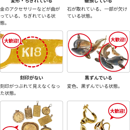
変形・ちぎれている
破損している
金のアクセサリーなどが曲が
石が取れている、一部が欠け
っている、ちぎれている状
ている状態。
態。
日本万国博覧会 記念メダル EXPO’70 金メ
21金 (K21) ア
ダル
ック記念硬貨
13.4g
8.3g
参考買取価格
参考買取価格
刻印がない
黒ずんでいる
301,100
円
221,600
円
刻印がつぶれて見えなくなっ
変色、黒ずんでいる状態。
た状態。