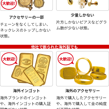
少量しかない
アクセサリーの一部
片方しかないピアスなどグラ
チェーンをなくしてしまい、
ム数が少ない状態。
ネックレスのトップしかない
状態。
21金 (K21) アメリカ アトランタオリンピ
21金 (K21) FI
ック記念硬貨
メリカ大会記念5
他社で断られた海外製でも
8.3g
8.3g
参考買取価格
参考買取価格
221,600
円
221,600
円
海外インゴット
海外のアクセサリー
海外ブランドのインゴット
海外で購入したアクセサリー
や、海外インゴットの購入証
や、海外で購入して金の純度