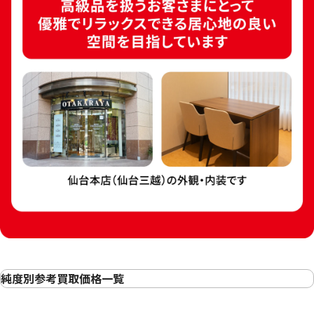
東京2020オリンピック パラリンピック競
技大会 記念千円銀貨幣 プルーフ貨幣セッ
中華人民共和国 20
ト
10元 プルーフ銀貨 
参考買取価格
参考買取価格
ASK
ASK
純度別参考買取価格一覧
24金(K24・純金)の買取
金相場高騰中！売るなら今！