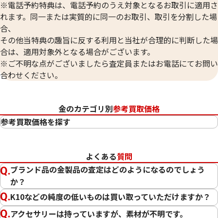
※電話予約特典は、電話予約のうえ対象となるお取引に適用さ
れます。同一または実質的に同一のお取引、取引を分割した場
合、
その他当特典の趣旨に反する利用と当社が合理的に判断した場
合は、適用対象外となる場合がございます。
※ご不明な点がございましたら査定員またはお電話にてお問い
合わせください。
金のカテゴリ別
参考買取価格
参考買取価格を探す
24金（K24・純金）
23金（K23）
よくある
質問
22金（K22）
ブランド品の金製品の査定はどのようになるのでしょう
21.6金（K21.6）
か？
20金（K20）
K10などの純度の低いものは買い取っていただけますか？
18金（K18）
14金（K14）
アクセサリーは持っていますが、素材が不明です。