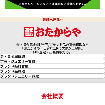
先頭へ戻る
金・貴金属/時計/宝石/ブランド品の高価買取なら
「おたからや」世界約1,940店舗以上展開。
無料査定・出張買取対応。
金・貴金属買取
金買取
宝石・ジュエリー買取
金の相場価格情報
宝石・ジュエリー買取
ブランド時計買取
金の参考買取価格一覧
ダイヤモンド買取
時計買取
ブランド品買取
インゴット買取
ダイヤモンド・宝石の参考価格一覧
ロレックス買取
ブランド買取
ブランドジュエリー買取
インゴットの相場価格情報
リング・結婚指輪買取
ロレックス デイトナ買取
ルイ・ヴィトン買取
カルティエ買取
24金買取
エメラルド買取
ロレックス サブマリーナー買取
ルイ・ヴィトン買取の参考価格一覧
ティファニー買取
24金の相場価格情報
サファイア買取
ロレックス GMTマスター買取
エルメス買取
ブルガリ買取
18金買取
ルビー買取
ロレックス エクスプローラー買取
会社概要
エルメス バーキン買取
ヴァンクリーフ＆アーペル買取
18金の相場価格情報
ヒスイ買取
ロレックス デイトジャスト買取
エルメス ケリー買取
ハリーウィンストン買取
金のアクセサリー買取
オパール買取
ロレックス 買取の参考価格一覧
エルメス買取の参考価格一覧
クロムハーツ買取