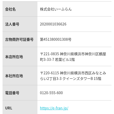
金貨買取
トパーズ買取
パテック フィリップ買取
シャネル買取
フレッド買取
貴金属買取
タンザナイト買取
パテック フィリップノーチラス買取
シャネル マトラッセ買取
ショーメ買取
会社名
株式会社いーふらん
プラチナ買取
アメジスト買取
オーデマ ピゲ買取
シャネル買取の参考価格一覧
ショパール買取
銀・シルバー買取
パライバトルマリン買取
オーデマ ピゲ ロイヤルオーク買取
ディオール買取
タサキ買取
パラジウム買取
キャッツアイ買取
ヴァシュロン・コンスタンタン買取
セリーヌ買取
法人番号
2020001036626
ダミアーニ買取
アレキサンドライト買取
A.ランゲ&ゾーネ買取
フェンディ買取
ピアジェ買取
ガーネット買取
ブレゲ買取
グッチ買取
ブシュロン買取
アクアマリン買取
オメガ買取
プラダ買取
古物商許可証番号
第451380001308号
モーブッサン買取
ウブロ買取
ミキモト買取
IWC買取
グラフ買取
〒221-0835 神奈川県横浜市神奈川区鶴屋
カルティエ買取
本店所在地
フランク ミュラー買取
町3-33-7 若葉ビル1階
リシャール・ミル買取
タグ・ホイヤー買取
〒220-6115 神奈川県横浜市西区みなとみ
パネライ買取
本社所在地
らい2丁目3-3 クイーンズタワーB 15階
チューダー（チュードル）買取
電話番号
0120-555-600
URL
https://e-fran.jp/