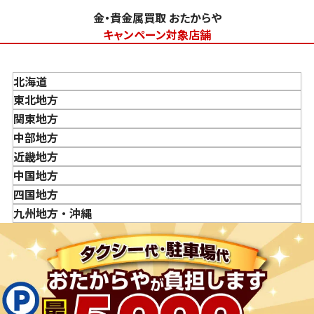
大判・小判、外国金貨、古銭やコインなども買取してもら
金・貴金属買取 おたからや
えますか？
キャンペーン対象店舗
「金・貴金属の査定」にはどれくらい時間がかかります
か？
北海道
「金・貴金属の買取価格」はどうやって決まりますか？
東北地方
金・貴金属はいつ売るのがポイント？日によって買取価格
青森県
関東地方
が違うって本当ですか？
岩手県
東京都
中部地方
貴金属の売り時はいつですか？
宮城県
神奈川県
新潟県
近畿地方
秋田県
埼玉県
富山県
三重県
中国地方
山形県
千葉県
石川県
滋賀県
鳥取県
四国地方
福島県
茨城県
山梨県
京都府
島根県
徳島県
九州地方・沖縄
栃木県
長野県
大阪府
岡山県
香川県
福岡県
群馬県
岐阜県
兵庫県
広島県
愛媛県
佐賀県
静岡県
奈良県
山口県
長崎県
愛知県
和歌山県
熊本県
大分県