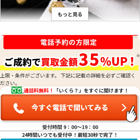
ンチメートルあたり何グラムかは、金属ごとに異なり、K18や
もっと見る
PT900のように何種類かの貴金属を混ぜ合わせて作った合金
でも、その混合比率が解っているので比重が計算出来ます。こ
の比重の値は、金の純度ごとに固有です。そのため、宝石など
金相場高騰中！売るなら今！
が付いていない金塊やインゴットなど、水に浸すことができ
刻印がなくて純度がわからないお品物や、他の素材のお品物
るものの純度を、非常に正確に測定する際に用います。最終的
と組み合わされた合金のお品物、低純度のお品物も、当社の
な査定額は、これらの科学的なデータに加えて、査定士が持つ
専門的な技術で正確に測定し、その場で価値を判定いたしま
専門知識と経験を総合的に判断して算出されます。
す。他店で「買取は難しい」と断られてしまったお品物も、諦
めずにご相談ください。おたからやでは、確かな鑑定力で、
上限・条件がございます。 下記に記載の詳細を必ずご確認く
これまでお値段がつかなかったお品物にも、思わぬ価値が見
ださい。
つかるかもしれません。どのような貴金属でも、お気軽にお
通話料無料！
「いくら？」をすぐに聞けます！
持ち込みください。
受付時間 9：00〜19：00
24時間いつでも受付中！最短30秒で完了！