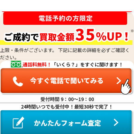
24金(K24・純金)の買取
金相場高騰中！売るなら今！
23金（K23）の買取
22金（K22）の買取
21.6金(K21.6)の買取
20金（K20）の買取
18金(K18)の買取
14金（K14）の買取
上限・条件がございます。 下記に記載の詳細を必ずご確認く
12金（K12）の買取
ださい。
10金（K10）の買取
通話料無料！
「いくら？」をすぐに聞けます！
9金（K9）の買取
受付時間 9：00〜19：00
24時間いつでも受付中！最短30秒で完了！