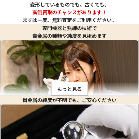
変形しているものでも、古くても、
高価買取のチャンスがあります！
まずは一度、無料査定をご利用ください。
専門機器と熟練の技術で
貴金属の種類や純度を見極めます
もっと見る
貴金属の純度が不明でも、ご安心ください
金や白金などの貴金属はそれぞれ固有の比重値を持っていま
す。比重とは、私達が生活している場所で(常温、常圧で)その
物質の1立方センチメートル当りの重量のことをいいます。(※
物質を1センチ角のサイの目状に切った時のその重さ) 1立方セ