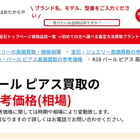
ブランド名、モデル、型番をご入力くださ
取はおたからや
い
宝石
トップページ
買取品目一覧
初めての方へ
選べる査定方法
買取ブランド
エリーの高価買取・価格相場
宝石・ジュエリー高価買取の
珠・パール ピアス高価買取の参考価格
K18 パール ピアス
パール ピアス買取の
考価格(相場)
の参考価格に関しては時期や相場により変動致します。
異なりますので詳しくはお電話でお問い合わせください。