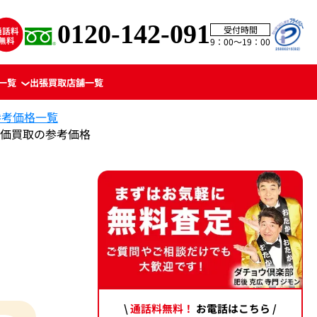
0120-142-091
受付時間
9：00〜19：00
一覧
出張買取
店舗一覧
参考価格一覧
 高価買取の参考価格
\
通話料無料！
お電話はこちら /