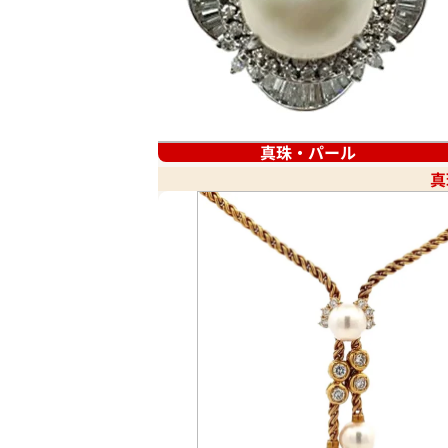
真珠・パール
真