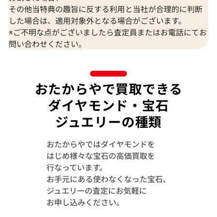
参考買取価格
参考買取価格
その他当特典の趣旨に反する利用と当社が合理的に判断
173,000
円
157,000
円
した場合は、適用対象外となる場合がございます。
2026年3月11日時点
2026年6月11日
※ご不明な点がございましたら査定員またはお電話にてお
問い合わせください。
おたからやで買取できる
ダイヤモンド・宝石
ジュエリーの種類
おたからやではダイヤモンドを
はじめ様々な宝石の高価買取を
行なっています。
お手元にある使わなくなった宝石、
Pt･Pm900 ブラジル産パライバトルマリ
K18WG モザ
ジュエリーの査定にお気軽に
ン・ダイヤモンド リング 0.32・0.1ct
ン・ダイヤモンド
お申し込みください。
トップ 0.9・0.02