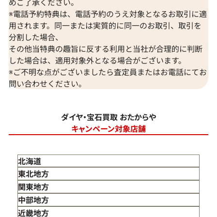
めご了承ください。
※電話予約特典は、電話予約のうえ対象となるお取引に適
用されます。同一または実質的に同一のお取引、取引を
分割した場合、
その他当特典の趣旨に反する利用と当社が合理的に判断
した場合は、適用対象外となる場合がございます。
※ご不明な点がございましたら査定員またはお電話にてお
問い合わせください。
ダイヤ・宝石買取 おたからや
キャンペーン対象店舗
北海道
東北地方
青森県
関東地方
岩手県
東京都
中部地方
宮城県
神奈川県
新潟県
近畿地方