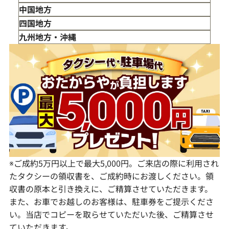
秋田県
埼玉県
富山県
三重県
中国地方
山形県
千葉県
石川県
滋賀県
鳥取県
四国地方
福島県
茨城県
山梨県
京都府
島根県
徳島県
九州地方・沖縄
栃木県
長野県
大阪府
岡山県
香川県
福岡県
群馬県
岐阜県
兵庫県
広島県
愛媛県
佐賀県
静岡県
奈良県
山口県
長崎県
愛知県
和歌山県
熊本県
大分県
宮崎県
鹿児島県
※ご成約5万円以上で最大5,000円。ご来店の際に利用され
たタクシーの領収書を、ご成約時にお渡しください。領
収書の原本と引き換えに、ご精算させていただきます。
また、お車でお越しのお客様は、駐車券をご提示くださ
い。当店でコピーを取らせていただいた後、ご精算させ
ていただきます。