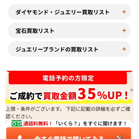
参考買取価格
参考買取価格
153,000
円
126,000
円
ダイヤモンド・ジュエリー買取リスト
2025年11月10日時点
2026年3月11日
宝石買取リスト
ジュエリーブランドの買取リスト
ダイヤ･宝石買取強化中！売るなら今！
上限・条件がございます。 下記に記載の詳細を必ずご確
認ください。
通話料無料！
「いくら？」をすぐに聞けます！