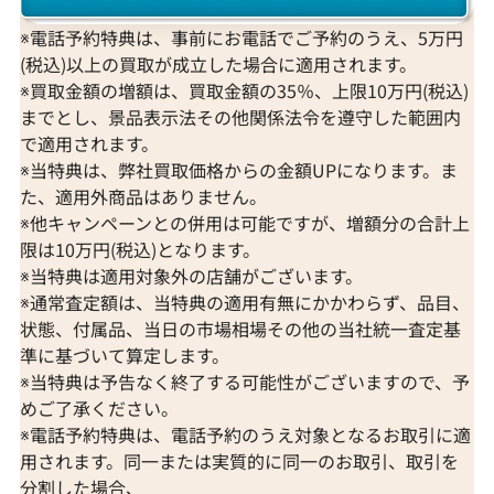
参考買取価格
参考買取価格
※電話予約特典は、事前にお電話でご予約のうえ、5万円
254,000
円
231,000
円
(税込)以上の買取が成立した場合に適用されます。
2026年4月11日時点
2026年3月11日
※買取金額の増額は、買取金額の35％、上限10万円(税込)
までとし、景品表示法その他関係法令を遵守した範囲内
で適用されます。
※当特典は、弊社買取価格からの金額UPになります。ま
た、適用外商品はありません。
※他キャンペーンとの併用は可能ですが、増額分の合計上
限は10万円(税込)となります。
※当特典は適用対象外の店舗がございます。
※通常査定額は、当特典の適用有無にかかわらず、品目、
状態、付属品、当日の市場相場その他の当社統一査定基
準に基づいて算定します。
※当特典は予告なく終了する可能性がございますので、予
めご了承ください。
※電話予約特典は、電話予約のうえ対象となるお取引に適
Pt･Pm900 ブラジル産パライバトルマリ
Pt･Pm900 
用されます。同一または実質的に同一のお取引、取引を
ン・ダイヤモンド リング 0.28・0.25ct
モンド リング 0.1
分割した場合、