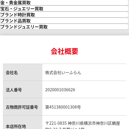
金・貴金属買取
金買取
宝石・ジュエリー買取
金の相場価格情報
宝石・ジュエリー買取
ブランド時計買取
金の参考買取価格一覧
ダイヤモンド買取
時計買取
ブランド品買取
インゴット買取
ダイヤモンド・宝石の参考価格一覧
ロレックス買取
ブランド買取
ブランドジュエリー買取
インゴットの相場価格情報
リング・結婚指輪買取
ロレックス デイトナ買取
ルイ・ヴィトン買取
カルティエ買取
24金買取
エメラルド買取
ロレックス サブマリーナー買取
ルイ・ヴィトン買取の参考価格一覧
ティファニー買取
24金の相場価格情報
サファイア買取
ロレックス GMTマスター買取
エルメス買取
ブルガリ買取
18金買取
ルビー買取
ロレックス エクスプローラー買取
会社概要
エルメス バーキン買取
ヴァンクリーフ＆アーペル買取
18金の相場価格情報
ヒスイ買取
ロレックス デイトジャスト買取
エルメス ケリー買取
ハリーウィンストン買取
金のアクセサリー買取
オパール買取
ロレックス 買取の参考価格一覧
エルメス買取の参考価格一覧
クロムハーツ買取
金貨買取
トパーズ買取
パテック フィリップ買取
シャネル買取
フレッド買取
貴金属買取
タンザナイト買取
パテック フィリップノーチラス買取
シャネル マトラッセ買取
ショーメ買取
会社名
株式会社いーふらん
プラチナ買取
アメジスト買取
オーデマ ピゲ買取
シャネル買取の参考価格一覧
ショパール買取
銀・シルバー買取
パライバトルマリン買取
オーデマ ピゲ ロイヤルオーク買取
ディオール買取
タサキ買取
パラジウム買取
キャッツアイ買取
ヴァシュロン・コンスタンタン買取
セリーヌ買取
法人番号
2020001036626
ダミアーニ買取
アレキサンドライト買取
A.ランゲ&ゾーネ買取
フェンディ買取
ピアジェ買取
ガーネット買取
ブレゲ買取
グッチ買取
ブシュロン買取
アクアマリン買取
オメガ買取
プラダ買取
古物商許可証番号
第451380001308号
モーブッサン買取
ウブロ買取
ミキモト買取
IWC買取
グラフ買取
〒221-0835 神奈川県横浜市神奈川区鶴屋
カルティエ買取
本店所在地