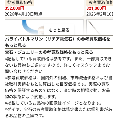
参考買取価格
参考買取価格
352,000
円
321,000
円
2026年4月10日時点
2026年2月10日
もっと見る
パライバトルマリン（リチア電気石）の参考買取価格を
もっと見る
宝石・ジュエリーの参考買取価格をもっと見る
※記載している買取価格は参考です。また、一部買取でき
ないお品物もございますので、詳しくはスタッフまでお
問い合わせください。
※参考買取価格は、国内外の相場、市場流通価格および当
社取引実績をもとに算出した目安価格です。実際の買取
価格を保証するものではなく、査定時の相場変動、お品
物の状態により変動します。
Pt･Pm900 ブラジル産パライバトルマリ
K18WG パラ
※掲載しているお品物の画像はイメージとなります。
ン・ダイヤモンド ネックレス/ペンダント
ド ネックレス/ペ
※ダイヤ、宝石の参考買取価格は鑑定書または鑑別書があ
トップ 0.413・0.303ct
D0.43ct
るお品物の金額です。