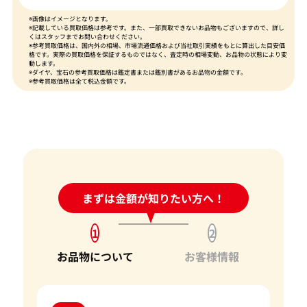
※画像はイメージとなります。
※記載している買取価格は参考です。また、一部買取できないお品物もございますので、詳し
くはスタッフまでお問い合わせください。
※参考買取価格は、国内外の相場、市場流通価格および当社取引実績をもとに算出した目安価
格です。実際の買取価格を保証するものではなく、査定時の相場変動、お品物の状態により変
動します。
※ダイヤ、宝石の参考買取価格は鑑定書または鑑別書があるお品物の金額です。
※参考買取価格は全て税込金額です。
24時間受付中!
まずは金額が知りたい方へ！
問い合わせフォーム
1
2
お品物について
お客様情報