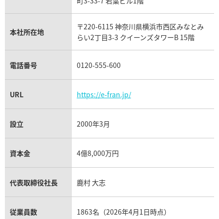
フランク ミュラー買取
町3-33-7 若葉ビル1階
リシャール・ミル買取
タグ・ホイヤー買取
〒220-6115 神奈川県横浜市西区みなとみ
パネライ買取
本社所在地
らい2丁目3-3 クイーンズタワーB 15階
チューダー（チュードル）買取
電話番号
0120-555-600
URL
https://e-fran.jp/
設立
2000年3月
資本金
4億8,000万円
代表取締役社長
鹿村 大志
従業員数
1863名（2026年4月1日時点）