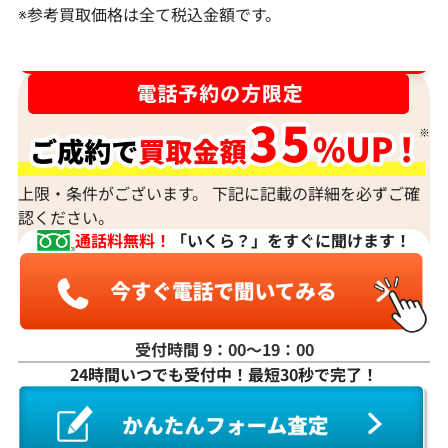
※参考買取価格は全て税込金額です。
参考買取価格
参考買取価格
295,000
円
262,000
円
2026年4月11日時点
2026年2月10日
ダイヤ･宝石買取強化中！売るなら今！
上限・条件がございます。 下記に記載の詳細を必ずご確
認ください。
通話料無料！
「いくら？」をすぐに聞けます！
受付時間 9：00〜19：00
24時間いつでも受付中！最短30秒で完了！
Pt･Pm900 モザンビーク産パライバトル
K18WG モザ
マリン・ダイヤモンド リング 1.52・
ン・ダイヤモンド
0.49ct
トップ 0.97・0.1