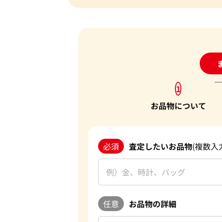
24
1
お品物について
必須
査定したいお品物
(複数入
任意
お品物の詳細