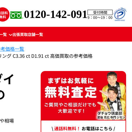
0120-142-091
受付時間
9：00〜19：00
一覧
出張買取
店舗一覧
参考価格一覧
C3.36 ct D1.91 ct 高価買取の参考価格
ダイ
の
期や相場
\
通話料無料！
お電話はこちら /