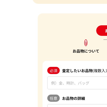
24
1
お品物について
必須
査定したいお品物
(複数入
任意
お品物の詳細