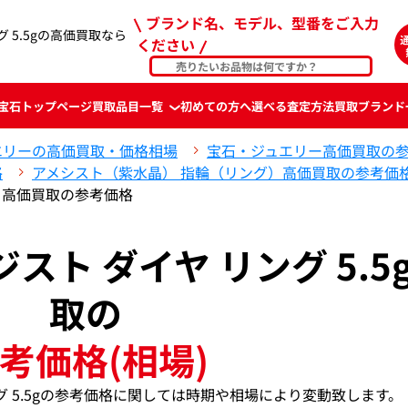
ブランド名、モデル、型番をご入力
ング 5.5gの高価買取なら
ください
宝石
トップページ
買取品目一覧
初めての方へ
選べる査定方法
買取ブランド
エリーの高価買取・価格相場
宝石・ジュエリー高価買取の
格
アメシスト（紫水晶） 指輪（リング）高価買取の参考価
.5g 高価買取の参考価格
メジスト ダイヤ リング 5.5
取の
考価格(相場)
リング 5.5gの参考価格に関しては時期や相場により変動致します。