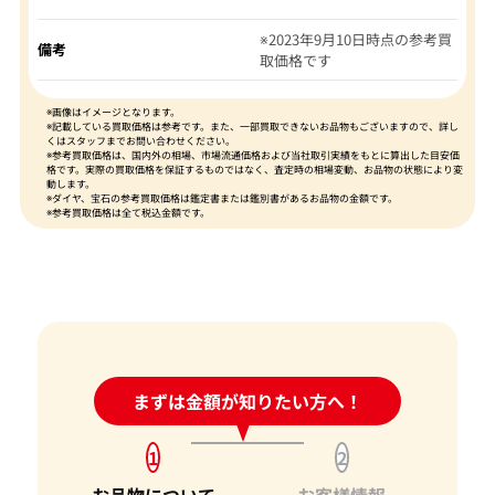
※2023年9月10日時点の参考買
備考
取価格です
※画像はイメージとなります。
※記載している買取価格は参考です。また、一部買取できないお品物もございますので、詳し
くはスタッフまでお問い合わせください。
※参考買取価格は、国内外の相場、市場流通価格および当社取引実績をもとに算出した目安価
格です。実際の買取価格を保証するものではなく、査定時の相場変動、お品物の状態により変
動します。
※ダイヤ、宝石の参考買取価格は鑑定書または鑑別書があるお品物の金額です。
※参考買取価格は全て税込金額です。
24時間受付中!
まずは金額が知りたい方へ！
問い合わせフォーム
1
2