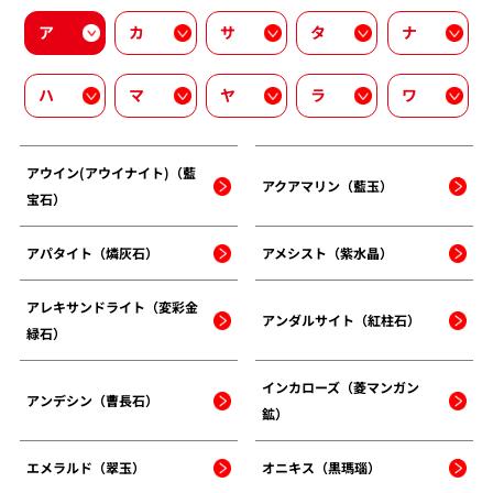
ア
カ
サ
タ
ナ
ハ
マ
ヤ
ラ
ワ
アウイン(アウイナイト)（藍
アクアマリン（藍玉）
宝石）
アパタイト（燐灰石）
アメシスト（紫水晶）
アレキサンドライト（変彩金
アンダルサイト（紅柱石）
緑石）
インカローズ（菱マンガン
アンデシン（曹長石）
鉱）
エメラルド（翠玉）
オニキス（黒瑪瑙）