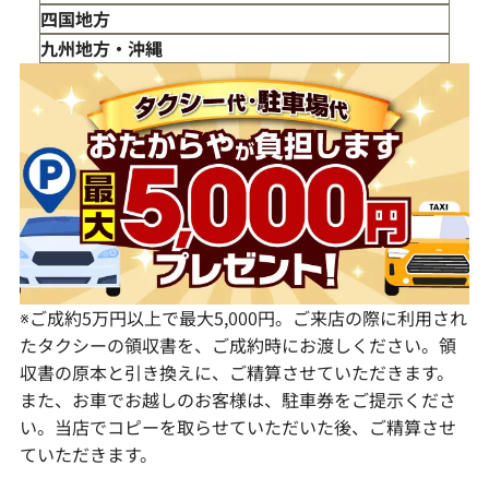
山形県
千葉県
石川県
滋賀県
鳥取県
四国地方
福島県
茨城県
山梨県
京都府
島根県
徳島県
九州地方・沖縄
栃木県
長野県
大阪府
岡山県
香川県
福岡県
群馬県
岐阜県
兵庫県
広島県
愛媛県
佐賀県
静岡県
奈良県
山口県
長崎県
愛知県
和歌山県
熊本県
大分県
宮崎県
鹿児島県
※ご成約5万円以上で最大5,000円。ご来店の際に利用され
たタクシーの領収書を、ご成約時にお渡しください。領
収書の原本と引き換えに、ご精算させていただきます。
また、お車でお越しのお客様は、駐車券をご提示くださ
い。当店でコピーを取らせていただいた後、ご精算させ
ていただきます。