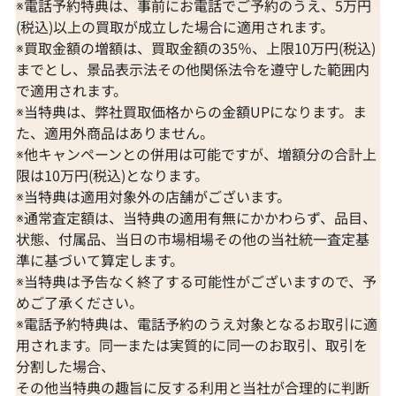
※電話予約特典は、事前にお電話でご予約のうえ、5万円
(税込)以上の買取が成立した場合に適用されます。
※買取金額の増額は、買取金額の35％、上限10万円(税込)
までとし、景品表示法その他関係法令を遵守した範囲内
で適用されます。
※当特典は、弊社買取価格からの金額UPになります。ま
た、適用外商品はありません。
※他キャンペーンとの併用は可能ですが、増額分の合計上
限は10万円(税込)となります。
※当特典は適用対象外の店舗がございます。
※通常査定額は、当特典の適用有無にかかわらず、品目、
状態、付属品、当日の市場相場その他の当社統一査定基
準に基づいて算定します。
※当特典は予告なく終了する可能性がございますので、予
K18/K18WG アレキサンドライト・ダイヤ
Pt900/Pt85
めご了承ください。
モンド ネックレス/ペンダントトップ
ヤモンド ネック
※電話予約特典は、電話予約のうえ対象となるお取引に適
0.32・D0.21ct
0.63・0.38ct
用されます。同一または実質的に同一のお取引、取引を
参考買取価格
参考買取価格
分割した場合、
207,000
円
169,000
円
その他当特典の趣旨に反する利用と当社が合理的に判断
2026年4月11日時点
2026年4月10日