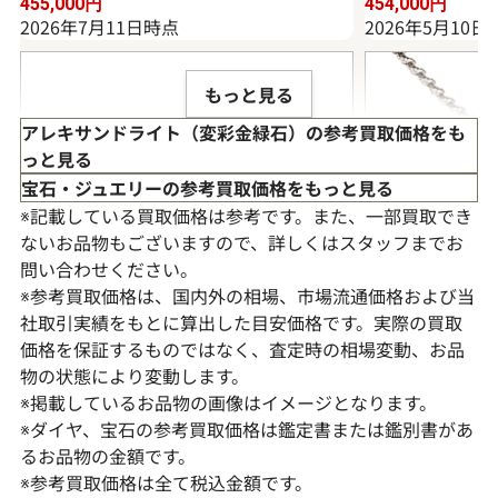
455,000
円
454,000
円
2026年7月11日時点
2026年5月10日
もっと見る
アレキサンドライト（変彩金緑石）の参考買取価格をも
っと見る
宝石・ジュエリーの参考買取価格をもっと見る
※記載している買取価格は参考です。また、一部買取でき
ないお品物もございますので、詳しくはスタッフまでお
問い合わせください。
※参考買取価格は、国内外の相場、市場流通価格および当
社取引実績をもとに算出した目安価格です。実際の買取
価格を保証するものではなく、査定時の相場変動、お品
物の状態により変動します。
Pt･Pm900 アレキサンドライト・ダイヤ
K18WG アレ
※掲載しているお品物の画像はイメージとなります。
モンド 0.58・0.48ct
ド 0.253・0.2ct
※ダイヤ、宝石の参考買取価格は鑑定書または鑑別書があ
るお品物の金額です。
参考買取価格
参考買取価格
※参考買取価格は全て税込金額です。
339,000
円
322,000
円