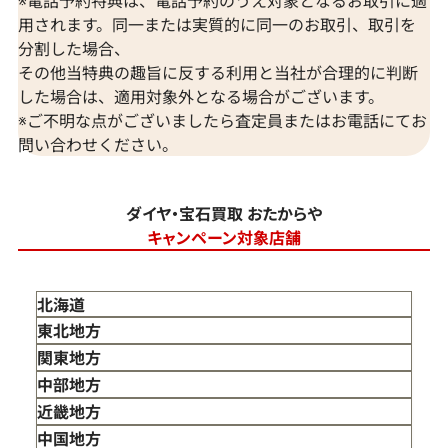
用されます。同一または実質的に同一のお取引、取引を
分割した場合、
その他当特典の趣旨に反する利用と当社が合理的に判断
した場合は、適用対象外となる場合がございます。
※ご不明な点がございましたら査定員またはお電話にてお
問い合わせください。
ダイヤ・宝石買取 おたからや
キャンペーン対象店舗
北海道
東北地方
青森県
関東地方
岩手県
東京都
中部地方
宮城県
神奈川県
新潟県
近畿地方
秋田県
埼玉県
富山県
三重県
中国地方