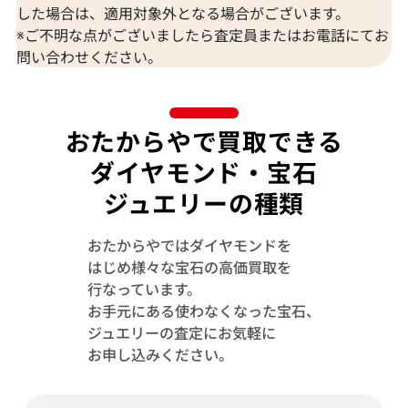
した場合は、適用対象外となる場合がございます。
※ご不明な点がございましたら査定員またはお電話にてお
問い合わせください。
おたからやで買取できる
ダイヤモンド・宝石
ジュエリーの種類
おたからやではダイヤモンドを
はじめ様々な宝石の高価買取を
行なっています。
Pt900/Pt850 アレキサンドライト・ダイ
Pt･Pm900 
お手元にある使わなくなった宝石、
ヤモンド ネックレス/ペンダントトップ
アイ・ダイヤモン
ジュエリーの査定にお気軽に
D0.4ct
トトップ 1.115・D
お申し込みください。
参考買取価格
参考買取価格
149,000
円
45,000
円
2025年11月10日時点
2026年7月10日