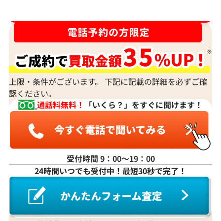
2026年5月10日時点
2026年5月10日
ダイヤ･宝石買取強化中！売るなら今！
上限・条件がございます。 下記に記載の詳細を必ずご確
認ください。
通話料無料！
「いくら？」をすぐに聞けます！
受付時間 9：00〜19：00
K18WG アレキサンドライト ネックレス/
Pt･Pm900 
24時間いつでも受付中！最短30秒で完了！
ペンダントトップ 0.272ct
モンド 0.46・D0.
参考買取価格
参考買取価格
303,000
円
248,000
円
2026年4月10日時点
2026年2月10日