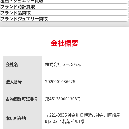
金買取
宝石・ジュエリー買取
金の相場価格情報
宝石・ジュエリー買取
ブランド時計買取
金の参考買取価格一覧
ダイヤモンド買取
時計買取
ブランド品買取
インゴット買取
ダイヤモンド・宝石の参考価格一覧
ロレックス買取
ブランド買取
ブランドジュエリー買取
インゴットの相場価格情報
リング・結婚指輪買取
ロレックス デイトナ買取
ルイ・ヴィトン買取
カルティエ買取
24金買取
エメラルド買取
ロレックス サブマリーナー買取
ルイ・ヴィトン買取の参考価格一覧
ティファニー買取
24金の相場価格情報
サファイア買取
ロレックス GMTマスター買取
エルメス買取
ブルガリ買取
18金買取
ルビー買取
ロレックス エクスプローラー買取
会社概要
エルメス バーキン買取
ヴァンクリーフ＆アーペル買取
18金の相場価格情報
ヒスイ買取
ロレックス デイトジャスト買取
エルメス ケリー買取
ハリーウィンストン買取
金のアクセサリー買取
オパール買取
ロレックス 買取の参考価格一覧
エルメス買取の参考価格一覧
クロムハーツ買取
金貨買取
トパーズ買取
パテック フィリップ買取
シャネル買取
フレッド買取
貴金属買取
タンザナイト買取
パテック フィリップノーチラス買取
シャネル マトラッセ買取
ショーメ買取
会社名
株式会社いーふらん
プラチナ買取
アメジスト買取
オーデマ ピゲ買取
シャネル買取の参考価格一覧
ショパール買取
銀・シルバー買取
パライバトルマリン買取
オーデマ ピゲ ロイヤルオーク買取
ディオール買取
タサキ買取
パラジウム買取
キャッツアイ買取
ヴァシュロン・コンスタンタン買取
セリーヌ買取
法人番号
2020001036626
ダミアーニ買取
アレキサンドライト買取
A.ランゲ&ゾーネ買取
フェンディ買取
ピアジェ買取
ガーネット買取
ブレゲ買取
グッチ買取
ブシュロン買取
アクアマリン買取
オメガ買取
プラダ買取
古物商許可証番号
第451380001308号
モーブッサン買取
ウブロ買取
ミキモト買取
IWC買取
グラフ買取
〒221-0835 神奈川県横浜市神奈川区鶴屋
カルティエ買取
本店所在地
フランク ミュラー買取
町3-33-7 若葉ビル1階
リシャール・ミル買取