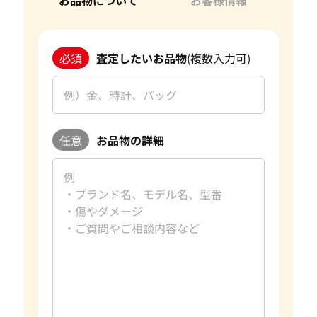
お品物について
お客様情報
必須
査定したいお品物
(複数入力可)
任意
お品物の詳細