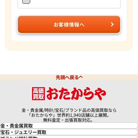
お客様情報へ
先頭へ戻る
金・貴金属/時計/宝石/ブランド品の高価買取なら
「おたからや」世界約1,940店舗以上展開。
無料査定・出張買取対応。
金・貴金属買取
金買取
宝石・ジュエリー買取
金の相場価格情報
宝石・ジュエリー買取