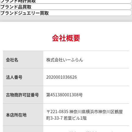
ブランド時計買取
金の参考買取価格一覧
ダイヤモンド買取
時計買取
ブランド品買取
インゴット買取
ダイヤモンド・宝石の参考価格一覧
ロレックス買取
ブランド買取
ブランドジュエリー買取
インゴットの相場価格情報
リング・結婚指輪買取
ロレックス デイトナ買取
ルイ・ヴィトン買取
カルティエ買取
24金買取
エメラルド買取
ロレックス サブマリーナー買取
ルイ・ヴィトン買取の参考価格一覧
ティファニー買取
24金の相場価格情報
サファイア買取
ロレックス GMTマスター買取
エルメス買取
ブルガリ買取
18金買取
ルビー買取
ロレックス エクスプローラー買取
会社概要
エルメス バーキン買取
ヴァンクリーフ＆アーペル買取
18金の相場価格情報
ヒスイ買取
ロレックス デイトジャスト買取
エルメス ケリー買取
ハリーウィンストン買取
金のアクセサリー買取
オパール買取
ロレックス 買取の参考価格一覧
エルメス買取の参考価格一覧
クロムハーツ買取
金貨買取
トパーズ買取
パテック フィリップ買取
シャネル買取
フレッド買取
貴金属買取
タンザナイト買取
パテック フィリップノーチラス買取
シャネル マトラッセ買取
ショーメ買取
会社名
株式会社いーふらん
プラチナ買取
アメジスト買取
オーデマ ピゲ買取
シャネル買取の参考価格一覧
ショパール買取
銀・シルバー買取
パライバトルマリン買取
オーデマ ピゲ ロイヤルオーク買取
ディオール買取
タサキ買取
パラジウム買取
キャッツアイ買取
ヴァシュロン・コンスタンタン買取
セリーヌ買取
法人番号
2020001036626
ダミアーニ買取
アレキサンドライト買取
A.ランゲ&ゾーネ買取
フェンディ買取
ピアジェ買取
ガーネット買取
ブレゲ買取
グッチ買取
ブシュロン買取
アクアマリン買取
オメガ買取
プラダ買取
古物商許可証番号
第451380001308号
モーブッサン買取
ウブロ買取
ミキモト買取
IWC買取
グラフ買取
〒221-0835 神奈川県横浜市神奈川区鶴屋
カルティエ買取
本店所在地
フランク ミュラー買取
町3-33-7 若葉ビル1階
リシャール・ミル買取
タグ・ホイヤー買取