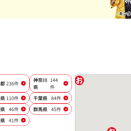
神奈川
144
京都
236件
県
件
玉県
110件
千葉県
84件
城県
46件
群馬県
45件
木県
41件