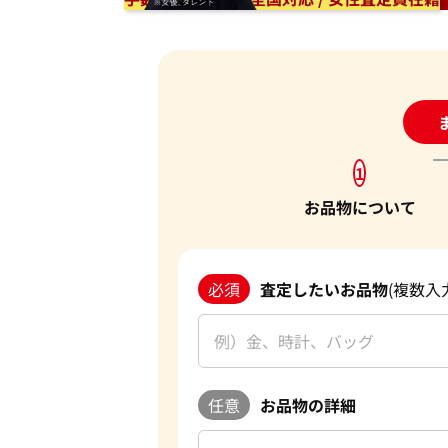
24
1
お品物について
必須
査定したいお品物
(複数入
任意
お品物の詳細