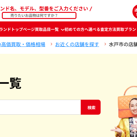
ンド名、モデル、型番をご入力ください
ランド
トップページ
買取品目一覧
初めての方へ
選べる査定方法
買取ブラン
の高価買取・価格相場
お近くの店舗を探す
水戸市の店
一覧
検索