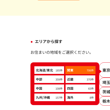
エリアから探す
お住まいの地域をご選択ください。
東
北海道/東北
関東
185件
706件
中部
近畿
359件
370件
埼
中国
四国
108件
65件
茨
九州/沖縄
海外
157件
8件
栃