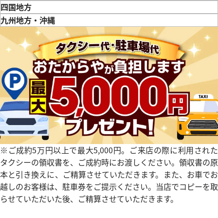
価格
参考買取価格
鳥取県
島根県
岡山県
広島県
山口県
四国地方
円
3,060,000
円
徳島県
香川県
愛媛県
九州地方・沖縄
年7月9日時点の参考買取価格です
※2026年4月27日時点の参考
福岡県
佐賀県
長崎県
熊本県
大分県
宮崎県
鹿児島県
※ご成約5万円以上で最大5,000円。ご来店の際に利用された
タクシーの領収書を、ご成約時にお渡しください。領収書の原
本と引き換えに、ご精算させていただきます。また、お車でお
越しのお客様は、駐車券をご提示ください。当店でコピーを取
デイデイト 118239 シルバー
ロレックス オイスターパーペ
らせていただいた後、ご精算させていただきます。
イト 115200 ホワイト文字盤
価格
参考買取価格