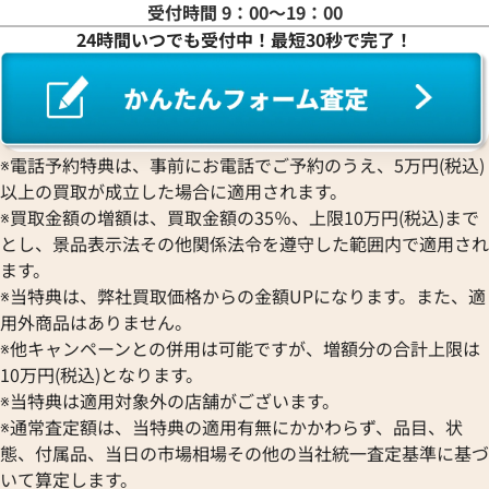
BOUCHERON
受付時間 9：00〜19：00
LONGINES
EBEL
文字盤
コルム
Girard-Perregaux
ブシュロン
24時間いつでも受付中！最短30秒で完了！
ロンジン
エベル
Concord
価格
参考買取価格
ジラール・ペルゴ
BREITLING
EPOS
コンコルド
Sinn
円
4,630,000
円
ブライトリング
7月27日時点の参考買取価格です
※2026年6月27日時点の参考
エポス
ジン
Blancpain
Hermes
STOWA
ブランパン
エルメス
ストーヴァ
BVLGARI
※電話予約特典は、事前にお電話でご予約のうえ、5万円(税込)
OMEGA
SEIKO
以上の買取が成立した場合に適用されます。
ブルガリ
オメガ
セイコー
Breguet
※買取金額の増額は、買取金額の35％、上限10万円(税込)まで
ORIENT
CENTURY
とし、景品表示法その他関係法令を遵守した範囲内で適用され
ブレゲ
オリエント
センチュリー
BULOVA
ます。
ORIS
ZENITH
※当特典は、弊社買取価格からの金額UPになります。また、適
ブローバ
オリス
ゼニス
Bell & Ross
用外商品はありません。
Audemars Piguet
※他キャンペーンとの併用は可能ですが、増額分の合計上限は
ベル＆ロス
オーデマ ピゲ
BAUME＆MERCIER
10万円(税込)となります。
Vacheron Constantin
※当特典は適用対象外の店舗がございます。
ボーム＆メルシエ
ヴァシュロン・コンスタンタン
BALL Watch
※通常査定額は、当特典の適用有無にかかわらず、品目、状
Van Cleef & Arpels
態、付属品、当日の市場相場その他の当社統一査定基準に基づ
ボール ウォッチ
デイデイト 118238 ゴールド
ロレックス デイトナ 16518
ヴァンクリーフ＆アーペル
いて算定します。
盤
Versace