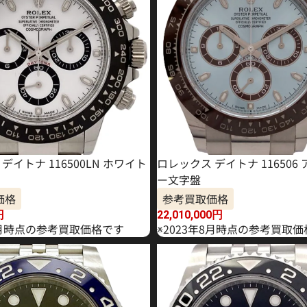
デイトナ 116500LN ホワイト
ロレックス デイトナ 116506
ー文字盤
価格
参考買取価格
円
22,010,000
円
年6月時点の参考買取価格です
※2023年8月時点の参考買取