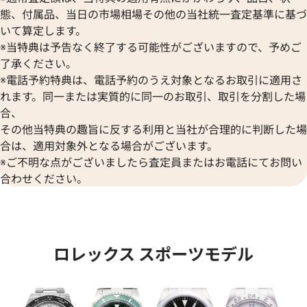
態、付属品、当日の市場相場その他の当社統一査定基準に基づ
いて算定します。
※当特典は予告なく終了する可能性がございますので、予めご
エクスプローラーⅡ 226570 ブ
ロレックス オイスター パー
了承ください。
盤
41 124300 ターコイズブル
※電話予約特典は、電話予約のうえ対象となるお取引に適用さ
価格
参考買取価格
れます。同一または実質的に同一のお取引、取引を分割した場
円
4,010,000
円
合、
年6月時点の参考買取価格です
※2026年6月時点の参考買取
その他当特典の趣旨に反する利用と当社が合理的に判断した場
合は、適用対象外となる場合がございます。
※ご不明な点がございましたら査定員またはお電話にてお問い
合わせください。
ロレックス スポーツモデル