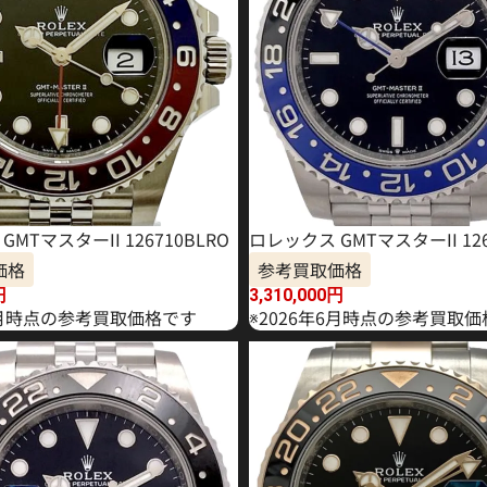
MTマスターII 126710BLRO
ロレックス GMTマスターII 126
価格
参考買取価格
円
3,310,000
円
年5月時点の参考買取価格です
※2026年6月時点の参考買取