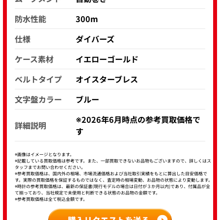
防水性能
300m
仕様
ダイバーズ
ケース素材
イエローゴールド
ベルトタイプ
オイスターブレス
文字盤カラー
ブルー
※2026年6月時点の参考買取価格で
詳細説明
す
※画像はイメージとなります。
※記載している買取価格は参考です。また、一部買取できないお品物もございますので、詳しくはス
タッフまでお問い合わせください。
※参考買取価格は、国内外の相場、市場流通価格および当社取引実績をもとに算出した目安価格で
す。実際の買取価格を保証するものではなく、査定時の相場変動、お品物の状態により変動します。
※時計の参考買取価格は、最新の保証書(現行モデルの場合は日付が３か月以内)であり、付属品が全
て揃っており、当社規定で未使用と判断できる状態のお品物の金額です。
※参考買取価格は全て税込金額です。