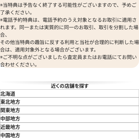
※当特典は予告なく終了する可能性がございますので、予めご
ヴェルサーチ
価格
参考買取価格
了承ください。
Wempe
円
4,460,000
円
※電話予約特典は、電話予約のうえ対象となるお取引に適用さ
年5月9日時点の参考買取価格です
※2026年7月9日時点の参考買
ヴェンペ
れます。同一または実質的に同一のお取引、取引を分割した場
合、
その他当特典の趣旨に反する利用と当社が合理的に判断した場
合は、適用対象外となる場合がございます。
※ご不明な点がございましたら査定員またはお電話にてお問い
合わせください。
近くの店舗を探す
北海道
東北地方
青森県
岩手県
宮城県
秋田県
山形県
福島県
関東地方
東京都
神奈川県
埼玉県
千葉県
茨城県
栃木県
群馬県
中部地方
デイデイト 118235 ピンク文
ロレックス デイトナ 116523
新潟県
富山県
石川県
山梨県
長野県
岐阜県
静岡県
愛知県
近畿地方
字盤
三重県
滋賀県
京都府
大阪府
兵庫県
奈良県
和歌山県
中国地方