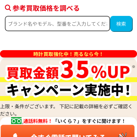
参考買取価格を調べる
サブマリーナー 124060
ロレックス ヨットマスター40 12
ークロジウム
価格
参考買取価格
時計買取強化中！売るなら今！
円
2,630,000
円
年6月時点の参考買取価格です
※2026年6月時点の参考買取
上限・条件がございます。 下記に記載の詳細を必ずご確認く
ださい。
通話料無料！
「いくら？」をすぐに聞けます！