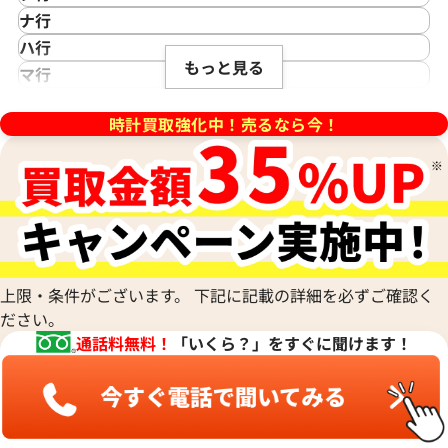
アイダブリューシー
デイトナ 116509NR ブラック
ロレックス デイトナ 116528
Cartier
サンローラン
TAG Heuer
ナ行
Azimuth
字盤
カルティエ
Shellman
タグ・ホイヤー
NOMOS Glashütte
ハ行
アジムース
Gaga Milano
価格
参考買取価格
シェルマン
Daniel Roth
もっと見る
ノモス グラスヒュッテ
Hamilton
マ行
ANONIMO
ガガミラノ
CITIZEN
円
5,680,000
円
ダニエル・ロート
ハミルトン
MIDO
ラ行
アノーニモ
6月27日時点の参考買取価格です
※2025年2月9日時点の参考買
Quinting
シチズン
TUDOR
Harry Winston
ミドー
時計買取強化中！売るなら今！
RALPH LAUREN
Alain Silberstein
クインティング
CHANEL
チューダー(チュードル)
ハリー・ウィンストン
MAURICE LACROIX
ラルフ ローレン
アラン・シルベスタイン
Cuervo y Sobrinos
シャネル
Tiffany & Co.
Patek Philippe
モーリス・ラクロア
Richard Mille
Armand Nicolet
クエルボ・イ・ソブリノス
Chopard
ティファニー
パテック フィリップ
リシャール・ミル
アルマン・ニコレ
CVSTOS
ショパール
Dior
Panerai
Louis Vuitton
WALTHAM
クストス
CHAUMET
ディオール
パネライ
ルイ・ヴィトン
ウォルサム
Chronoswiss
ショーメ
Parmigiani Fleurier
Luminox
HUBLOT
クロノスイス
Jacob & Co.
パルミジャーニ・フルリエ
ルミノックス
上限・条件がございます。 下記に記載の詳細を必ずご確認く
ウブロ
GUCCI
ジェイコブ
Piaget
Ressence
ださい。
ETERNA
グッチ
Gerald Genta
ピアジェ
レッセンス
通話料無料！
「いくら？」をすぐに聞けます！
エテルナ
Graham
ジェラルド・ジェンタ
PIERRE KUNZ
ROGER DUBUIS
EDOX
グラハム
Jaeger-LeCoultre
ピエール・クンツ
ロジェ・デュブイ
エドックス
Grand Seiko
ジャガー・ルクルト
FRANCK MULLER
ROLEX
EBERHARD
グランドセイコー
Jaquet Droz
フランク ミュラー
ロレックス
デイトナ 116518 アイボリー
ロレックス デイデイト 11823
エベラール
CORUM
ジャケ・ドロー