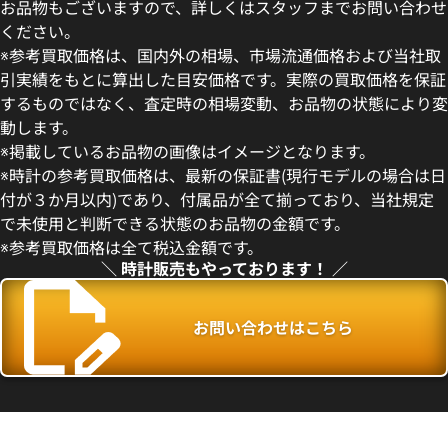
お品物もございますので、詳しくはスタッフまでお問い合わせ
ください。
※参考買取価格は、国内外の相場、市場流通価格および当社取
引実績をもとに算出した目安価格です。実際の買取価格を保証
するものではなく、査定時の相場変動、お品物の状態により変
動します。
 サブマリーナー デイト
ロレックス サブマリーナー デ
※掲載しているお品物の画像はイメージとなります。
126610LN
※時計の参考買取価格は、最新の保証書(現行モデルの場合は日
価格
参考買取価格
付が３か月以内)であり、付属品が全て揃っており、当社規定
円
2,560,000
円
で未使用と判断できる状態のお品物の金額です。
年2月時点の参考買取価格です
※2026年6月時点の参考買取
※参考買取価格は全て税込金額です。
＼ 時計販売もやっております！ ／
お問い合わせはこちら