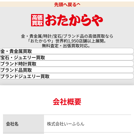
先頭へ戻る
円
830,000
円
年4月9日時点の参考買取価格です
※2025年5月時点の参考買取
金・貴金属/時計/宝石/ブランド品の高価買取なら
「おたからや」世界約1,950店舗以上展開。
無料査定・出張買取対応。
金・貴金属買取
金買取
宝石・ジュエリー買取
金の相場価格情報
宝石・ジュエリー買取
ブランド時計買取
金の参考買取価格一覧
ダイヤモンド買取
時計買取
ブランド品買取
インゴット買取
ダイヤモンド・宝石の参考価格一覧
ロレックス買取
ブランド買取
ブランドジュエリー買取
インゴットの相場価格情報
リング・結婚指輪買取
ロレックス デイトナ買取
ルイ・ヴィトン買取
カルティエ買取
24金買取
エメラルド買取
ロレックス サブマリーナー買取
ルイ・ヴィトン買取の参考価格一覧
ティファニー買取
24金の相場価格情報
サファイア買取
ロレックス GMTマスター買取
エルメス買取
ブルガリ買取
18金買取
ルビー買取
ロレックス エクスプローラー買取
会社概要
エルメス バーキン買取
ヴァンクリーフ＆アーペル買取
18金の相場価格情報
ヒスイ買取
ロレックス デイトジャスト買取
エルメス ケリー買取
ハリーウィンストン買取
金のアクセサリー買取
オパール買取
ロレックス 買取の参考価格一覧
エルメス買取の参考価格一覧
クロムハーツ買取
金貨買取
トパーズ買取
パテック フィリップ買取
シャネル買取
フレッド買取
貴金属買取
タンザナイト買取
パテック フィリップノーチラス買取
シャネル マトラッセ買取
ショーメ買取
会社名
株式会社いーふらん
プラチナ買取
アメジスト買取
オーデマ ピゲ買取
シャネル買取の参考価格一覧
ショパール買取