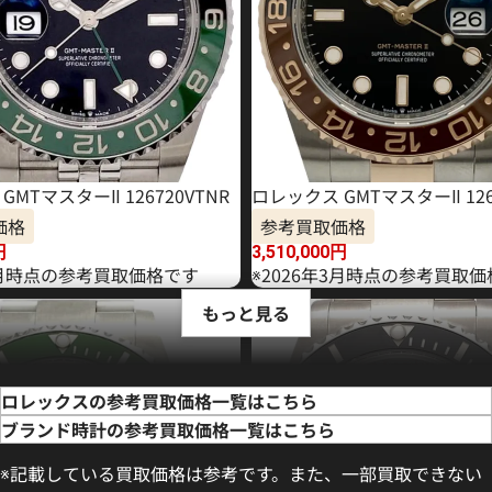
GMTマスターⅡ 126720VTNR
ロレックス GMTマスターⅡ 126
価格
参考買取価格
円
3,510,000
円
年5月時点の参考買取価格です
※2026年3月時点の参考買取
もっと見る
ロレックスの参考買取価格一覧はこちら
ブランド時計の参考買取価格一覧はこちら
※記載している買取価格は参考です。また、一部買取できない