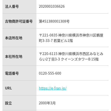
銀・シルバー買取
パライバトルマリン買取
オーデマ ピゲ ロイヤルオーク買取
ディオール買取
タサキ買取
パラジウム買取
キャッツアイ買取
ヴァシュロン・コンスタンタン買取
セリーヌ買取
法人番号
2020001036626
ダミアーニ買取
アレキサンドライト買取
A.ランゲ&ゾーネ買取
フェンディ買取
ピアジェ買取
ガーネット買取
ブレゲ買取
グッチ買取
ブシュロン買取
アクアマリン買取
オメガ買取
プラダ買取
古物商許可証番号
第451380001308号
モーブッサン買取
ウブロ買取
ミキモト買取
IWC買取
グラフ買取
〒221-0835 神奈川県横浜市神奈川区鶴屋
カルティエ買取
本店所在地
フランク ミュラー買取
町3-33-7 若葉ビル1階
リシャール・ミル買取
タグ・ホイヤー買取
〒220-6115 神奈川県横浜市西区みなとみ
パネライ買取
本社所在地
らい2丁目3-3 クイーンズタワーB 15階
チューダー（チュードル）買取
電話番号
0120-555-600
URL
https://e-fran.jp/
設立
2000年3月