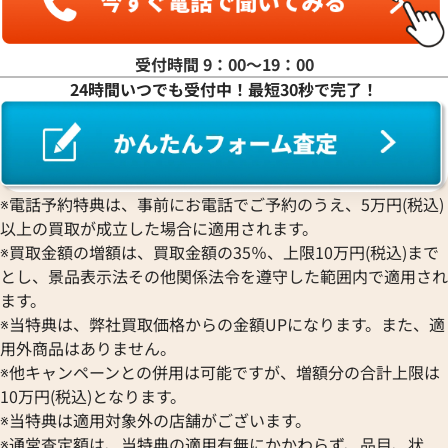
受付時間 9：00〜19：00
24時間いつでも受付中！最短30秒で完了！
エクスプローラー 124270
ロレックス エクスプローラーⅡ 2
ワイト文字盤
価格
参考買取価格
円
2,060,000
円
年6月時点の参考買取価格です
※2026年4月時点の参考買取
※電話予約特典は、事前にお電話でご予約のうえ、5万円(税込)
以上の買取が成立した場合に適用されます。
※買取金額の増額は、買取金額の35％、上限10万円(税込)まで
とし、景品表示法その他関係法令を遵守した範囲内で適用され
ます。
※当特典は、弊社買取価格からの金額UPになります。また、適
用外商品はありません。
※他キャンペーンとの併用は可能ですが、増額分の合計上限は
10万円(税込)となります。
※当特典は適用対象外の店舗がございます。
※通常査定額は、当特典の適用有無にかかわらず、品目、状