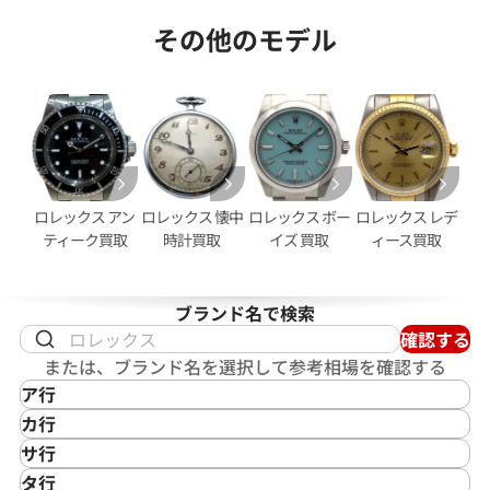
デイトナ 116519 ピンク文字
ロレックス デイトナ 116519
その他のモデル
字盤
価格
参考買取価格
円
7,430,000
円
5月27日時点の参考買取価格です
※2025年1月9日時点の参考買
ロレックス アン
ロレックス 懐中
ロレックス ボー
ロレックス レデ
ティーク買取
時計買取
イズ 買取
ィース買取
ブランド名で検索
確認する
または、ブランド名を選択して参考相場を確認する
ア行
IKEPOD
カ行
アイクポッド
CASIO
サ行
IWC
カシオ
Saint Laurent
タ行