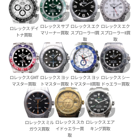
デイトジャスト 126234 ミン
ロレックス デイトナ 126508
ロレックス エク
ロレックス サブ
ロレックス エク
文字盤
字盤
ロレックス デイ
スプローラーⅠ買
マリーナー買取
スプローラーII買
トナ買取
価格
参考買取価格
取
取
円
9,750,000
円
4月27日時点の参考買取価格です
※2026年4月27日時点の参考
ロレックス GMT
ロレックス ヨッ
ロレックス ヨッ
ロレックス シー
マスター買取
トマスター買取
トマスターII買取
ドゥエラー買取
ロレックス スカ
ロレックス エア
ロレックス ミル
イドゥエラー買
キング買取
ガウス買取
取