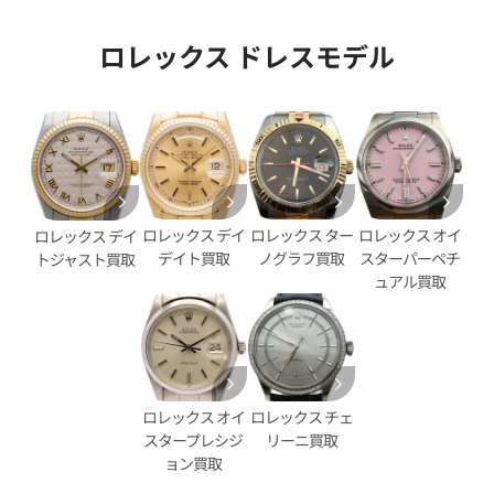
ロレックス ドレスモデル
デイトナ 126508 ゴールド文
ロレックス デイトナ 116509
盤
価格
参考買取価格
円
8,460,000
円
年7月9日時点の参考買取価格です
※2025年10月9日時点の参考
ロレックス デイ
ロレックス ター
ロレックス オイ
ロレックス デイ
デイト買取
ノグラフ買取
スターパーペチ
トジャスト買取
ュアル買取
ロレックス オイ
ロレックス チェ
スタープレシジ
リーニ買取
ョン買取