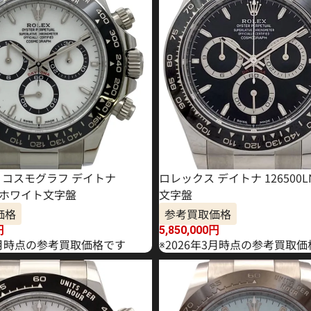
 コスモグラフ デイトナ
ロレックス デイトナ 126500
LN ホワイト文字盤
文字盤
価格
参考買取価格
円
5,850,000
円
年6月時点の参考買取価格です
※2026年3月時点の参考買取