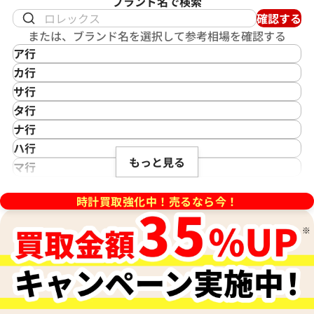
ブランド名で検索
1130.RX
ックカーボン 416.YT.1120.VR
確認する
または、ブランド名を選択して参考相場を確認する
価格
参考買取価格
ア行
い合わせください
価格はお問い合わせください
IKEPOD
カ行
アイクポッド
CASIO
電話で聞く
電話で聞く
サ行
IWC
カシオ
Saint Laurent
タ行
アイダブリューシー
Cartier
サンローラン
TAG Heuer
ナ行
Azimuth
カルティエ
Shellman
タグ・ホイヤー
NOMOS Glashütte
ハ行
アジムース
Gaga Milano
シェルマン
Daniel Roth
もっと見る
ノモス グラスヒュッテ
Hamilton
マ行
ANONIMO
ガガミラノ
CITIZEN
ダニエル・ロート
ハミルトン
MIDO
ラ行
アノーニモ
Quinting
シチズン
TUDOR
Harry Winston
ミドー
時計買取強化中！売るなら今！
RALPH LAUREN
Alain Silberstein
クインティング
CHANEL
チューダー(チュードル)
ハリー・ウィンストン
MAURICE LACROIX
ラルフ ローレン
アラン・シルベスタイン
Cuervo y Sobrinos
シャネル
Tiffany & Co.
Patek Philippe
モーリス・ラクロア
Richard Mille
Armand Nicolet
クエルボ・イ・ソブリノス
Chopard
ティファニー
パテック フィリップ
リシャール・ミル
アルマン・ニコレ
CVSTOS
ショパール
Dior
Panerai
Louis Vuitton
WALTHAM
クストス
CHAUMET
ディオール
パネライ
ルイ・ヴィトン
ウォルサム
Chronoswiss
ショーメ
Parmigiani Fleurier
Luminox
HUBLOT
クロノスイス
Jacob & Co.