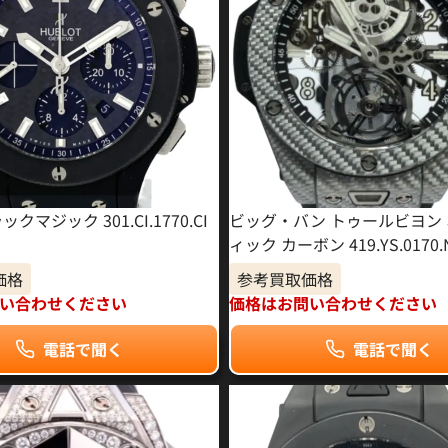
クマジック 301.CI.1770.CI
ビッグ・バン トゥールビヨン
ィック カーボン 419.YS.0170.
価格
参考買取価格
い合わせください
価格はお問い合わせください
電話で聞く
電話で聞く