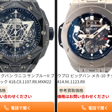
グバン ウニコ サンブルーII ブ
ウブロ ビッグバン メカ-10 
 418.CX.1107.RX.MXM22
414.NI.1123.RX
価格
参考買取価格
い合わせください
価格はお問い合わせください
電話で聞く
電話で聞く