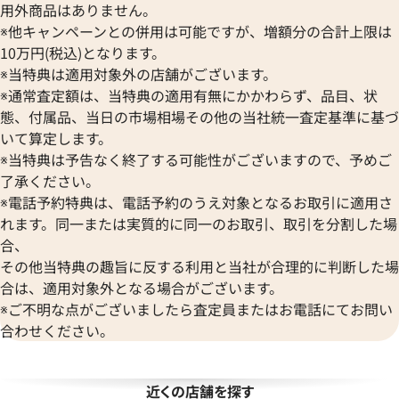
ゼニス
Bell & Ross
用外商品はありません。
Audemars Piguet
※他キャンペーンとの併用は可能ですが、増額分の合計上限は
ベル＆ロス
オーデマ ピゲ
ッグ バン アールグレイ ヘマタ
ウブロ ビッグ・バン ブラッ
BAUME＆MERCIER
10万円(税込)となります。
Vacheron Constantin
342.ST.5010.LR.1912
ダイアモンド 342.CV.130.RX.1
※当特典は適用対象外の店舗がございます。
ボーム＆メルシエ
ヴァシュロン・コンスタンタン
BALL Watch
※通常査定額は、当特典の適用有無にかかわらず、品目、状
Van Cleef & Arpels
価格
参考買取価格
態、付属品、当日の市場相場その他の当社統一査定基準に基づ
ボール ウォッチ
い合わせください
価格はお問い合わせください
ヴァンクリーフ＆アーペル
いて算定します。
Versace
※当特典は予告なく終了する可能性がございますので、予めご
電話で聞く
電話で聞く
ヴェルサーチ
了承ください。
Wempe
※電話予約特典は、電話予約のうえ対象となるお取引に適用さ
ヴェンペ
れます。同一または実質的に同一のお取引、取引を分割した場
合、
その他当特典の趣旨に反する利用と当社が合理的に判断した場
合は、適用対象外となる場合がございます。
※ご不明な点がございましたら査定員またはお電話にてお問い
合わせください。
近くの店舗を探す