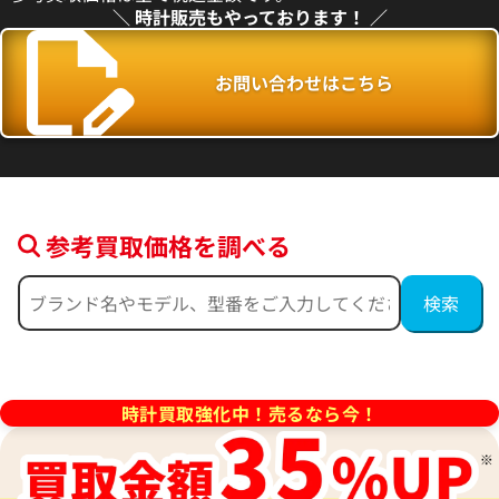
電話で聞く
電話で聞く
＼ 時計販売もやっております！ ／
お問い合わせはこちら
参考買取価格を調べる
ッグ・バン キング ブラックマ
ウブロ ビッグ・バン ポルトチ
時計買取強化中！売るなら今！
CM.1120.RX
イヤモンド 341.PE.230.RW
価格
参考買取価格
い合わせください
価格はお問い合わせください