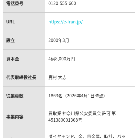
電話番号
0120-555-600
URL
https://e-fran.jp/
設立
2000年3月
ッグ・バン スチール セラミッ
ウブロ ビッグ・バン ゴールド
資本金
4億8,000万円
1.SB.131.RX
ンド 361.PX.1280.RX.1104
価格
参考買取価格
代表取締役社長
鹿村 大志
い合わせください
価格はお問い合わせください
電話で聞く
電話で聞く
従業員数
1863名（2026年4月1日時点）
買取業 神奈川県公安委員会 許可 第
事業内容
451380001308号
ダイヤモンド、金、貴金属、時計、バッ