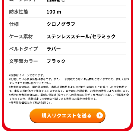
防水性能
100 m
仕様
クロノグラフ
ケース素材
ステンレススチール/セラミック
ベルトタイプ
ラバー
文字盤カラー
ブラック
※画像はイメージとなります。
※記載している買取価格は参考です。また、一部買取できないお品物もございますので、詳しくはス
タッフまでお問い合わせください。
※参考買取価格は、国内外の相場、市場流通価格および当社取引実績をもとに算出した目安価格で
す。実際の買取価格を保証するものではなく、査定時の相場変動、お品物の状態により変動します。
※時計の参考買取価格は、最新の保証書(現行モデルの場合は日付が３か月以内)であり、付属品が全
て揃っており、当社規定で未使用と判断できる状態のお品物の金額です。
※参考買取価格は全て税込金額です。