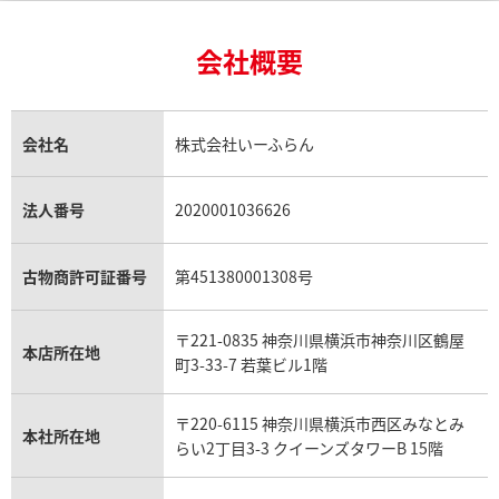
24金買取
エメラルド買取
ロレックス サブマリーナー買取
ルイ・ヴィトン買取の参考価格一覧
ティファニー買取
24金の相場価格情報
サファイア買取
ロレックス GMTマスター買取
エルメス買取
ブルガリ買取
18金買取
ルビー買取
ロレックス エクスプローラー買取
会社概要
エルメス バーキン買取
ヴァンクリーフ＆アーペル買取
18金の相場価格情報
ヒスイ買取
ロレックス デイトジャスト買取
エルメス ケリー買取
ハリーウィンストン買取
金のアクセサリー買取
オパール買取
ロレックス 買取の参考価格一覧
エルメス買取の参考価格一覧
クロムハーツ買取
金貨買取
トパーズ買取
パテック フィリップ買取
シャネル買取
フレッド買取
貴金属買取
タンザナイト買取
パテック フィリップノーチラス買取
シャネル マトラッセ買取
ショーメ買取
会社名
株式会社いーふらん
ッグ・バン サンモリッツ
ウブロ ビッグ・バン スチール
プラチナ買取
アメジスト買取
オーデマ ピゲ買取
シャネル買取の参考価格一覧
ショパール買取
銀・シルバー買取
パライバトルマリン買取
0.RW.174
ンド 41mm 341.SX.130.RX.11
オーデマ ピゲ ロイヤルオーク買取
ディオール買取
タサキ買取
パラジウム買取
キャッツアイ買取
ヴァシュロン・コンスタンタン買取
セリーヌ買取
法人番号
2020001036626
ダミアーニ買取
価格
参考買取価格
アレキサンドライト買取
A.ランゲ&ゾーネ買取
フェンディ買取
ピアジェ買取
い合わせください
価格はお問い合わせください
ガーネット買取
ブレゲ買取
グッチ買取
ブシュロン買取
アクアマリン買取
オメガ買取
プラダ買取
古物商許可証番号
第451380001308号
モーブッサン買取
ウブロ買取
ミキモト買取
電話で聞く
電話で聞く
IWC買取
グラフ買取
〒221-0835 神奈川県横浜市神奈川区鶴屋
カルティエ買取
本店所在地
フランク ミュラー買取
町3-33-7 若葉ビル1階
リシャール・ミル買取
タグ・ホイヤー買取
〒220-6115 神奈川県横浜市西区みなとみ
パネライ買取
本社所在地
らい2丁目3-3 クイーンズタワーB 15階
チューダー（チュードル）買取