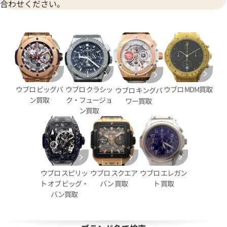
合わせください。
価格
参考買取価格
い合わせください
価格はお問い合わせください
電話で聞く
電話で聞く
ウブロ ビッグバ
ウブロ クラシッ
ウブロ MDM買取
ウブロ キングパ
ン買取
ク・フュージョ
ワー買取
ン買取
ウブロ スピリッ
ウブロ スクエア
ウブロ エレガン
ト オブ ビッグ・
バン 買取
ト 買取
バン買取
ニコ セラミック マジックゴール
ウブロ ビッグ・バン ウニコ 