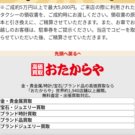
※ご成約5万円以上で最大5,000円。ご来店の際に利用された
タクシーの領収書を、ご成約時にお渡しください。領収書の原
本と引き換えに、ご精算させていただきます。また、お車でお
越しのお客様は、駐車券をご提示ください。当店でコピーを取
ッグ・バン スチール ブルー ダ
ウブロ ビッグバン ゼブラホ
らせていただいた後、ご精算させていただきます。
1.SX.7170.LR.1204
341.HW.7517.VR.1975
価格
参考買取価格
先頭へ戻る
い合わせください
価格はお問い合わせください
電話で聞く
電話で聞く
金・貴金属/時計/宝石/ブランド品の高価買取なら
「おたからや」世界約1,940店舗以上展開。
無料査定・出張買取対応。
金・貴金属買取
金買取
宝石・ジュエリー買取
金の相場価格情報
宝石・ジュエリー買取
ブランド時計買取
金の参考買取価格一覧
ダイヤモンド買取
時計買取
ブランド品買取
インゴット買取
ダイヤモンド・宝石の参考価格一覧
ロレックス買取
ブランド買取
ブランドジュエリー買取
インゴットの相場価格情報
リング・結婚指輪買取
ロレックス デイトナ買取
ルイ・ヴィトン買取
カルティエ買取