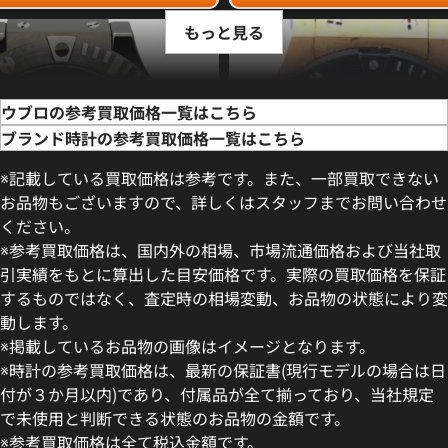
もっと見る
ウブロの参考買取価格一覧はこちら
ブランド時計の参考買取価格一覧はこちら
※記載している買取価格は参考です。また、一部買取できない
お品物もございますので、詳しくはスタッフまでお問い合わせ
ください。
※参考買取価格は、国内外の相場、市場流通価格および当社取
引実績をもとに算出した目安価格です。実際の買取価格を保証
するものではなく、査定時の相場変動、お品物の状態により変
動します。
ッグバン キング アイスバン
ウブロ ビッグバン キング
※掲載しているお品物の画像はイメージとなります。
40.RX
312.PM.1128.RX
※時計の参考買取価格は、最新の保証書(現行モデルの場合は日
価格
参考買取価格
付が３か月以内)であり、付属品が全て揃っており、当社規定
い合わせください
価格はお問い合わせください
で未使用と判断できる状態のお品物の金額です。
※参考買取価格は全て税込金額です。