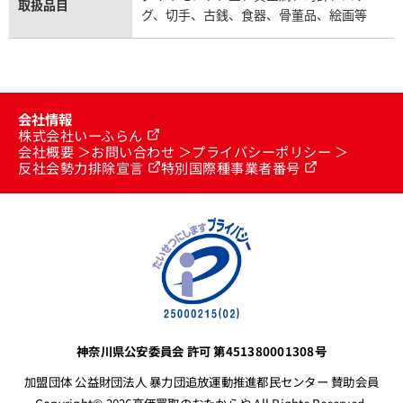
取扱品目
グ、切手、古銭、食器、骨董品、絵画等
会社情報
株式会社いーふらん
会社概要
お問い合わせ
プライバシーポリシー
反社会勢力排除宣言
特別国際種事業者番号
ッグ・バン ワンクリック スチ
ウブロ ビッグ・バン ワンクリ
ト フルパヴェ
ール ダイヤモンド 465.SX.1170
10.RW.1604
価格
参考買取価格
い合わせください
価格はお問い合わせください
電話で聞く
電話で聞く
神奈川県公安委員会 許可 第451380001308号
加盟団体 公益財団法人 暴力団追放運動推進都民センター 賛助会員