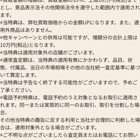
価格
参考買取価格
とし、景品表示法その他関係法令を遵守した範囲内で適用され
い合わせください
価格はお問い合わせください
ます。
電話で聞く
電話で聞く
※当特典は、弊社買取価格からの金額UPになります。また、適
用外商品はありません。
※他キャンペーンとの併用は可能ですが、増額分の合計上限は
10万円(税込)となります。
※当特典は適用対象外の店舗がございます。
※通常査定額は、当特典の適用有無にかかわらず、品目、状
態、付属品、当日の市場相場その他の当社統一査定基準に基づ
いて算定します。
※当特典は予告なく終了する可能性がございますので、予めご
了承ください。
※電話予約特典は、電話予約のうえ対象となるお取引に適用さ
れます。同一または実質的に同一のお取引、取引を分割した場
合、
その他当特典の趣旨に反する利用と当社が合理的に判断した場
合は、適用対象外となる場合がございます。
ッグバン アスペン
ウブロ ビッグバン 301.CI.1770
※ご不明な点がございましたら査定員またはお電話にてお問い
0.RW