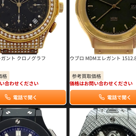
レガント クロノグラフ
ウブロ MDMエレガント 1512.
価格
参考買取価格
い合わせください
価格はお問い合わせください
電話で聞く
電話で聞く