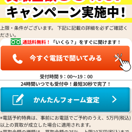
電話で聞く
電話で聞く
上限・条件がございます。 下記に記載の詳細を必ずご確認く
ださい。
通話料無料！
「いくら？」をすぐに聞けます！
受付時間 9：00〜19：00
24時間いつでも受付中！最短30秒で完了！
ッグバン スチールシャイニー
ウブロ ビッグ・バン スチール
※電話予約特典は、事前にお電話でご予約のうえ、5万円(税込)
0.VR.1104
341.SX.130.RX.174
以上の買取が成立した場合に適用されます。
※買取金額の増額は、買取金額の35％、上限10万円(税込)まで