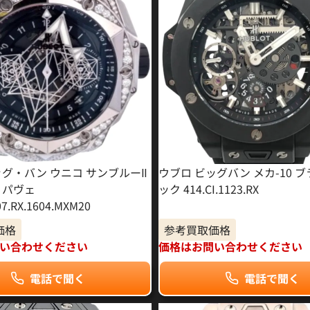
ッグ・バン ウニコ サンブルーⅡ
ウブロ ビッグバン メカ-10 
 パヴェ
ック 414.CI.1123.RX
07.RX.1604.MXM20
価格
参考買取価格
い合わせください
価格はお問い合わせください
電話で聞く
電話で聞く