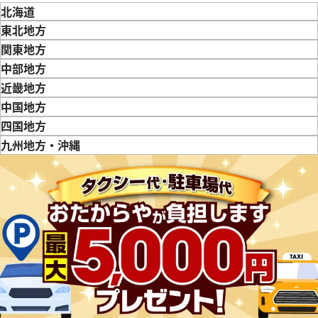
北海道
東北地方
青森県
岩手県
宮城県
秋田県
山形県
福島県
関東地方
ッグ・バン ブラックマジック
ウブロ ビッグ・バン ポルトチ
東京都
神奈川県
埼玉県
千葉県
茨城県
栃木県
群馬県
中部地方
42.CV.130.RX.114
イヤモンド 341.PE.230.RW.11
新潟県
富山県
石川県
山梨県
長野県
岐阜県
静岡県
愛知県
近畿地方
価格
参考買取価格
三重県
滋賀県
京都府
大阪府
兵庫県
奈良県
和歌山県
中国地方
い合わせください
価格はお問い合わせください
鳥取県
島根県
岡山県
広島県
山口県
四国地方
徳島県
香川県
愛媛県
九州地方・沖縄
電話で聞く
電話で聞く
福岡県
佐賀県
長崎県
熊本県
大分県
宮崎県
鹿児島県