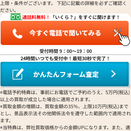
パルミジャーニ・フルリエ
ルミノックス
上限・条件がございます。 下記に記載の詳細を必ずご確認く
ウブロ
GUCCI
ジェイコブ
Piaget
ッグ・バン ブラックマジック
ウブロ ビッグ・バン アスペン
Ressence
ださい。
ETERNA
グッチ
Gerald Genta
ピアジェ
.RX
341.CH.230.RW
レッセンス
通話料無料！
「いくら？」をすぐに聞けます！
エテルナ
Graham
ジェラルド・ジェンタ
PIERRE KUNZ
ROGER DUBUIS
EDOX
価格
参考買取価格
グラハム
Jaeger-LeCoultre
ピエール・クンツ
ロジェ・デュブイ
エドックス
Grand Seiko
い合わせください
価格はお問い合わせください
ジャガー・ルクルト
FRANCK MULLER
ROLEX
EBERHARD
グランドセイコー
Jaquet Droz
フランク ミュラー
ロレックス
エベラール
電話で聞く
電話で聞く
CORUM
ジャケ・ドロー
BOUCHERON
受付時間 9：00〜19：00
LONGINES
EBEL
コルム
Girard-Perregaux
ブシュロン
24時間いつでも受付中！最短30秒で完了！
ロンジン
エベル
Concord
ジラール・ペルゴ
BREITLING
EPOS
コンコルド
Sinn
ブライトリング
エポス
ジン
Blancpain
Hermes
STOWA
ブランパン
エルメス
ストーヴァ
BVLGARI
※電話予約特典は、事前にお電話でご予約のうえ、5万円(税込)
OMEGA
SEIKO
以上の買取が成立した場合に適用されます。
ブルガリ
オメガ
セイコー
Breguet
※買取金額の増額は、買取金額の35％、上限10万円(税込)まで
ORIENT
CENTURY
とし、景品表示法その他関係法令を遵守した範囲内で適用され
ブレゲ
オリエント
センチュリー
BULOVA
ます。
ORIS
ZENITH
※当特典は、弊社買取価格からの金額UPになります。また、適
ブローバ
オリス