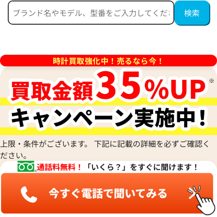
 ミニパンテール 2重ダイヤベ
カルティエ パンテール ウォッ
イヤ WF3141B9
W3PN0007
価格
参考買取価格
時計買取強化中！売るなら今！
円
1,620,000
円
7月27日時点の参考買取価格です
※2025年11月9日時点の参考
上限・条件がございます。 下記に記載の詳細を必ずご確認く
ださい。
通話料無料！
「いくら？」をすぐに聞けます！