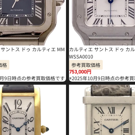
サントス ドゥ カルティエ MM
カルティエ サントス ドゥ カル
WSSA0010
価格
参考買取価格
753,000
円
10月9日時点の参考買取価格です
※2025年10月9日時点の参考