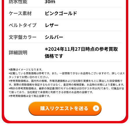
防水性能
30ｍ
ケース素材
ピンクゴールド
ベルトタイプ
レザー
文字盤カラー
シルバー
※2024年11月27日時点の参考買取
詳細説明
価格です
※画像はイメージとなります。
※記載している買取価格は参考です。また、一部買取できないお品物もございますので、詳しくはス
タッフまでお問い合わせください。
※参考買取価格は、国内外の相場、市場流通価格および当社取引実績をもとに算出した目安価格で
す。実際の買取価格を保証するものではなく、査定時の相場変動、お品物の状態により変動します。
※時計の参考買取価格は、最新の保証書(現行モデルの場合は日付が３か月以内)であり、付属品が全
て揃っており、当社規定で未使用と判断できる状態のお品物の金額です。
※参考買取価格は全て税込金額です。