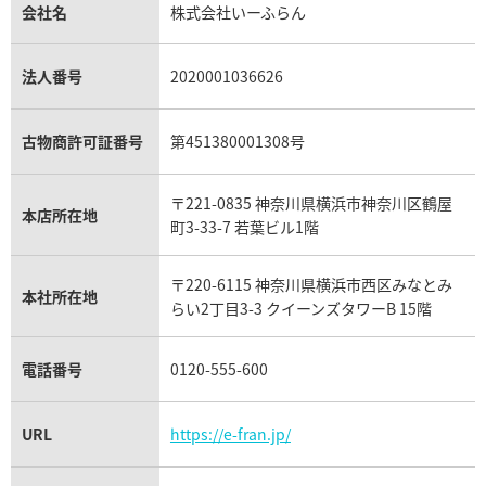
1月27日時点の参考買取価格です
※2025年4月9日時点の参考買
貴金属買取
タンザナイト買取
パテック フィリップノーチラス買取
シャネル マトラッセ買取
ショーメ買取
会社名
株式会社いーふらん
プラチナ買取
アメジスト買取
オーデマ ピゲ買取
シャネル買取の参考価格一覧
ショパール買取
銀・シルバー買取
パライバトルマリン買取
オーデマ ピゲ ロイヤルオーク買取
ディオール買取
タサキ買取
パラジウム買取
キャッツアイ買取
ヴァシュロン・コンスタンタン買取
セリーヌ買取
法人番号
2020001036626
ダミアーニ買取
アレキサンドライト買取
A.ランゲ&ゾーネ買取
フェンディ買取
ピアジェ買取
ガーネット買取
ブレゲ買取
グッチ買取
ブシュロン買取
アクアマリン買取
オメガ買取
プラダ買取
古物商許可証番号
第451380001308号
モーブッサン買取
ウブロ買取
ミキモト買取
IWC買取
グラフ買取
〒221-0835 神奈川県横浜市神奈川区鶴屋
カルティエ買取
本店所在地
フランク ミュラー買取
町3-33-7 若葉ビル1階
リシャール・ミル買取
タグ・ホイヤー買取
〒220-6115 神奈川県横浜市西区みなとみ
パネライ買取
本社所在地
らい2丁目3-3 クイーンズタワーB 15階
チューダー（チュードル）買取
電話番号
0120-555-600
URL
https://e-fran.jp/