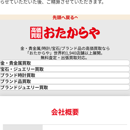
らせていただいた後、ご精算させていただきます。
438,000
円
7月27日時点の参考買取価格です
※2023年9月27日時点の参考
先頭へ戻る
金・貴金属/時計/宝石/ブランド品の高価買取なら
「おたからや」世界約1,940店舗以上展開。
無料査定・出張買取対応。
金・貴金属買取
金買取
宝石・ジュエリー買取
金の相場価格情報
宝石・ジュエリー買取
ブランド時計買取
金の参考買取価格一覧
ダイヤモンド買取
時計買取
ブランド品買取
インゴット買取
ダイヤモンド・宝石の参考価格一覧
ロレックス買取
ブランド買取
ブランドジュエリー買取
インゴットの相場価格情報
リング・結婚指輪買取
ロレックス デイトナ買取
ルイ・ヴィトン買取
カルティエ買取
24金買取
エメラルド買取
ロレックス サブマリーナー買取
ルイ・ヴィトン買取の参考価格一覧
ティファニー買取
24金の相場価格情報
サファイア買取
ロレックス GMTマスター買取
パンテール LM デイト
カルティエ パンテール リュバン
エルメス買取
ブルガリ買取
18金買取
ルビー買取
ロレックス エクスプローラー買取
会社概要
エルメス バーキン買取
ヴァンクリーフ＆アーペル買取
W61001T9
18金の相場価格情報
ヒスイ買取
ロレックス デイトジャスト買取
エルメス ケリー買取
ハリーウィンストン買取
価格
参考買取価格
金のアクセサリー買取
オパール買取
ロレックス 買取の参考価格一覧
エルメス買取の参考価格一覧
クロムハーツ買取
金貨買取
190,000
円
トパーズ買取
パテック フィリップ買取
シャネル買取
フレッド買取