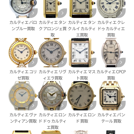
パンテール SM 2ロウ
カルティエ パンテール ウォッチ
WSPN0011
参考買取価格
カルティエ バロ
カルティエ タン
カルティエ タン
カルティエ クレ
価格
710,000
円
ンブルー買取
ク アロンジェ買
ク ルイ カルティ
ドゥ カルティエ
※2025年10月27日時点の参
取
エ買取
買取
年5月9日時点の参考買取価格です
す
カルティエ コリ
カルティエ リヴ
カルティエ マス
カルティエ CPCP
ゼ買取
ィエラ買取
ト買取
買取
カルティエ ヴァ
カルティエ ロン
カルティエ ロン
カルティエ パン
ンティアン買取
ド ドゥ カルティ
ド 買取
テール 買取
エ買取