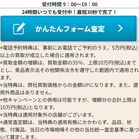
受付時間 9：00〜19：00
24時間いつでも受付中！最短30秒で完了！
サントス WGSA0011
カルティエ パンテール ドゥ 
W2PN0018
価格
参考買取価格
円
1,360,000
円
11月9日時点の参考買取価格です
※2026年2月時点の参考買取
※電話予約特典は、事前にお電話でご予約のうえ、5万円(税込)
以上の買取が成立した場合に適用されます。
※買取金額の増額は、買取金額の35％、上限10万円(税込)まで
とし、景品表示法その他関係法令を遵守した範囲内で適用され
ます。
※当特典は、弊社買取価格からの金額UPになります。また、適
用外商品はありません。
※他キャンペーンとの併用は可能ですが、増額分の合計上限は
10万円(税込)となります。
※当特典は適用対象外の店舗がございます。
※通常査定額は、当特典の適用有無にかかわらず、品目、状
態、付属品、当日の市場相場その他の当社統一査定基準に基づ
いて算定します。