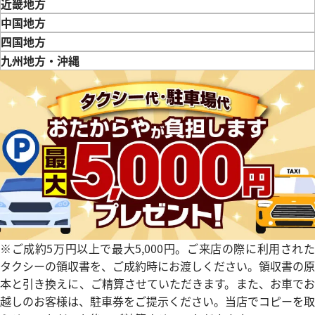
新潟県
富山県
石川県
山梨県
長野県
岐阜県
静岡県
愛知県
近畿地方
457,000
円
三重県
滋賀県
京都府
大阪府
兵庫県
奈良県
和歌山県
中国地方
4月27日時点の参考買取価格です
※2026年3月27日時点の参考
鳥取県
島根県
岡山県
広島県
山口県
四国地方
徳島県
香川県
愛媛県
九州地方・沖縄
福岡県
佐賀県
長崎県
熊本県
大分県
宮崎県
鹿児島県
※ご成約5万円以上で最大5,000円。ご来店の際に利用された
 パンテール ウォッチ SM
カルティエ カリブル ドゥ カル
タクシーの領収書を、ご成約時にお渡しください。領収書の原
0
W7100015
本と引き換えに、ご精算させていただきます。また、お車でお
越しのお客様は、駐車券をご提示ください。当店でコピーを取
価格
参考買取価格