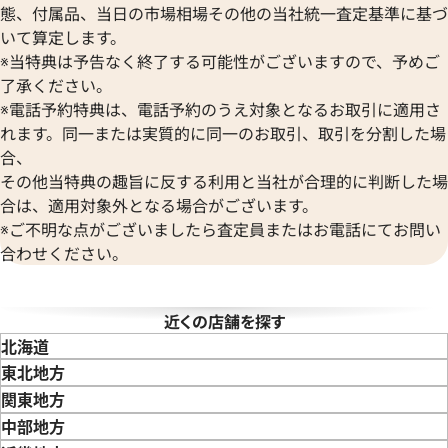
態、付属品、当日の市場相場その他の当社統一査定基準に基づ
ボール ウォッチ
価格
参考買取価格
ヴァンクリーフ＆アーペル
いて算定します。
540,000
円
Versace
※当特典は予告なく終了する可能性がございますので、予めご
3月27日時点の参考買取価格です
※2025年6月9日時点の参考買
ヴェルサーチ
了承ください。
Wempe
※電話予約特典は、電話予約のうえ対象となるお取引に適用さ
ヴェンペ
れます。同一または実質的に同一のお取引、取引を分割した場
合、
その他当特典の趣旨に反する利用と当社が合理的に判断した場
合は、適用対象外となる場合がございます。
※ご不明な点がございましたら査定員またはお電話にてお問い
合わせください。
近くの店舗を探す
北海道
東北地方
 カリブル ドゥ カルティエ
カルティエ バロン ブルー ドゥ
青森県
岩手県
宮城県
秋田県
山形県
福島県
関東地方
エ W69012Z4
東京都
神奈川県
埼玉県
千葉県
茨城県
栃木県
群馬県
中部地方
価格
参考買取価格