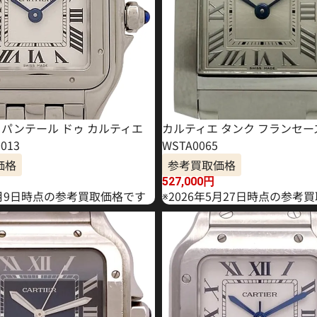
 パンテール ドゥ カルティエ
カルティエ タンク フランセーズ
013
WSTA0065
価格
参考買取価格
527,000
円
年6月9日時点の参考買取価格です
※2026年5月27日時点の参考