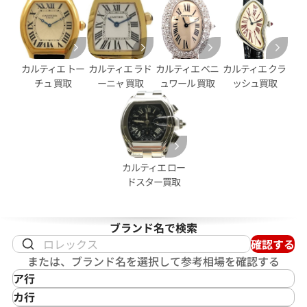
パンテール MM 2ロウ
カルティエ カリブル ドゥ カル
ロノグラフ W7100061
価格
参考買取価格
630,000
円
カルティエ トー
カルティエ ラド
カルティエ ベニ
カルティエ クラ
4月27日時点の参考買取価格です
※2026年4月9日時点の参考買
チュ 買取
ーニャ 買取
ュワール 買取
ッシュ買取
カルティエ ロー
ドスター買取
ブランド名で検索
確認する
または、ブランド名を選択して参考相場を確認する
ア行
IKEPOD
カ行