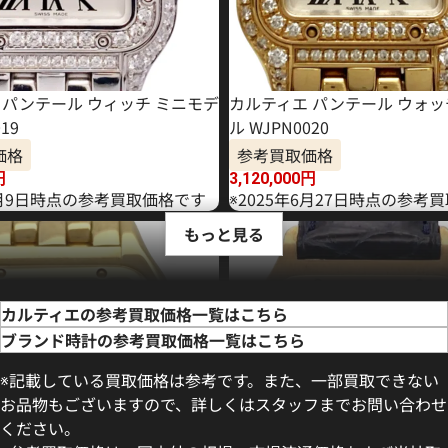
 パンテール ウィッチ ミニモデ
カルティエ パンテール ウォッ
19
ル WJPN0020
価格
参考買取価格
円
3,120,000
円
年4月9日時点の参考買取価格です
※2025年6月27日時点の参考
もっと見る
カルティエの参考買取価格一覧はこちら
ブランド時計の参考買取価格一覧はこちら
※記載している買取価格は参考です。また、一部買取できない
お品物もございますので、詳しくはスタッフまでお問い合わせ
ください。