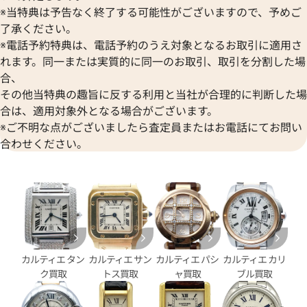
※当特典は予告なく終了する可能性がございますので、予めご
パンテール ウォッチ SM ベゼ
カルティエ カリブル ドゥ カル
了承ください。
PN0007
ロノグラフ W7100042
※電話予約特典は、電話予約のうえ対象となるお取引に適用さ
価格
参考買取価格
れます。同一または実質的に同一のお取引、取引を分割した場
円
800,000
円
合、
6月27日時点の参考買取価格です
※2025年2月9日時点の参考買
その他当特典の趣旨に反する利用と当社が合理的に判断した場
合は、適用対象外となる場合がございます。
※ご不明な点がございましたら査定員またはお電話にてお問い
合わせください。
カルティエ タン
カルティエ サン
カルティエ パシ
カルティエ カリ
ク買取
トス買取
ャ買取
ブル買取