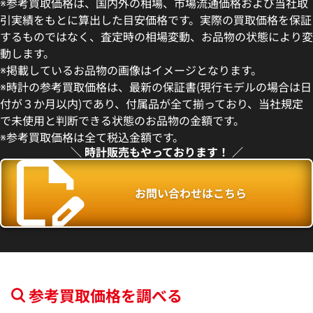
※参考買取価格は、国内外の相場、市場流通価格および当社取
引実績をもとに算出した目安価格です。実際の買取価格を保証
するものではなく、査定時の相場変動、お品物の状態により変
動します。
 パンテール ウォッチ ミニモデ
カルティエ サントス デュモン 1
※掲載しているお品物の画像はイメージとなります。
036
※時計の参考買取価格は、最新の保証書(現行モデルの場合は日
価格
参考買取価格
付が３か月以内)であり、付属品が全て揃っており、当社規定
円
2,209,000
円
で未使用と判断できる状態のお品物の金額です。
11月9日時点の参考買取価格です
※2025年7月9日時点の参考買
※参考買取価格は全て税込金額です。
＼ 時計販売もやっております！ ／
お問い合わせはこちら
参考買取価格を調べる