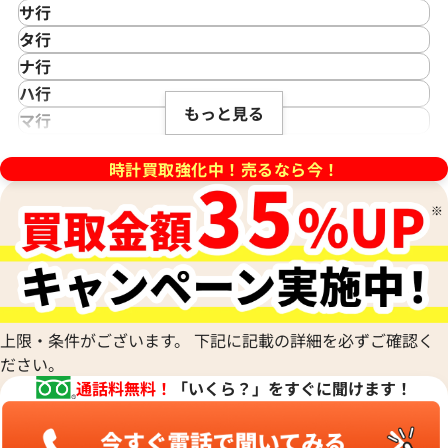
 パンテール ウォッチ MM
カルティエ カリブル ドゥ カ
アイクポッド
CASIO
サ行
7
W7100045
IWC
カシオ
Saint Laurent
タ行
価格
参考買取価格
アイダブリューシー
Cartier
サンローラン
TAG Heuer
ナ行
Azimuth
620,000
円
カルティエ
Shellman
タグ・ホイヤー
NOMOS Glashütte
ハ行
11月9日時点の参考買取価格です
※2026年5月9日時点の参考買
アジムース
Gaga Milano
シェルマン
Daniel Roth
もっと見る
ノモス グラスヒュッテ
Hamilton
マ行
ANONIMO
ガガミラノ
CITIZEN
ダニエル・ロート
ハミルトン
MIDO
ラ行
アノーニモ
Quinting
シチズン
TUDOR
Harry Winston
ミドー
時計買取強化中！売るなら今！
RALPH LAUREN
Alain Silberstein
クインティング
CHANEL
チューダー(チュードル)
ハリー・ウィンストン
MAURICE LACROIX
ラルフ ローレン
アラン・シルベスタイン
Cuervo y Sobrinos
シャネル
Tiffany & Co.
Patek Philippe
モーリス・ラクロア
Richard Mille
Armand Nicolet
クエルボ・イ・ソブリノス
Chopard
ティファニー
パテック フィリップ
リシャール・ミル
アルマン・ニコレ
CVSTOS
ショパール
Dior
Panerai
Louis Vuitton
WALTHAM
クストス
CHAUMET
ディオール
パネライ
ルイ・ヴィトン
ウォルサム
Chronoswiss
ショーメ
Parmigiani Fleurier
Luminox
HUBLOT
クロノスイス
Jacob & Co.
パルミジャーニ・フルリエ
ルミノックス
上限・条件がございます。 下記に記載の詳細を必ずご確認く
ウブロ
GUCCI
ジェイコブ
Piaget
Ressence
ださい。
ETERNA
グッチ
Gerald Genta
ピアジェ
レッセンス
通話料無料！
「いくら？」をすぐに聞けます！
エテルナ
Graham
ジェラルド・ジェンタ
PIERRE KUNZ
ROGER DUBUIS
EDOX
グラハム
Jaeger-LeCoultre
ピエール・クンツ
 パンテール ウォッチ ミニモデ
カルティエ パンテール MM W25
ロジェ・デュブイ
エドックス
Grand Seiko
ジャガー・ルクルト