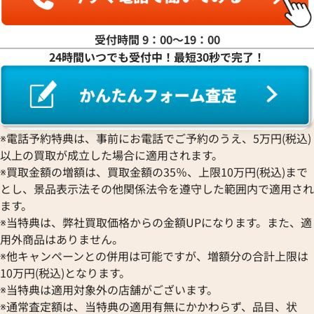
FRANCK MULLER
019
ROLEX
EBERHARD
グランドセイコー
Jaquet Droz
フランク ミュラー
価格
参考買取価格
ロレックス
エベラール
CORUM
ジャケ・ドロー
BOUCHERON
受付時間 9：00〜19：00
LONGINES
EBEL
540,000
円
コルム
Girard-Perregaux
ブシュロン
2月27日時点の参考買取価格です
※2026年4月27日時点の参考
24時間いつでも受付中！最短30秒で完了！
ロンジン
エベル
Concord
ジラール・ペルゴ
BREITLING
EPOS
コンコルド
Sinn
ブライトリング
エポス
ジン
Blancpain
Hermes
STOWA
ブランパン
エルメス
ストーヴァ
BVLGARI
※電話予約特典は、事前にお電話でご予約のうえ、5万円(税込)
OMEGA
SEIKO
以上の買取が成立した場合に適用されます。
ブルガリ
オメガ
セイコー
Breguet
※買取金額の増額は、買取金額の35％、上限10万円(税込)まで
ORIENT
CENTURY
とし、景品表示法その他関係法令を遵守した範囲内で適用され
ブレゲ
オリエント
センチュリー
BULOVA
ます。
ORIS
ZENITH
※当特典は、弊社買取価格からの金額UPになります。また、適
ブローバ
オリス
ゼニス
Bell & Ross
用外商品はありません。
Audemars Piguet
※他キャンペーンとの併用は可能ですが、増額分の合計上限は
ベル＆ロス
オーデマ ピゲ
BAUME＆MERCIER
10万円(税込)となります。
Vacheron Constantin
※当特典は適用対象外の店舗がございます。
パンテール SM W25033P5
カルティエ パンテール ウォッチ
ボーム＆メルシエ
ヴァシュロン・コンスタンタン
BALL Watch
※通常査定額は、当特典の適用有無にかかわらず、品目、状
WSPN0006
Van Cleef & Arpels