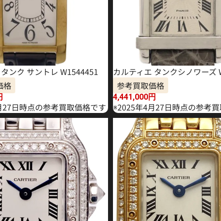
タンク サントレ W1544451
カルティエ タンクシノワーズ W1
価格
参考買取価格
円
4,441,000
円
1月27日時点の参考買取価格です
※2025年4月27日時点の参考