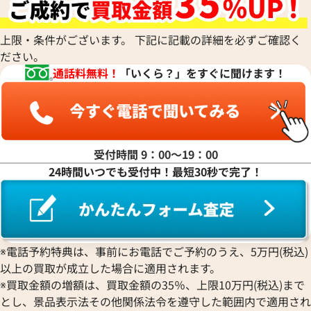
ショパール
Dior
価格
135,000
円
Panerai
Louis Vuitton
WALTHAM
クストス
CHAUMET
※2024年10月27日時点の参
ディオール
パネライ
ルイ・ヴィトン
ウォルサム
Chronoswiss
8月27日時点の参考買取価格です
す
ショーメ
Parmigiani Fleurier
上限・条件がございます。 下記に記載の詳細を必ずご確認く
Luminox
HUBLOT
クロノスイス
Jacob & Co.
ださい。
パルミジャーニ・フルリエ
ルミノックス
ウブロ
GUCCI
ジェイコブ
Piaget
通話料無料！
「いくら？」をすぐに聞けます！
Ressence
ETERNA
グッチ
Gerald Genta
ピアジェ
レッセンス
エテルナ
Graham
ジェラルド・ジェンタ
PIERRE KUNZ
ROGER DUBUIS
EDOX
グラハム
Jaeger-LeCoultre
ピエール・クンツ
ロジェ・デュブイ
エドックス
Grand Seiko
ジャガー・ルクルト
FRANCK MULLER
ROLEX
EBERHARD
グランドセイコー
Jaquet Droz
受付時間 9：00〜19：00
フランク ミュラー
ロレックス
エベラール
CORUM
ジャケ・ドロー
24時間いつでも受付中！最短30秒で完了！
BOUCHERON
LONGINES
EBEL
コルム
Girard-Perregaux
ブシュロン
ロンジン
エベル
Concord
ジラール・ペルゴ
BREITLING
EPOS
コンコルド
Sinn
ブライトリング
エポス
ジン
Blancpain
Hermes
STOWA
※電話予約特典は、事前にお電話でご予約のうえ、5万円(税込)
ブランパン
エルメス
ショーマ AA35S
ブルガリ アショーマ AA44S
ストーヴァ
以上の買取が成立した場合に適用されます。
BVLGARI
OMEGA
SEIKO
※買取金額の増額は、買取金額の35％、上限10万円(税込)まで
価格
参考買取価格
ブルガリ
オメガ
セイコー
とし、景品表示法その他関係法令を遵守した範囲内で適用され
125,000
円
Breguet