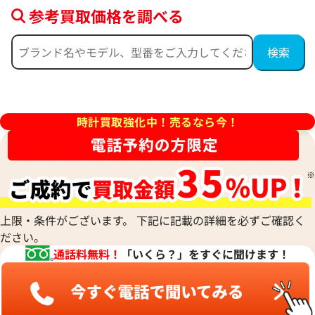
参考買取価格を調べる
チェア LU33S
ブルガリ レッタンゴロ RT45G
価格
参考買取価格
493,000
円
時計買取強化中！売るなら今！
4月27日時点の参考買取価格です
※2024年11月9日時点の参考
上限・条件がございます。 下記に記載の詳細を必ずご確認く
ださい。
通話料無料！
「いくら？」をすぐに聞けます！