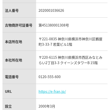
アメジスト買取
オーデマ ピゲ買取
シャネル買取の参考価格一覧
ショパール買取
銀・シルバー買取
パライバトルマリン買取
オーデマ ピゲ ロイヤルオーク買取
ディオール買取
タサキ買取
パラジウム買取
キャッツアイ買取
ヴァシュロン・コンスタンタン買取
セリーヌ買取
法人番号
2020001036626
ダミアーニ買取
アレキサンドライト買取
A.ランゲ&ゾーネ買取
フェンディ買取
ピアジェ買取
ガーネット買取
ブレゲ買取
グッチ買取
ブシュロン買取
アクアマリン買取
オメガ買取
プラダ買取
古物商許可証番号
第451380001308号
モーブッサン買取
ウブロ買取
ミキモト買取
IWC買取
グラフ買取
〒221-0835 神奈川県横浜市神奈川区鶴屋
カルティエ買取
本店所在地
フランク ミュラー買取
町3-33-7 若葉ビル1階
リシャール・ミル買取
タグ・ホイヤー買取
〒220-6115 神奈川県横浜市西区みなとみ
パネライ買取
本社所在地
らい2丁目3-3 クイーンズタワーB 15階
チューダー（チュードル）買取
電話番号
0120-555-600
URL
https://e-fran.jp/
設立
2000年3月