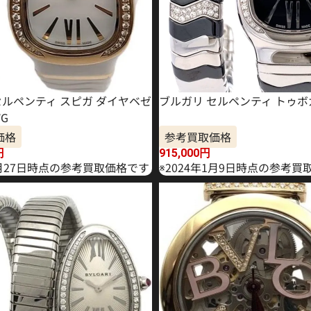
セルペンティ スピガ ダイヤベゼ
ブルガリ セルペンティ トゥボガ
WG
価格
参考買取価格
円
915,000
円
9月27日時点の参考買取価格です
※2024年1月9日時点の参考買