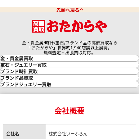
先頭へ戻る
金・貴金属/時計/宝石/ブランド品の高価買取なら
「おたからや」世界約1,940店舗以上展開。
無料査定・出張買取対応。
金・貴金属買取
金買取
宝石・ジュエリー買取
金の相場価格情報
宝石・ジュエリー買取
ブランド時計買取
ッタンゴロ RT39S
ブルガリ レッタンゴロ RTC 49
金の参考買取価格一覧
ダイヤモンド買取
時計買取
ブランド品買取
価格
インゴット買取
ダイヤモンド・宝石の参考価格一覧
ロレックス買取
ブランド買取
ブランドジュエリー買取
インゴットの相場価格情報
リング・結婚指輪買取
ロレックス デイトナ買取
参考買取価格
ルイ・ヴィトン買取
カルティエ買取
24金買取
エメラルド買取
ロレックス サブマリーナー買取
11月27日時点の参考買取価格で
ルイ・ヴィトン買取の参考価格一覧
ティファニー買取
59,000
円
24金の相場価格情報
サファイア買取
ロレックス GMTマスター買取
エルメス買取
ブルガリ買取
※2025年1月27日時点の参考
18金買取
ルビー買取
ロレックス エクスプローラー買取
会社概要
エルメス バーキン買取
ヴァンクリーフ＆アーペル買取
18金の相場価格情報
ヒスイ買取
ロレックス デイトジャスト買取
エルメス ケリー買取
ハリーウィンストン買取
金のアクセサリー買取
オパール買取
ロレックス 買取の参考価格一覧
エルメス買取の参考価格一覧
クロムハーツ買取
金貨買取
トパーズ買取
パテック フィリップ買取
シャネル買取
フレッド買取
貴金属買取
タンザナイト買取
パテック フィリップノーチラス買取
シャネル マトラッセ買取
ショーメ買取
会社名
株式会社いーふらん
プラチナ買取