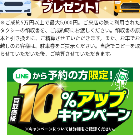
※ご成約5万円以上で最大5,000円。ご来店の際に利用された
タクシーの領収書を、ご成約時にお渡しください。領収書の原
本と引き換えに、ご精算させていただきます。また、お車でお
越しのお客様は、駐車券をご提示ください。当店でコピーを取
らせていただいた後、ご精算させていただきます。
ッタンゴロ RTC49S
ブルガリ レッタンゴロ RTC49
価格
参考買取価格
68,000
円
1月27日時点の参考買取価格です
※2024年9月27日時点の参考