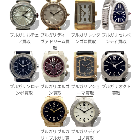
ショーマ AA48SCH
ブルガリ アショーマ デイト AA
価格
参考買取価格
204,000
円
5月27日時点の参考買取価格です
※2024年1月27日時点の参考
ブルガリ ルチェ
ブルガリ ディー
ブルガリ レッタ
ブルガリ セルペ
ア買取
ヴァ ドリーム買
ンゴロ買取
ンティ 買取
取
ブルガリ ソロテ
ブルガリ エルゴ
ブルガリ アショ
ブルガリ オクト
ンポ 買取
ン 買取
ーマ 買取
買取
ショーマ AA48SCH
ブルガリ ルチェア LU33S
ブルガリ ブルガ
ブルガリ ディア
リ・ブルガリ買
ゴノ買取
価格