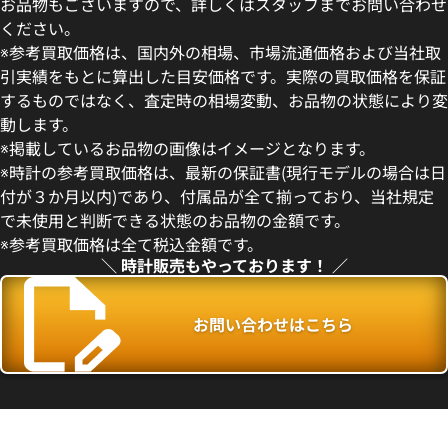
お品物もございますので、詳しくはスタッフまでお問い合わせ
ください。
※参考買取価格は、国内外の相場、市場流通価格および当社取
引実績をもとに算出した目安価格です。実際の買取価格を保証
するものではなく、査定時の相場変動、お品物の状態により変
動します。
ルペンティ SP35S
ブルガリ ディーヴァドリーム
※掲載しているお品物の画像はイメージとなります。
DVP30WGDL
※時計の参考買取価格は、最新の保証書(現行モデルの場合は日
価格
参考買取価格
付が３か月以内)であり、付属品が全て揃っており、当社規定
683,000
円
で未使用と判断できる状態のお品物の金額です。
年2月9日時点の参考買取価格です
※2024年8月27日時点の参考
※参考買取価格は全て税込金額です。
＼ 時計販売もやっております！ ／
お問い合わせはこちら