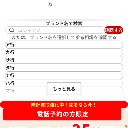
取
参考買取価格
10月27日時点の参考買取価格で
189,000
円
※2024年3月9日時点の参考買
ブランド名で検索
確認する
または、ブランド名を選択して参考相場を確認する
ア行
IKEPOD
カ行
アイクポッド
CASIO
サ行
IWC
カシオ
Saint Laurent
タ行
アイダブリューシー
Cartier
サンローラン
TAG Heuer
ナ行
Azimuth
カルティエ
Shellman
タグ・ホイヤー
NOMOS Glashütte
ハ行
アジムース
Gaga Milano
シェルマン
Daniel Roth
もっと見る
ノモス グラスヒュッテ
Hamilton
マ行
ANONIMO
ガガミラノ
CITIZEN
ダニエル・ロート
ハミルトン
MIDO
ラ行
アノーニモ
Quinting
シチズン
TUDOR
Harry Winston
ミドー
時計買取強化中！売るなら今！
RALPH LAUREN
Alain Silberstein
クインティング
CHANEL
チューダー(チュードル)
ハリー・ウィンストン
MAURICE LACROIX
ラルフ ローレン
アラン・シルベスタイン
Cuervo y Sobrinos
ョーマ AA.48.S
ブルガリ アショーマ AA44SC
シャネル
Tiffany & Co.
Patek Philippe
モーリス・ラクロア
Richard Mille
Armand Nicolet
クエルボ・イ・ソブリノス
Chopard
ティファニー
参考買取価格
パテック フィリップ
リシャール・ミル
アルマン・ニコレ
CVSTOS