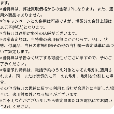
ORIENT
9月27日時点の参考買取価格です
※2025年2月9日時点の参考買
CENTURY
ます。
ブレゲ
オリエント
センチュリー
※当特典は、弊社買取価格からの金額UPになります。また、適
BULOVA
ORIS
ZENITH
用外商品はありません。
ブローバ
オリス
ゼニス
※他キャンペーンとの併用は可能ですが、増額分の合計上限は
Bell & Ross
Audemars Piguet
10万円(税込)となります。
ベル＆ロス
オーデマ ピゲ
※当特典は適用対象外の店舗がございます。
BAUME＆MERCIER
Vacheron Constantin
※通常査定額は、当特典の適用有無にかかわらず、品目、状
ボーム＆メルシエ
ヴァシュロン・コンスタンタン
態、付属品、当日の市場相場その他の当社統一査定基準に基づ
BALL Watch
Van Cleef & Arpels
いて算定します。
ボール ウォッチ
ヴァンクリーフ＆アーペル
※当特典は予告なく終了する可能性がございますので、予めご
Versace
了承ください。
ヴェルサーチ
※電話予約特典は、電話予約のうえ対象となるお取引に適用さ
Wempe
れます。同一または実質的に同一のお取引、取引を分割した場
ヴェンペ
合、
ルゴン EG35SCH
ブルガリ エルゴン EG40SCH
その他当特典の趣旨に反する利用と当社が合理的に判断した場
価格
参考買取価格
合は、適用対象外となる場合がございます。
※ご不明な点がございましたら査定員またはお電話にてお問い
87,000
円
年3月9日時点の参考買取価格です
※2024年3月9日時点の参考買
合わせください。