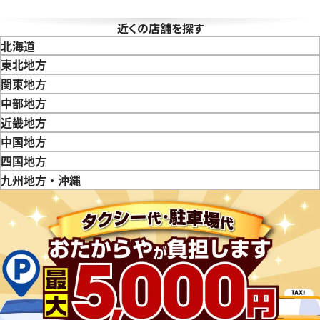
近くの店舗を探す
北海道
東北地方
青森県
岩手県
宮城県
秋田県
山形県
福島県
関東地方
東京都
神奈川県
埼玉県
千葉県
茨城県
栃木県
群馬県
中部地方
新潟県
富山県
石川県
山梨県
長野県
岐阜県
静岡県
愛知県
近畿地方
三重県
滋賀県
京都府
大阪府
兵庫県
奈良県
和歌山県
中国地方
鳥取県
島根県
岡山県
広島県
山口県
四国地方
徳島県
香川県
愛媛県
九州地方・沖縄
福岡県
佐賀県
長崎県
熊本県
大分県
宮崎県
鹿児島県
ロテンポ ST35S
ブルガリ エルゴン EG40SCH
参考買取価格
価格
79,000
円
※2024年10月27日時点の参
年1月9日時点の参考買取価格です
す