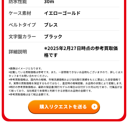
防水性能
30m
ケース素材
イエローゴールド
ベルトタイプ
ブレス
文字盤カラー
ブラック
※2025年2月27日時点の参考買取価
詳細説明
格です
※画像はイメージとなります。
※記載している買取価格は参考です。また、一部買取できないお品物もございますので、詳しくはス
タッフまでお問い合わせください。
※参考買取価格は、国内外の相場、市場流通価格および当社取引実績をもとに算出した目安価格で
す。実際の買取価格を保証するものではなく、査定時の相場変動、お品物の状態により変動します。
※時計の参考買取価格は、最新の保証書(現行モデルの場合は日付が３か月以内)であり、付属品が全
て揃っており、当社規定で未使用と判断できる状態のお品物の金額です。
※参考買取価格は全て税込金額です。