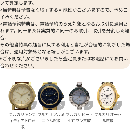
いて算定します。
※当特典は予告なく終了する可能性がございますので、予めご
チェア LUP28SG
ブルガリ ルチェア LU33WSSD
了承ください。
※電話予約特典は、電話予約のうえ対象となるお取引に適用さ
価格
参考買取価格
れます。同一または実質的に同一のお取引、取引を分割した場
227,000
円
1月27日時点の参考買取価格です
※2025年1月9日時点の参考買
合、
その他当特典の趣旨に反する利用と当社が合理的に判断した場
合は、適用対象外となる場合がございます。
※ご不明な点がございましたら査定員またはお電話にてお問い
合わせください。
ブルガリ アンフ
ブルガリ アルミ
ブルガリ ビー・
ブルガリ オーバ
ィティアトロ買
ニウム買取
ゼロワン買取
ル買取
取