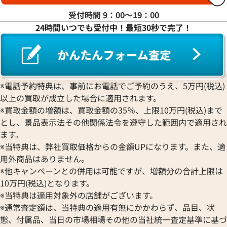
受付時間 9：00〜19：00
24時間いつでも受付中！最短30秒で完了！
チェア LUP36SG
ブルガリ レッタンゴロ RT45G
価格
参考買取価格
11月27日時点の参考買取価格で
306,000
円
※2024年2月27日時点の参考
※電話予約特典は、事前にお電話でご予約のうえ、5万円(税込)
以上の買取が成立した場合に適用されます。
※買取金額の増額は、買取金額の35％、上限10万円(税込)まで
とし、景品表示法その他関係法令を遵守した範囲内で適用され
ます。
※当特典は、弊社買取価格からの金額UPになります。また、適
用外商品はありません。
※他キャンペーンとの併用は可能ですが、増額分の合計上限は
10万円(税込)となります。
※当特典は適用対象外の店舗がございます。
※通常査定額は、当特典の適用有無にかかわらず、品目、状
態、付属品、当日の市場相場その他の当社統一査定基準に基づ