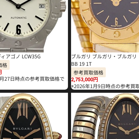
ィアゴノ LCW35G
ブルガリ ブルガリ・ブルガリ
BB 19 1T
価格
参考買取価格
円
10月27日時点の参考買取価格で
2,753,000
円
※2026年1月9日時点の参考買