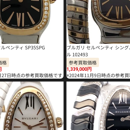
ルペンティ SP35SPG
ブルガリ セルペンティ シン
ル 102493
価格
参考買取価格
円
1,339,000
円
7月27日時点の参考買取価格です
※2024年11月9日時点の参考