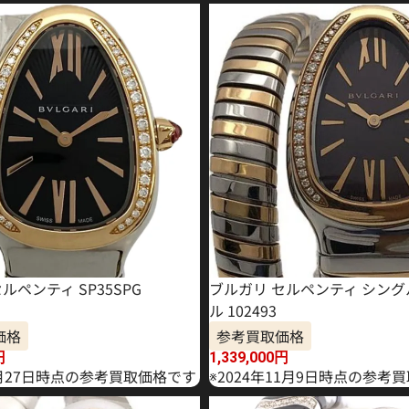
ルペンティ SP35SPG
ブルガリ セルペンティ シン
ル 102493
価格
参考買取価格
円
1,339,000
円
7月27日時点の参考買取価格です
※2024年11月9日時点の参考