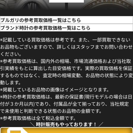
ブルガリの参考買取価格一覧はこちら
ブランド時計の参考買取価格一覧はこちら
※記載している買取価格は参考です。また、一部買取できない
お品物もございますので、詳しくはスタッフまでお問い合わせ
ください。
※参考買取価格は、国内外の相場、市場流通価格および当社取
引実績をもとに算出した目安価格です。実際の買取価格を保証
するものではなく、査定時の相場変動、お品物の状態により変
動します。
ルペンティ SP35S
ブルガリ ディーヴァドリーム
※掲載しているお品物の画像はイメージとなります。
DVP30WGDL
※時計の参考買取価格は、最新の保証書(現行モデルの場合は日
価格
参考買取価格
付が３か月以内)であり、付属品が全て揃っており、当社規定
683,000
円
で未使用と判断できる状態のお品物の金額です。
年2月9日時点の参考買取価格です
※2024年8月27日時点の参考
※参考買取価格は全て税込金額です。
＼ 時計販売もやっております！ ／