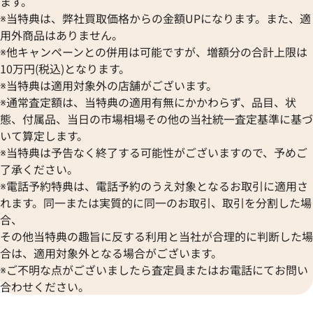
ます。
※当特典は、弊社買取価格からの金額UPになります。また、適
用外商品はありません。
※他キャンペーンとの併用は可能ですが、増額分の合計上限は
10万円(税込)となります。
※当特典は適用対象外の店舗がございます。
※通常査定額は、当特典の適用有無にかかわらず、品目、状
態、付属品、当日の市場相場その他の当社統一査定基準に基づ
いて算定します。
チェア LUP28SG
ブルガリ ルチェア LU33WSSD
※当特典は予告なく終了する可能性がございますので、予めご
価格
参考買取価格
了承ください。
227,000
円
※電話予約特典は、電話予約のうえ対象となるお取引に適用さ
1月27日時点の参考買取価格です
※2025年1月9日時点の参考買
れます。同一または実質的に同一のお取引、取引を分割した場
合、
その他当特典の趣旨に反する利用と当社が合理的に判断した場
合は、適用対象外となる場合がございます。
※ご不明な点がございましたら査定員またはお電話にてお問い
合わせください。