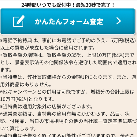
Girard-Perregaux
ブシュロン
24時間いつでも受付中！最短30秒で完了！
ロンジン
エベル
Concord
ジラール・ペルゴ
BREITLING
EPOS
コンコルド
Sinn
ブライトリング
エポス
ジン
Blancpain
ショーマ AA35S
ブルガリ アショーマ AA44S
Hermes
STOWA
ブランパン
価格
参考買取価格
エルメス
ストーヴァ
BVLGARI
※電話予約特典は、事前にお電話でご予約のうえ、5万円(税込)
OMEGA
125,000
円
SEIKO
以上の買取が成立した場合に適用されます。
ブルガリ
9月27日時点の参考買取価格です
※2025年2月9日時点の参考買
オメガ
セイコー
Breguet
※買取金額の増額は、買取金額の35％、上限10万円(税込)まで
ORIENT
CENTURY
とし、景品表示法その他関係法令を遵守した範囲内で適用され
ブレゲ
オリエント
センチュリー
BULOVA
ます。
ORIS
ZENITH
※当特典は、弊社買取価格からの金額UPになります。また、適
ブローバ
オリス
ゼニス
Bell & Ross
用外商品はありません。
Audemars Piguet
※他キャンペーンとの併用は可能ですが、増額分の合計上限は
ベル＆ロス
オーデマ ピゲ
BAUME＆MERCIER
10万円(税込)となります。
Vacheron Constantin
※当特典は適用対象外の店舗がございます。
ボーム＆メルシエ
ヴァシュロン・コンスタンタン
BALL Watch
※通常査定額は、当特典の適用有無にかかわらず、品目、状
Van Cleef & Arpels
態、付属品、当日の市場相場その他の当社統一査定基準に基づ
ボール ウォッチ
ヴァンクリーフ＆アーペル
いて算定します。
Versace
※当特典は予告なく終了する可能性がございますので、予めご