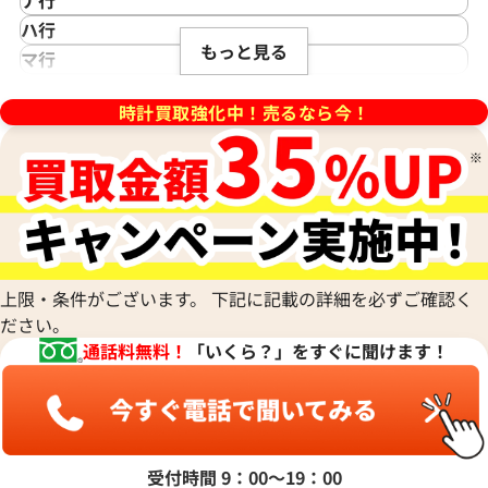
Azimuth
カルティエ
Shellman
タグ・ホイヤー
NOMOS Glashütte
ハ行
アジムース
Gaga Milano
シェルマン
Daniel Roth
もっと見る
ノモス グラスヒュッテ
Hamilton
マ行
ANONIMO
ガガミラノ
CITIZEN
ダニエル・ロート
ハミルトン
MIDO
ラ行
アノーニモ
Quinting
シチズン
TUDOR
Harry Winston
ミドー
時計買取強化中！売るなら今！
RALPH LAUREN
ョーマ AA.48.S
ブルガリ アショーマ AA44SC
Alain Silberstein
クインティング
CHANEL
チューダー(チュードル)
ハリー・ウィンストン
MAURICE LACROIX
ラルフ ローレン
アラン・シルベスタイン
Cuervo y Sobrinos
参考買取価格
シャネル
Tiffany & Co.
Patek Philippe
モーリス・ラクロア
Richard Mille
Armand Nicolet
価格
クエルボ・イ・ソブリノス
135,000
円
Chopard
ティファニー
パテック フィリップ
リシャール・ミル
※2024年10月27日時点の参
アルマン・ニコレ
CVSTOS
ショパール
Dior
Panerai
Louis Vuitton
8月27日時点の参考買取価格です
す
WALTHAM
クストス
CHAUMET
ディオール
パネライ
ルイ・ヴィトン
ウォルサム
Chronoswiss
ショーメ
Parmigiani Fleurier
Luminox
HUBLOT
クロノスイス
Jacob & Co.
パルミジャーニ・フルリエ
ルミノックス
上限・条件がございます。 下記に記載の詳細を必ずご確認く
ウブロ
GUCCI
ジェイコブ
Piaget
Ressence
ださい。
ETERNA
グッチ
Gerald Genta
ピアジェ
レッセンス
通話料無料！
「いくら？」をすぐに聞けます！
エテルナ
Graham
ジェラルド・ジェンタ
PIERRE KUNZ
ROGER DUBUIS
EDOX
グラハム
Jaeger-LeCoultre
ピエール・クンツ
ロジェ・デュブイ
エドックス
Grand Seiko
ジャガー・ルクルト
FRANCK MULLER
ROLEX
EBERHARD
グランドセイコー
Jaquet Droz
フランク ミュラー
ロレックス
エベラール
CORUM
ジャケ・ドロー
BOUCHERON
受付時間 9：00〜19：00
LONGINES
EBEL
コルム