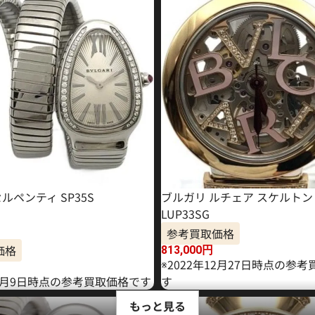
ルペンティ SP35S
ブルガリ ルチェア スケルトン
LUP33SG
参考買取価格
価格
813,000
円
※2022年12月27日時点の参
12月9日時点の参考買取価格です
す
もっと見る