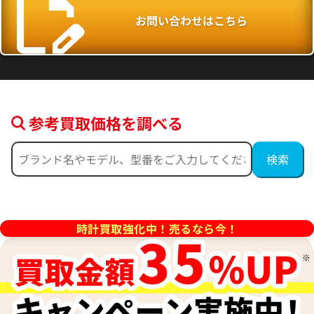
お問い合わせはこちら
参考買取価格を調べる
チェア LU33S
ブルガリ レッタンゴロ RT45G
価格
参考買取価格
493,000
円
時計買取強化中！売るなら今！
4月27日時点の参考買取価格です
※2024年11月9日時点の参考