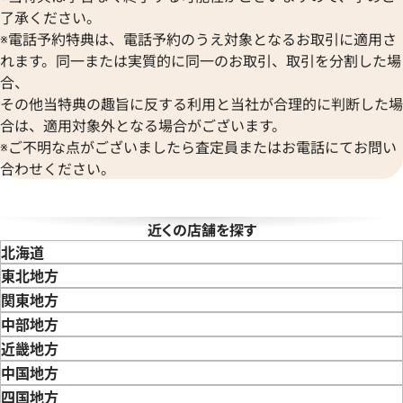
ヴェルサーチ
了承ください。
Wempe
※電話予約特典は、電話予約のうえ対象となるお取引に適用さ
ルゴン EG35SCH
ブルガリ エルゴン EG40SCH
ヴェンペ
れます。同一または実質的に同一のお取引、取引を分割した場
価格
参考買取価格
合、
87,000
円
その他当特典の趣旨に反する利用と当社が合理的に判断した場
年3月9日時点の参考買取価格です
※2024年3月9日時点の参考買
合は、適用対象外となる場合がございます。
※ご不明な点がございましたら査定員またはお電話にてお問い
合わせください。
近くの店舗を探す
北海道
東北地方
青森県
岩手県
宮城県
秋田県
山形県
福島県
関東地方
東京都
神奈川県
埼玉県
千葉県
茨城県
栃木県
群馬県
中部地方
新潟県
富山県
石川県
山梨県
長野県
岐阜県
静岡県
愛知県
近畿地方
三重県
滋賀県
京都府
大阪府
兵庫県
奈良県
和歌山県
中国地方
鳥取県
島根県
岡山県
広島県
山口県
四国地方