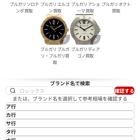
ブルガリ ソロテ
ブルガリ エルゴ
ブルガリ アショ
ブルガリ オクト
ンポ 買取
ン 買取
ーマ 買取
買取
ショーマ AA48SCH
ブルガリ ルチェア LU33S
価格
ブルガリ ブルガ
ブルガリ ディア
参考買取価格
リ・ブルガリ買
ゴノ買取
10月27日時点の参考買取価格で
取
189,000
円
※2024年3月9日時点の参考買
ブランド名で検索
確認する
または、ブランド名を選択して参考相場を確認する
ア行
IKEPOD
カ行
アイクポッド
CASIO
サ行
IWC
カシオ
Saint Laurent
タ行
アイダブリューシー
Cartier
サンローラン
TAG Heuer
ナ行