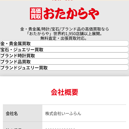
価格
参考買取価格
68,000
円
1月27日時点の参考買取価格です
※2024年9月27日時点の参考
金・貴金属/時計/宝石/ブランド品の高価買取なら
「おたからや」世界約1,950店舗以上展開。
無料査定・出張買取対応。
金・貴金属買取
金買取
宝石・ジュエリー買取
金の相場価格情報
宝石・ジュエリー買取
ブランド時計買取
金の参考買取価格一覧
ダイヤモンド買取
時計買取
ブランド品買取
インゴット買取
ダイヤモンド・宝石の参考価格一覧
ロレックス買取
ブランド買取
ブランドジュエリー買取
インゴットの相場価格情報
リング・結婚指輪買取
ロレックス デイトナ買取
ルイ・ヴィトン買取
カルティエ買取
24金買取
エメラルド買取
ロレックス サブマリーナー買取
ルイ・ヴィトン買取の参考価格一覧
ティファニー買取
24金の相場価格情報
サファイア買取
ロレックス GMTマスター買取
エルメス買取
ブルガリ買取
18金買取
ルビー買取
ロレックス エクスプローラー買取
会社概要
エルメス バーキン買取
ヴァンクリーフ＆アーペル買取
18金の相場価格情報
ヒスイ買取
ロレックス デイトジャスト買取
エルメス ケリー買取
ハリーウィンストン買取
金のアクセサリー買取
オパール買取
ロレックス 買取の参考価格一覧
エルメス買取の参考価格一覧
クロムハーツ買取
金貨買取
トパーズ買取
パテック フィリップ買取
シャネル買取
フレッド買取
貴金属買取
タンザナイト買取
ッタンゴロ RT39S
ブルガリ レッタンゴロ RTC 49
パテック フィリップノーチラス買取
シャネル マトラッセ買取
ショーメ買取
会社名
株式会社いーふらん
プラチナ買取
アメジスト買取
オーデマ ピゲ買取
シャネル買取の参考価格一覧
ショパール買取
価格
銀・シルバー買取
パライバトルマリン買取
オーデマ ピゲ ロイヤルオーク買取
ディオール買取
タサキ買取
参考買取価格