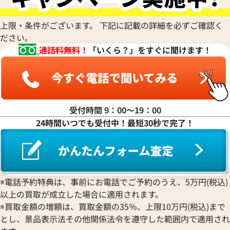
上限・条件がございます。 下記に記載の詳細を必ずご確認く
ださい。
通話料無料！
「いくら？」をすぐに聞けます！
受付時間 9：00〜19：00
チェア LUP36SG
ブルガリ レッタンゴロ RT45G
24時間いつでも受付中！最短30秒で完了！
価格
参考買取価格
11月27日時点の参考買取価格で
306,000
円
※2024年2月27日時点の参考
※電話予約特典は、事前にお電話でご予約のうえ、5万円(税込)
以上の買取が成立した場合に適用されます。
※買取金額の増額は、買取金額の35％、上限10万円(税込)まで
とし、景品表示法その他関係法令を遵守した範囲内で適用され