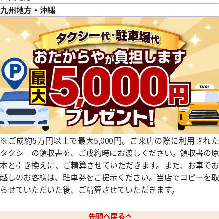
ロテンポ ST35S
ブルガリ エルゴン EG40SCH
徳島県
香川県
愛媛県
九州地方・沖縄
参考買取価格
福岡県
佐賀県
長崎県
熊本県
大分県
宮崎県
鹿児島県
価格
79,000
円
※2024年10月27日時点の参
年1月9日時点の参考買取価格です
す
※ご成約5万円以上で最大5,000円。ご来店の際に利用された
タクシーの領収書を、ご成約時にお渡しください。領収書の原
本と引き換えに、ご精算させていただきます。また、お車でお
越しのお客様は、駐車券をご提示ください。当店でコピーを取
らせていただいた後、ご精算させていただきます。
ッタンゴロ RTC49S
ブルガリ レッタンゴロ RTC49
先頭へ戻る