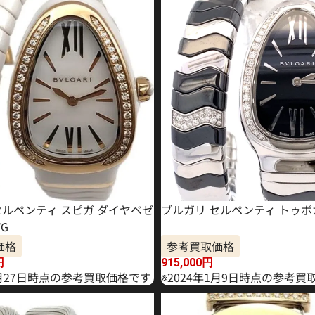
セルペンティ スピガ ダイヤベゼ
ブルガリ セルペンティ トゥボガ
WG
価格
参考買取価格
円
915,000
円
9月27日時点の参考買取価格です
※2024年1月9日時点の参考買