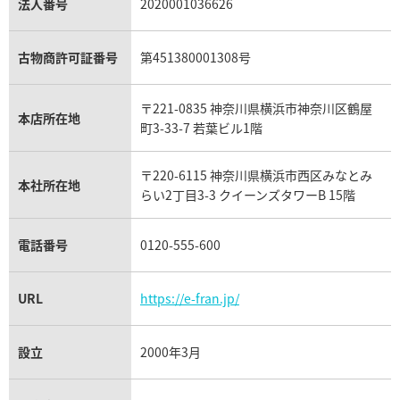
パラジウム買取
キャッツアイ買取
ヴァシュロン・コンスタンタン買取
セリーヌ買取
法人番号
2020001036626
ダミアーニ買取
11月27日時点の参考買取価格で
59,000
円
アレキサンドライト買取
A.ランゲ&ゾーネ買取
フェンディ買取
ピアジェ買取
※2025年1月27日時点の参考
ガーネット買取
ブレゲ買取
グッチ買取
ブシュロン買取
アクアマリン買取
オメガ買取
プラダ買取
古物商許可証番号
第451380001308号
モーブッサン買取
ウブロ買取
ミキモト買取
IWC買取
グラフ買取
〒221-0835 神奈川県横浜市神奈川区鶴屋
カルティエ買取
本店所在地
フランク ミュラー買取
町3-33-7 若葉ビル1階
リシャール・ミル買取
タグ・ホイヤー買取
〒220-6115 神奈川県横浜市西区みなとみ
パネライ買取
本社所在地
らい2丁目3-3 クイーンズタワーB 15階
チューダー（チュードル）買取
電話番号
0120-555-600
URL
https://e-fran.jp/
設立
2000年3月