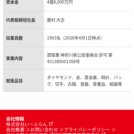
資本金
4億8,000万円
代表取締役社長
鹿村 大志
従業員数
1863名（2026年4月1日時点）
買取業 神奈川県公安委員会 許可 第
事業内容
451380001308号
ダイヤモンド、金、貴金属、時計、バッ
取扱品目
グ、切手、古銭、食器、骨董品、絵画等
会社情報
株式会社いーふらん
会社概要
お問い合わせ
プライバシーポリシー