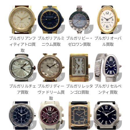
ブルガリ アンフ
ブルガリ アルミ
ブルガリ ビー・
ブルガリ オーバ
ィティアトロ買
ニウム買取
ゼロワン買取
ル買取
ショーマ AA48SCH
ブルガリ アショーマ デイト AA
取
価格
参考買取価格
204,000
円
5月27日時点の参考買取価格です
※2024年1月27日時点の参考
ブルガリ ルチェ
ブルガリ ディー
ブルガリ レッタ
ブルガリ セルペ
ア買取
ヴァ ドリーム買
ンゴロ買取
ンティ 買取
取