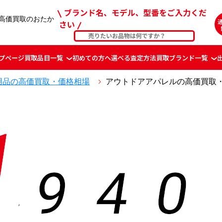
ブランド名、モデル、型番をご入力くだ
高価買取のおたか
さい
プページ
買取品目一覧
初めての方へ
選べる査定方法
買取ブランド一覧
用品の高価買取・価格相場
アウトドアアパレルの高価買取
1
9
4
0
,