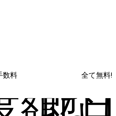
手数料
全て無料!
度額な
即日