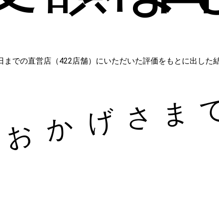
5月31日までの直営店（422店舗）にいただいた評価をもとに出した結果
ま
さ
げ
か
お