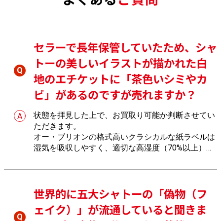
セラーで長年保管していたため、シャ
トーの美しいイラストが描かれた白
地のエチケットに「茶色いシミやカ
ビ」があるのですが売れますか？
状態を拝見した上で、お買取り可能か判断させてい
ただきます。
オー・ブリオンの格式高いクラシカルな紙ラベルは
湿気を吸収しやすく、適切な高湿度（70%以上）環
境で正しく保管されているボトルほど皮肉にもジャ
ンク品のようにカビやシミが発生しやすくなる製品
特性があるからでございます。文字や図柄の読取性
世界的に五大シャトーの「偽物（フ
をおたからやで精査します。
ェイク）」が流通していると聞きま