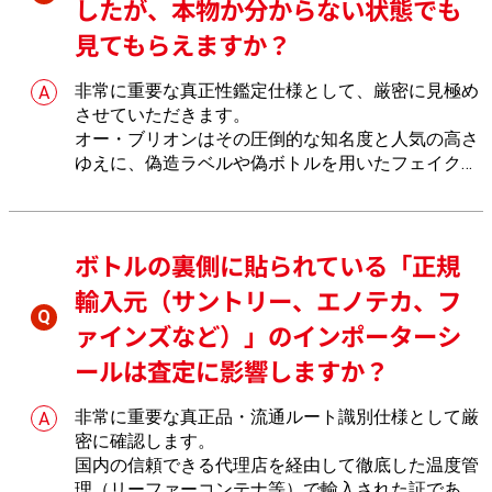
したが、本物か分からない状態でも
見てもらえますか？
非常に重要な真正性鑑定仕様として、厳密に見極め
させていただきます。
オー・ブリオンはその圧倒的な知名度と人気の高さ
ゆえに、偽造ラベルや偽ボトルを用いたフェイク品
が世界中で流通しやすいリスク特性をもつからでご
ざいます。おたからやでは、独特の平たいボトルの
ガラス形状、キャップシールの仕様、エチケットの
ボトルの裏側に貼られている「正規
印刷精度などを多角的に検証し、本物であるか精査
します。
輸入元（サントリー、エノテカ、フ
ァインズなど）」のインポーターシ
ールは査定に影響しますか？
非常に重要な真正品・流通ルート識別仕様として厳
密に確認します。
国内の信頼できる代理店を経由して徹底した温度管
理（リーファーコンテナ等）で輸入された証である