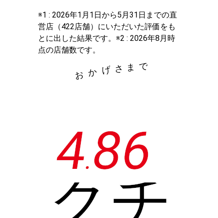
※1 : 2026年1月1日から5月31日までの直
営店（422店舗）にいただいた評価をも
とに出した結果です。※2 : 2026年8月時
点の店舗数です。
で
ま
さ
げ
か
お
4
8
6
.
クチ