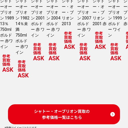
シャト
シャト
シャト
シャト
シャト
シャト
シャト
シャト
シ
ーオー
ーオー
ーオー
ーオー
ー・オ
ーオー
ー・オ
ーオー
ー
ブリオ
ブリオ
ブリオ
ブリオ
ー・ブ
ブリオ
ー・ブ
ブリオ
ブ
ン 1989
ン 1982
ン 2001
ン 2004
リオン
ン 2007
リオン
ン 1999
ン
13％
14％未
ボルド
ボルド
2013
ボルド
2001 赤
ボルド
赤
750ml
満
ー 赤 ワ
ー 赤 ワ
ー 赤 ワ
ー ワイ
参考
参考
ボルド
750ml
イン
イン
イン
ン
買取
買取
価格
価格
ー 赤ワ
ボルド
参考
参考
参考
参考
ASK
ASK
イン
ー 赤ワ
買取
買取
買取
買取
価格
価格
価格
価格
イン
参考
ASK
ASK
ASK
ASK
買取
参考
価格
買取
ASK
価格
ASK
シャトー・オーブリオン買取の
参考価格一覧はこちら
※画像はイメージとなります。