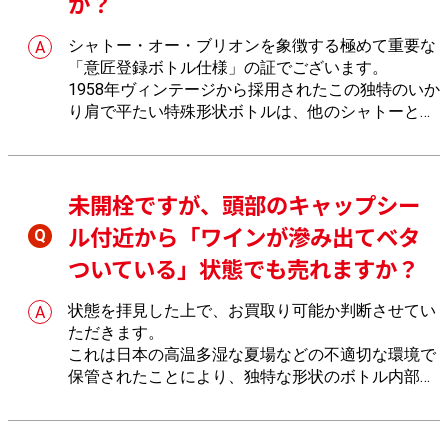
か？
シャトー・オー・ブリオンを象徴する極めて重要な
「意匠登録ボトル仕様」の証でございます。
1958年ヴィンテージから採用されたこの独特のいか
り肩で平たい特殊形状ボトルは、他のシャトーとの
差別化および偽造防止のために導入された独自の製
品特性だからでございます。おたからやでは、この
ボトルのガラスの厚みや底部の刻印から本物である
未開栓ですが、頭部のキャップシー
ことを正確に識別します。
ル付近から「ワインが滲み出てベタ
ついている」状態でも売れますか？
状態を拝見した上で、お買取り可能か判断させてい
ただきます。
これは日本の高温多湿な夏場などの不適切な環境で
保管されたことにより、独特な形状のボトル内部で
液体や空気が膨張してコルクを押し上げ、中身が吹
きこぼれる「熱劣化（沸き上がり）」を起こした持
病仕様だからでございます。著しく品質が劣化して