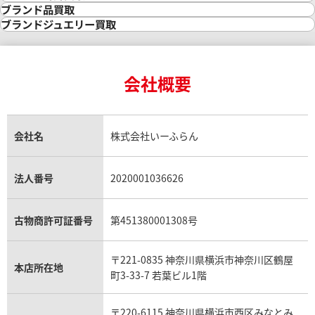
金の参考買取価格一覧
ダイヤモンド買取
時計買取
ブランド品買取
インゴット買取
ダイヤモンド・宝石の参考価格一覧
ロレックス買取
ブランド買取
ブランドジュエリー買取
インゴットの相場価格情報
リング・結婚指輪買取
ロレックス デイトナ買取
ルイ・ヴィトン買取
カルティエ買取
24金買取
エメラルド買取
ロレックス サブマリーナー買取
ルイ・ヴィトン買取の参考価格一覧
ティファニー買取
24金の相場価格情報
サファイア買取
ロレックス GMTマスター買取
エルメス買取
ブルガリ買取
18金買取
ルビー買取
ロレックス エクスプローラー買取
会社概要
エルメス バーキン買取
ヴァンクリーフ＆アーペル買取
18金の相場価格情報
ヒスイ買取
ロレックス デイトジャスト買取
エルメス ケリー買取
ハリーウィンストン買取
金のアクセサリー買取
オパール買取
ロレックス 買取の参考価格一覧
エルメス買取の参考価格一覧
クロムハーツ買取
金貨買取
トパーズ買取
パテック フィリップ買取
シャネル買取
フレッド買取
貴金属買取
タンザナイト買取
パテック フィリップノーチラス買取
シャネル マトラッセ買取
ショーメ買取
会社名
株式会社いーふらん
プラチナ買取
アメジスト買取
オーデマ ピゲ買取
シャネル買取の参考価格一覧
ショパール買取
銀・シルバー買取
パライバトルマリン買取
オーデマ ピゲ ロイヤルオーク買取
ディオール買取
タサキ買取
パラジウム買取
キャッツアイ買取
ヴァシュロン・コンスタンタン買取
セリーヌ買取
法人番号
2020001036626
ダミアーニ買取
アレキサンドライト買取
A.ランゲ&ゾーネ買取
フェンディ買取
ピアジェ買取
ガーネット買取
ブレゲ買取
グッチ買取
ブシュロン買取
アクアマリン買取
オメガ買取
プラダ買取
古物商許可証番号
第451380001308号
モーブッサン買取
ウブロ買取
ミキモト買取
IWC買取
グラフ買取
〒221-0835 神奈川県横浜市神奈川区鶴屋
カルティエ買取
本店所在地
フランク ミュラー買取
町3-33-7 若葉ビル1階
リシャール・ミル買取
タグ・ホイヤー買取
〒220-6115 神奈川県横浜市西区みなとみ