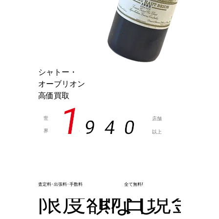
シャトー・
オーブリオン
高価買取
1
世
店舗
9
4
0
界
以上
,
査定料･出張料･手数料
全て無料!
限度額なし
即日現金化