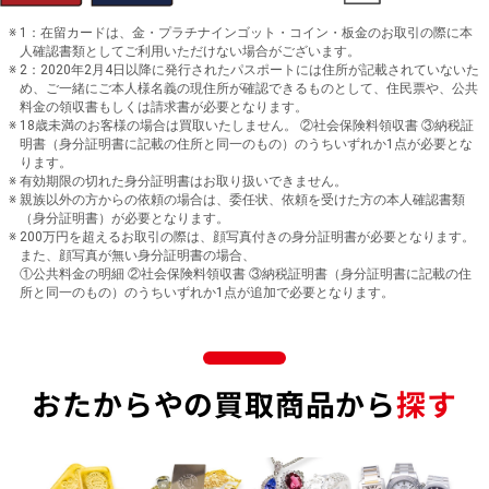
1：在留カードは、金・プラチナインゴット・コイン・板金のお取引の際に本
人確認書類としてご利用いただけない場合がございます。
2：2020年2月4日以降に発行されたパスポートには住所が記載されていないた
め、ご一緒にご本人様名義の現住所が確認できるものとして、住民票や、公共
料金の領収書もしくは請求書が必要となります。
18歳未満のお客様の場合は買取いたしません。 ②社会保険料領収書 ③納税証
明書（身分証明書に記載の住所と同一のもの）のうちいずれか1点が必要とな
ります。
有効期限の切れた身分証明書はお取り扱いできません。
親族以外の方からの依頼の場合は、委任状、依頼を受けた方の本人確認書類
（身分証明書）が必要となります。
200万円を超えるお取引の際は、顔写真付きの身分証明書が必要となります。
また、顔写真が無い身分証明書の場合、
①公共料金の明細 ②社会保険料領収書 ③納税証明書（身分証明書に記載の住
所と同一のもの）のうちいずれか1点が追加で必要となります。
おたからやの買取商品から
探す