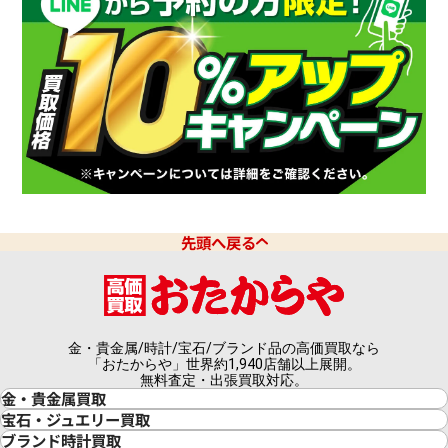
先頭へ戻る
金・貴金属/時計/宝石/ブランド品の高価買取なら
「おたからや」世界約1,940店舗以上展開。
無料査定・出張買取対応。
金・貴金属買取
金買取
宝石・ジュエリー買取
金の相場価格情報
宝石・ジュエリー買取
ブランド時計買取