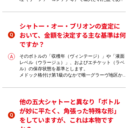
インポーターシールは、フェイク品リスクを排除し
中身の健全性を担保する決定的な製品特性をもつか
らでございます。シールの記載内容をおたからやで
シャトー・オー・ブリオンの査定に
精査します。
おいて、金額を決定する主な基準は何
ですか？
そのボトルの「収穫年（ヴィンテージ）」や「液面
レベル（ウラージュ）」、およびエチケット（ラベ
ル）の保存状態を基準とします。
メドック格付け第1級のなかで唯一グラーヴ地区か
ら選出され、15世紀まで遡るボルドー最古の歴史と
スモーキーで華やかな複雑味をもつ世界最高峰の資
産価値ウイスキー・ワインゆえ、おたからやでは専
他の五大シャトーと異なり「ボトル
門知識を活かしてインポーターシールや当たり年仕
様を識別し、最新の国際オークション相場に基づき
が妙に平たく、角張った特殊な形」
最高水準の基準で査定します。
をしていますが、これは本物です