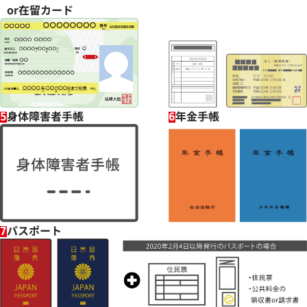
or在留カード
身体障害者手帳
年金手帳
5
6
パスポート
7