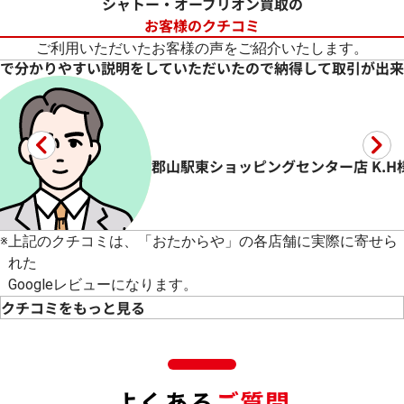
シャトー・オーブリオン買取の
お客様のクチコミ
ご利用いただいたお客様の声をご紹介いたします。
が出来ました
清潔感があり好印象
良い値段
モレラ岐阜店 Y.Y様
伏見桃山駅
シャトー・オーブリオン ご売却
シャトー・
5
★★★★★
★★★★
#シャトー・オーブリオン
#シャトー
K.H様
接客が良かった。
本日2回
ワインの買取値段を再検討
続きを読む
続きを読
※
上記のクチコミは、「おたからや」の各店舗に実際に寄せら
れた
Googleレビューになります。
クチコミをもっと見る
よくある
ご質問