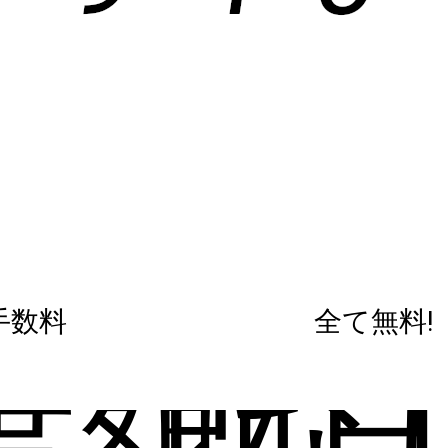
手数料
全て無料!
度額な
即日