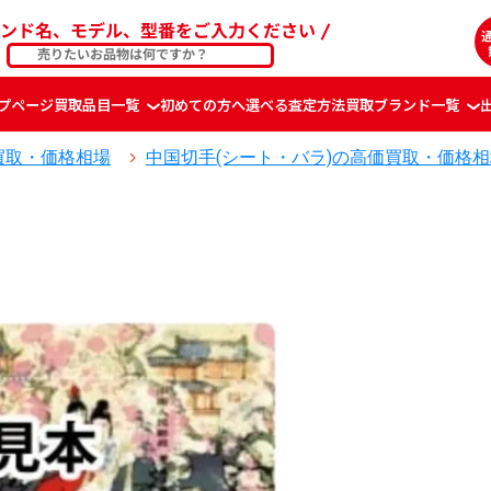
ンド名、モデル、型番をご入力ください
プページ
買取品目一覧
初めての方へ
選べる査定方法
買取ブランド一覧
買取・価格相場
中国切手(シート・バラ)の高価買取・価格相