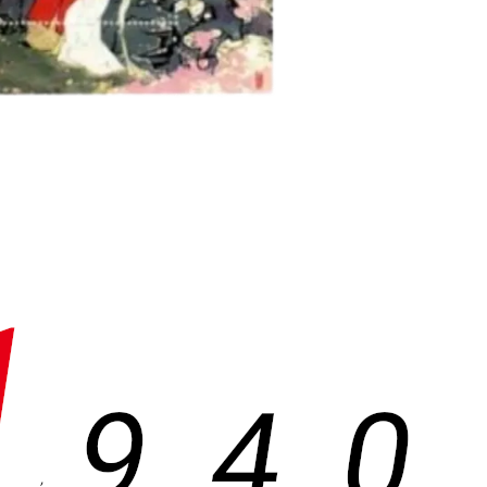
1
9
4
0
,