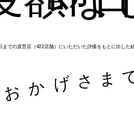
5月31日までの直営店（422店舗）にいただいた評価をもとに出した結果
ま
さ
げ
か
お