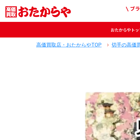
ブラ
おたからや
トッ
高価買取店・おたからやTOP
切手の高価