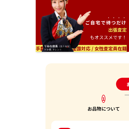
ご自宅で
待つだけ
出張査定
もオススメです！
手数料無料 / 日本全国対応 / 女性査定員在籍
24
1
お品物について