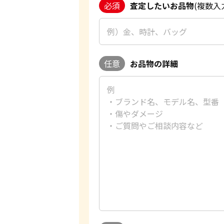
必須
査定したいお品物
(複数入
任意
お品物の詳細