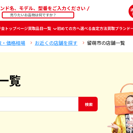
ンド名、モデル、型番をご入力ください
ジ
金
トップページ
買取品目一覧
初めての方へ
選べる査定方法
買取ブランド
取・価格相場
お近くの店舗を探す
留萌市の店舗一覧
一覧
検索