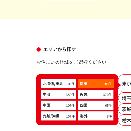
エリアから探す
お住まいの地域をご選択ください。
東
北海道/東北
関東
185件
705件
中部
近畿
359件
370件
埼
中国
四国
107件
65件
茨
九州/沖縄
海外
157件
8件
栃