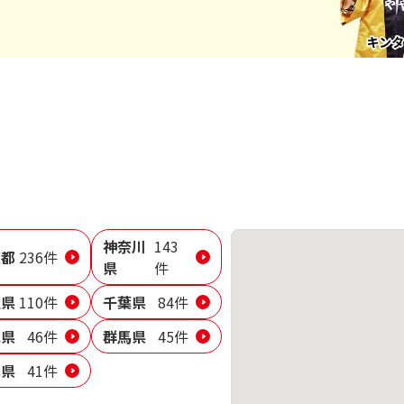
神奈川
143
京都
236件
県
件
玉県
110件
千葉県
84件
城県
46件
群馬県
45件
木県
41件