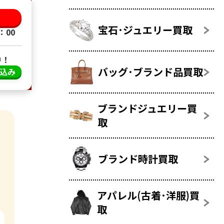
る
宝石･ジュエリー買取
：00
中！
バッグ･ブランド品買取
し込み
ブランドジュエリー買
取
ブランド時計買取
アパレル(古着･洋服)買
取