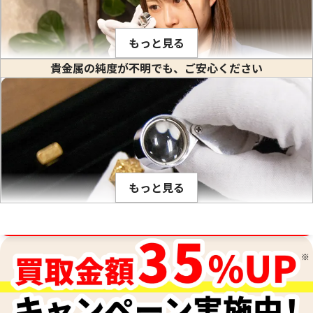
24金 (K24) カレンダー 都市競艇組合
24金 (K24) カレ
0.5g
ル
0.5g
もっと見る
参考買取価格
参考買取価格
貴金属の純度が不明でも、ご安心ください
14,800
円
14,800
円
金や白金などの貴金属はそれぞれ固有の比重値を持っていま
す。比重とは、私達が生活している場所で(常温、常圧で)その
物質の1立方センチメートル当りの重量のことをいいます。(※
物質を1センチ角のサイの目状に切った時のその重さ) 1立方セ
ンチメートルあたり何グラムかは、金属ごとに異なり、K18や
もっと見る
PT900のように何種類かの貴金属を混ぜ合わせて作った合金
でも、その混合比率が解っているので比重が計算出来ます。こ
の比重の値は、金の純度ごとに固有です。そのため、宝石など
金相場高騰中！売るなら今！
が付いていない金塊やインゴットなど、水に浸すことができ
刻印がなくて純度がわからないお品物や、他の素材のお品物
るものの純度を、非常に正確に測定する際に用います。最終的
と組み合わされた合金のお品物、低純度のお品物も、当社の
な査定額は、これらの科学的なデータに加えて、査定士が持つ
専門的な技術で正確に測定し、その場で価値を判定いたしま
専門知識と経験を総合的に判断して算出されます。
す。他店で「買取は難しい」と断られてしまったお品物も、諦