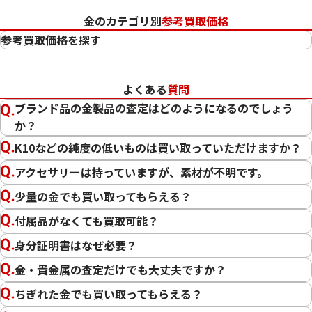
金のカテゴリ別
参考買取価格
参考買取価格を探す
24金（K24・純金）
23金（K23）
よくある
質問
22金（K22）
ブランド品の金製品の査定はどのようになるのでしょう
21.6金（K21.6）
か？
20金（K20）
K10などの純度の低いものは買い取っていただけますか？
18金（K18）
14金（K14）
アクセサリーは持っていますが、素材が不明です。
12金（K12）
少量の金でも買い取ってもらえる？
10金（K10）
付属品がなくても買取可能？
金
プラチナ
身分証明書はなぜ必要？
金・貴金属の査定だけでも大丈夫ですか？
ちぎれた金でも買い取ってもらえる？