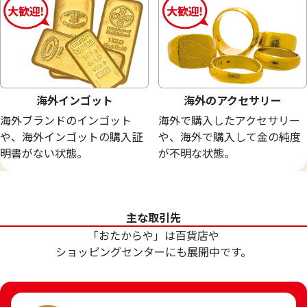
海外インゴット
海外のアクセサリー
海外ブランドのインゴット
海外で購入したアクセサリー
や、海外インゴットの購入証
や、海外で購入して金の純度
明書がない状態。
が不明な状態。
24金 (K24) 金糸
24金 (K24) ネッ
主な取引先
8.2g
8.1g
「おたからや」は百貨店や
参考買取価格
参考買取価格
ショッピングセンターにも展開中です。
244,000
円
241,000
円