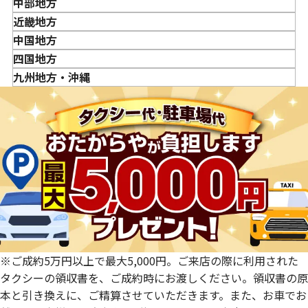
岩手県
東京都
中部地方
貴金属の売り時はいつですか？
宮城県
神奈川県
新潟県
近畿地方
秋田県
埼玉県
富山県
三重県
中国地方
山形県
千葉県
石川県
滋賀県
鳥取県
四国地方
福島県
茨城県
山梨県
京都府
島根県
徳島県
九州地方・沖縄
栃木県
長野県
大阪府
岡山県
香川県
福岡県
群馬県
岐阜県
兵庫県
広島県
愛媛県
佐賀県
静岡県
奈良県
山口県
長崎県
愛知県
和歌山県
熊本県
大分県
宮崎県
鹿児島県
※ご成約5万円以上で最大5,000円。ご来店の際に利用された
タクシーの領収書を、ご成約時にお渡しください。領収書の原
本と引き換えに、ご精算させていただきます。また、お車でお