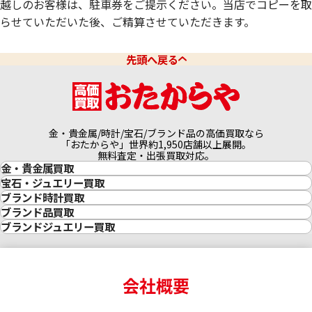
越しのお客様は、駐車券をご提示ください。当店でコピーを取
らせていただいた後、ご精算させていただきます。
先頭へ戻る
金・貴金属/時計/宝石/ブランド品の高価買取なら
「おたからや」世界約1,950店舗以上展開。
無料査定・出張買取対応。
金・貴金属買取
金買取
宝石・ジュエリー買取
金の相場価格情報
宝石・ジュエリー買取
ブランド時計買取
金の参考買取価格一覧
ダイヤモンド買取
時計買取
ブランド品買取
インゴット買取
ダイヤモンド・宝石の参考価格一覧
ロレックス買取
ブランド買取
ブランドジュエリー買取
インゴットの相場価格情報
リング・結婚指輪買取
ロレックス デイトナ買取
ルイ・ヴィトン買取
カルティエ買取
24金買取
エメラルド買取
ロレックス サブマリーナー買取
ルイ・ヴィトン買取の参考価格一覧
ティファニー買取
24金の相場価格情報
サファイア買取
ロレックス GMTマスター買取
エルメス買取
ブルガリ買取
18金買取
ルビー買取
ロレックス エクスプローラー買取
会社概要
エルメス バーキン買取
ヴァンクリーフ＆アーペル買取
18金の相場価格情報
ヒスイ買取
ロレックス デイトジャスト買取
エルメス ケリー買取
ハリーウィンストン買取
金のアクセサリー買取
オパール買取
ロレックス 買取の参考価格一覧
エルメス買取の参考価格一覧
クロムハーツ買取