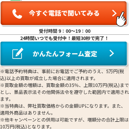
受付時間 9：00〜19：00
24時間いつでも受付中！最短30秒で完了！
24金 (K24) カレンダー 池田建材
24金 (K24) カ
2g
2g
参考買取価格
参考買取価格
59,500
円
59,500
円
※電話予約特典は、事前にお電話でご予約のうえ、5万円(税
込)以上の買取が成立した場合に適用されます。
※買取金額の増額は、買取金額の35％、上限10万円(税込)まで
とし、景品表示法その他関係法令を遵守した範囲内で適用され
ます。
※当特典は、弊社買取価格からの金額UPになります。また、
適用外商品はありません。
※他キャンペーンとの併用は可能ですが、増額分の合計上限は
10万円(税込)となります。