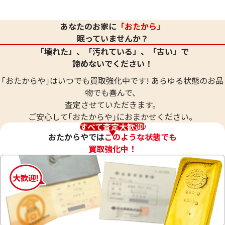
24金 (K24) 金ワイヤー
24金 (K24) ネッ
30.5g
20.8g
あなたのお家に
「おたから」
参考買取価格
参考買取価格
眠っていませんか？
907,700
円
619,000
円
「壊れた」、「汚れている」、「古い」で
諦めないでください！
｢おたからや｣はいつでも買取強化中です! あらゆる状態のお品
物でも喜んで、
査定させていただきます。
ご安心して｢おたからや｣におまかせください。
すべて査定大歓迎!
おたからやでは
このような状態でも
買取強化中！
24金 (K24) ネックレス
24金 (K24) ネッ
20.8g
13.5g