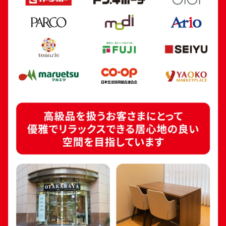
24金 (K24) カレンダー 新星工業 未
24金 (K24) カレ
3g
2g
参考買取価格
参考買取価格
89,200
円
59,500
円