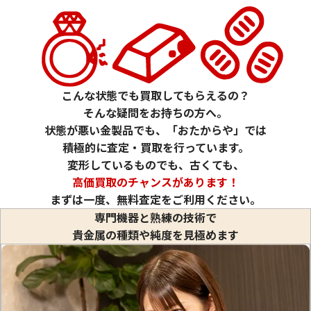
24金 (K24) カレンダー 新星工業 酉
24金 (K24) カ
1g
1g
参考買取価格
参考買取価格
29,700
円
29,700
円
こんな状態でも買取してもらえるの？
そんな疑問をお持ちの方へ。
状態が悪い金製品でも、「おたからや」では
積極的に査定・買取を行っています。
変形しているものでも、古くても、
高価買取のチャンスがあります！
まずは一度、無料査定をご利用ください。
専門機器と熟練の技術で
貴金属の種類や純度を見極めます