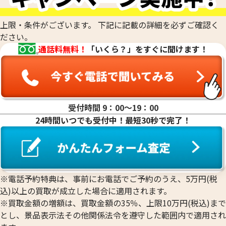
めずにご相談ください。おたからやでは、確かな鑑定力で、
これまでお値段がつかなかったお品物にも、思わぬ価値が見
上限・条件がございます。 下記に記載の詳細を必ずご確認く
つかるかもしれません。どのような貴金属でも、お気軽にお
ださい。
持ち込みください。
通話料無料！
「いくら？」をすぐに聞けます！
受付時間 9：00〜19：00
24時間いつでも受付中！最短30秒で完了！
※電話予約特典は、事前にお電話でご予約のうえ、5万円(税
込)以上の買取が成立した場合に適用されます。
※買取金額の増額は、買取金額の35％、上限10万円(税込)まで
とし、景品表示法その他関係法令を遵守した範囲内で適用され