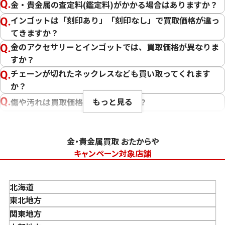
金・貴金属の査定料(鑑定料)がかかる場合はありますか？
インゴットは「刻印あり」「刻印なし」で買取価格が違っ
てきますか？
金のアクセサリーとインゴットでは、買取価格が異なりま
すか？
チェーンが切れたネックレスなども買い取ってくれます
か？
もっと見る
傷や汚れは買取価格に影響しますか？
刻印のない金・貴金属は査定できますか？
大判・小判、外国金貨、古銭やコインなども買取してもら
金・貴金属買取 おたからや
えますか？
キャンペーン対象店舗
「金・貴金属の査定」にはどれくらい時間がかかります
か？
北海道
「金・貴金属の買取価格」はどうやって決まりますか？
東北地方
金・貴金属はいつ売るのがポイント？日によって買取価格
青森県
関東地方
が違うって本当ですか？