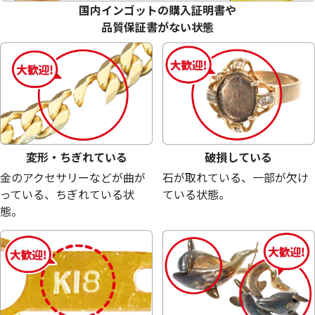
参考買取価格
参考買取価格
国内インゴットの購入証明書や
619,000
円
401,700
円
品質保証書がない状態
変形・ちぎれている
破損している
金のアクセサリーなどが曲が
石が取れている、一部が欠け
っている、ちぎれている状
ている状態。
態。
24金 (K24) サントメ・プリンシべ民主共
24金 (K24) CRED
和国 金貨
10g
参考買取価格
参考買取価格
369,000
円
300,000
円