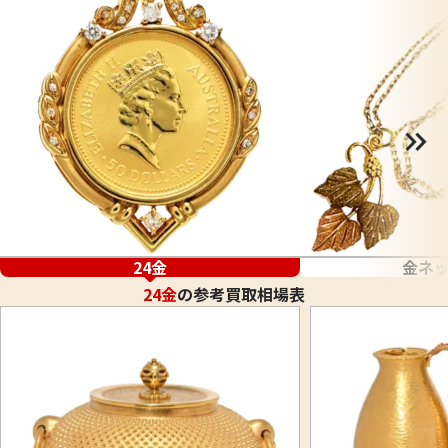
24金
金ネ
24金
の参考買取相場表