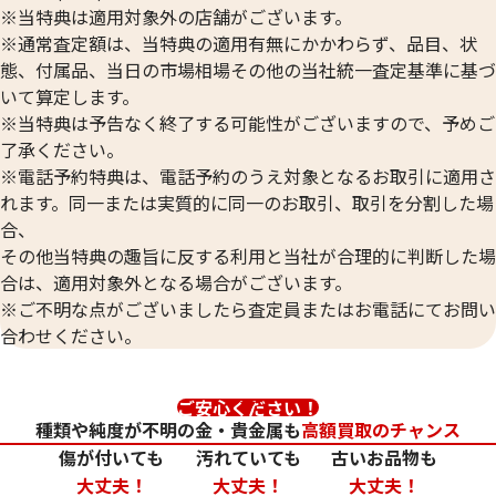
※当特典は適用対象外の店舗がございます。
※通常査定額は、当特典の適用有無にかかわらず、品目、状
態、付属品、当日の市場相場その他の当社統一査定基準に基づ
いて算定します。
24金 (K24) カレンダー 新星工業 卯
24金 (K24) カ
※当特典は予告なく終了する可能性がございますので、予めご
1.5g
1.5g
了承ください。
参考買取価格
参考買取価格
※電話予約特典は、電話予約のうえ対象となるお取引に適用さ
44,600
円
44,600
円
れます。同一または実質的に同一のお取引、取引を分割した場
合、
その他当特典の趣旨に反する利用と当社が合理的に判断した場
合は、適用対象外となる場合がございます。
※ご不明な点がございましたら査定員またはお電話にてお問い
合わせください。
ご安心ください！
種類や純度が不明の金・貴金属も
高額買取のチャンス
傷が付いても
汚れていても
古いお品物も
大丈夫！
大丈夫！
大丈夫！