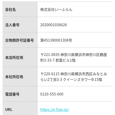
金貨買取
トパーズ買取
パテック フィリップ買取
シャネル買取
フレッド買取
貴金属買取
タンザナイト買取
パテック フィリップノーチラス買取
シャネル マトラッセ買取
ショーメ買取
会社名
株式会社いーふらん
プラチナ買取
アメジスト買取
オーデマ ピゲ買取
シャネル買取の参考価格一覧
ショパール買取
銀・シルバー買取
パライバトルマリン買取
オーデマ ピゲ ロイヤルオーク買取
ディオール買取
タサキ買取
パラジウム買取
キャッツアイ買取
ヴァシュロン・コンスタンタン買取
セリーヌ買取
法人番号
2020001036626
ダミアーニ買取
アレキサンドライト買取
A.ランゲ&ゾーネ買取
フェンディ買取
ピアジェ買取
ガーネット買取
ブレゲ買取
グッチ買取
ブシュロン買取
アクアマリン買取
オメガ買取
プラダ買取
古物商許可証番号
第451380001308号
モーブッサン買取
ウブロ買取
ミキモト買取
IWC買取
グラフ買取
〒221-0835 神奈川県横浜市神奈川区鶴屋
カルティエ買取
本店所在地
フランク ミュラー買取
町3-33-7 若葉ビル1階
リシャール・ミル買取
タグ・ホイヤー買取
〒220-6115 神奈川県横浜市西区みなとみ
パネライ買取
本社所在地
らい2丁目3-3 クイーンズタワーB 15階
チューダー（チュードル）買取
電話番号
0120-555-600
URL
https://e-fran.jp/