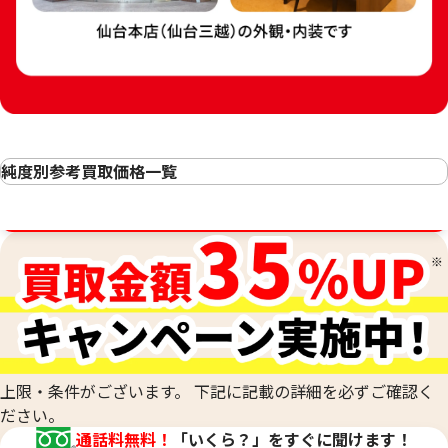
純度別参考買取価格一覧
24金 (K24) カレンダー 新星工業 申
24金 (K24) カレ
24金(K24・純金)の買取
2g
2g
金相場高騰中！売るなら今！
23金（K23）の買取
参考買取価格
参考買取価格
22金（K22）の買取
59,500
円
59,500
円
21.6金(K21.6)の買取
20金（K20）の買取
18金(K18)の買取
14金（K14）の買取
12金（K12）の買取
上限・条件がございます。 下記に記載の詳細を必ずご確認く
10金（K10）の買取
ださい。
9金（K9）の買取
通話料無料！
「いくら？」をすぐに聞けます！