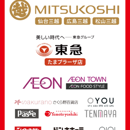
24金 (K24) カレンダー 新星工業 寅
24金 (K24) カレ
5.4g
3.5g
参考買取価格
参考買取価格
160,700
円
104,100
円