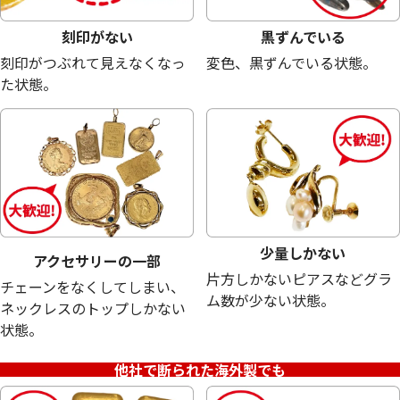
刻印がない
黒ずんでいる
刻印がつぶれて見えなくなっ
変色、黒ずんでいる状態。
た状態。
少量しかない
アクセサリーの一部
片方しかないピアスなどグラ
チェーンをなくしてしまい、
24金 (K24) 田中貴金属曲がったインゴッ
24金 (K24) ネッ
ム数が少ない状態。
ネックレスのトップしかない
ト
9.7g
状態。
10g
参考買取価格
参考買取価格
他社で断られた海外製でも
300,000
円
288,600
円