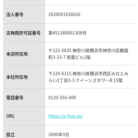
プラチナ買取
アメジスト買取
オーデマ ピゲ買取
シャネル買取の参考価格一覧
ショパール買取
銀・シルバー買取
パライバトルマリン買取
オーデマ ピゲ ロイヤルオーク買取
ディオール買取
タサキ買取
パラジウム買取
キャッツアイ買取
ヴァシュロン・コンスタンタン買取
セリーヌ買取
法人番号
2020001036626
ダミアーニ買取
アレキサンドライト買取
A.ランゲ&ゾーネ買取
フェンディ買取
ピアジェ買取
ガーネット買取
ブレゲ買取
グッチ買取
ブシュロン買取
アクアマリン買取
オメガ買取
プラダ買取
古物商許可証番号
第451380001308号
モーブッサン買取
ウブロ買取
ミキモト買取
IWC買取
グラフ買取
〒221-0835 神奈川県横浜市神奈川区鶴屋
カルティエ買取
本店所在地
フランク ミュラー買取
町3-33-7 若葉ビル1階
リシャール・ミル買取
タグ・ホイヤー買取
〒220-6115 神奈川県横浜市西区みなとみ
パネライ買取
本社所在地
らい2丁目3-3 クイーンズタワーB 15階
チューダー（チュードル）買取
電話番号
0120-555-600
URL
https://e-fran.jp/
設立
2000年3月