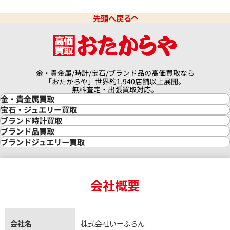
先頭へ戻る
金・貴金属/時計/宝石/ブランド品の高価買取なら
「おたからや」世界約1,940店舗以上展開。
無料査定・出張買取対応。
金・貴金属買取
金買取
宝石・ジュエリー買取
金の相場価格情報
宝石・ジュエリー買取
ブランド時計買取
金の参考買取価格一覧
ダイヤモンド買取
時計買取
ブランド品買取
インゴット買取
ダイヤモンド・宝石の参考価格一覧
ロレックス買取
ブランド買取
ブランドジュエリー買取
インゴットの相場価格情報
リング・結婚指輪買取
ロレックス デイトナ買取
ルイ・ヴィトン買取
カルティエ買取
24金買取
エメラルド買取
ロレックス サブマリーナー買取
ルイ・ヴィトン買取の参考価格一覧
ティファニー買取
24金の相場価格情報
サファイア買取
ロレックス GMTマスター買取
エルメス買取
ブルガリ買取
18金買取
ルビー買取
ロレックス エクスプローラー買取
会社概要
エルメス バーキン買取
ヴァンクリーフ＆アーペル買取
18金の相場価格情報
ヒスイ買取
ロレックス デイトジャスト買取
エルメス ケリー買取
ハリーウィンストン買取
金のアクセサリー買取
オパール買取
ロレックス 買取の参考価格一覧
エルメス買取の参考価格一覧
クロムハーツ買取
金貨買取
トパーズ買取
パテック フィリップ買取
シャネル買取
フレッド買取
貴金属買取
タンザナイト買取
パテック フィリップノーチラス買取
シャネル マトラッセ買取
ショーメ買取
会社名
株式会社いーふらん