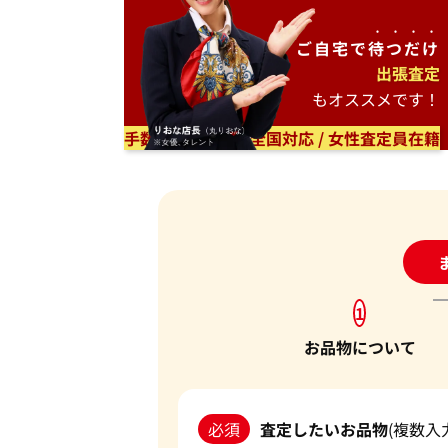
ご自宅で
待つだけ
出張査定
もオススメです！
手数料無料 / 日本全国対応 / 女性査定員在籍
24
1
お品物について
必須
査定したいお品物
(複数入