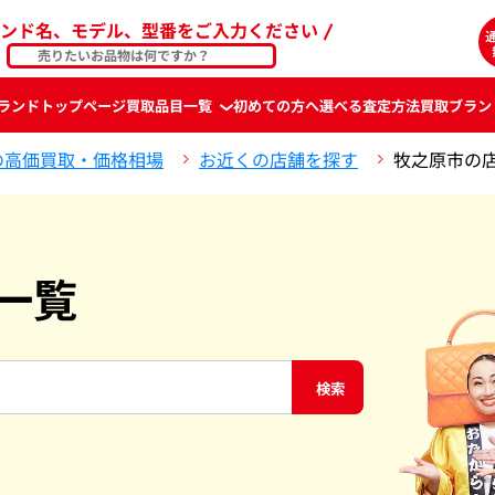
ンド名、モデル、型番をご入力ください
ランド
トップページ
買取品目一覧
初めての方へ
選べる査定方法
買取ブラン
の高価買取・価格相場
お近くの店舗を探す
牧之原市の
一覧
検索