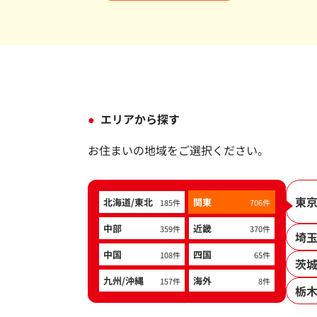
エリアから探す
お住まいの地域をご選択ください。
東
北海道/東北
関東
185件
706件
中部
近畿
359件
370件
埼
中国
四国
108件
65件
茨
九州/沖縄
海外
157件
8件
栃