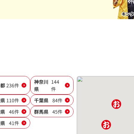
神奈川
144
京都
236件
県
件
玉県
110件
千葉県
84件
城県
46件
群馬県
45件
木県
41件