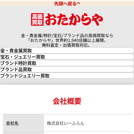
先頭へ戻る
金・貴金属/時計/宝石/ブランド品の高価買取なら
「おたからや」世界約1,940店舗以上展開。
無料査定・出張買取対応。
金・貴金属買取
金買取
宝石・ジュエリー買取
金の相場価格情報
宝石・ジュエリー買取
ブランド時計買取
金の参考買取価格一覧
ダイヤモンド買取
時計買取
ブランド品買取
インゴット買取
ダイヤモンド・宝石の参考価格一覧
ロレックス買取
ブランド買取
ブランドジュエリー買取
インゴットの相場価格情報
リング・結婚指輪買取
ロレックス デイトナ買取
ルイ・ヴィトン買取
カルティエ買取
24金買取
エメラルド買取
ロレックス サブマリーナー買取
ルイ・ヴィトン買取の参考価格一覧
ティファニー買取
24金の相場価格情報
サファイア買取
ロレックス GMTマスター買取
エルメス買取
ブルガリ買取
18金買取
ルビー買取
ロレックス エクスプローラー買取
会社概要
エルメス バーキン買取
ヴァンクリーフ＆アーペル買取
18金の相場価格情報
ヒスイ買取
ロレックス デイトジャスト買取
エルメス ケリー買取
ハリーウィンストン買取
金のアクセサリー買取
オパール買取
ロレックス 買取の参考価格一覧
エルメス買取の参考価格一覧
クロムハーツ買取
金貨買取
トパーズ買取
パテック フィリップ買取
シャネル買取
フレッド買取
貴金属買取
タンザナイト買取
パテック フィリップノーチラス買取
シャネル マトラッセ買取
ショーメ買取
会社名
株式会社いーふらん
プラチナ買取
アメジスト買取
オーデマ ピゲ買取
シャネル買取の参考価格一覧
ショパール買取
銀・シルバー買取