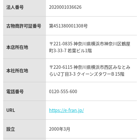
パライバトルマリン買取
オーデマ ピゲ ロイヤルオーク買取
ディオール買取
タサキ買取
パラジウム買取
キャッツアイ買取
ヴァシュロン・コンスタンタン買取
セリーヌ買取
法人番号
2020001036626
ダミアーニ買取
アレキサンドライト買取
A.ランゲ&ゾーネ買取
フェンディ買取
ピアジェ買取
ガーネット買取
ブレゲ買取
グッチ買取
ブシュロン買取
アクアマリン買取
オメガ買取
プラダ買取
古物商許可証番号
第451380001308号
モーブッサン買取
ウブロ買取
ミキモト買取
IWC買取
グラフ買取
〒221-0835 神奈川県横浜市神奈川区鶴屋
カルティエ買取
本店所在地
フランク ミュラー買取
町3-33-7 若葉ビル1階
リシャール・ミル買取
タグ・ホイヤー買取
〒220-6115 神奈川県横浜市西区みなとみ
パネライ買取
本社所在地
らい2丁目3-3 クイーンズタワーB 15階
チューダー（チュードル）買取
電話番号
0120-555-600
URL
https://e-fran.jp/
設立
2000年3月