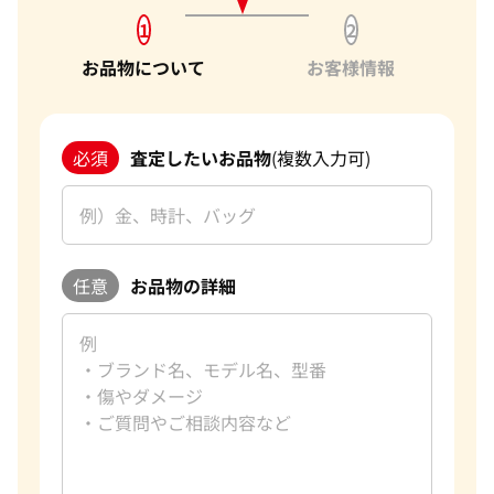
1
2
お品物について
お客様情報
必須
査定したいお品物
(複数入力可)
任意
お品物の詳細