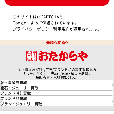
・当個人情報の取扱いの委託することがあります。委託に
あたっては、その取扱いを委託された個人情報の安全管理
が図られるよう、委託を受けた者に対する必要かつ適切な
このサイトはreCAPTCHAと
監督を行います。
Googleによって保護されています。
＜開示等の請求等＞
プライバシーポリシー
利用規約
が適用されます。
・当社は保有個人データの利用目的の通知の求め、保有個
人データの開示、訂正等、利用停止等若しくは第三者提供
先頭へ戻る
の停止に関する請求、又は第三者提供記録の開示に関する
請求（以下「開示等の請求等」という。）を受け付けてお
ります。開示等の請求等は、以下の「個人情報苦情及び相
談窓口」で受け付けます。
金・貴金属/時計/宝石/ブランド品の高価買取なら
＜任意項目について＞
「おたからや」世界約1,940店舗以上展開。
・任意項目の情報のご提供がない場合、最適なご対応がで
無料査定・出張買取対応。
きない場合があります。
金・貴金属買取
金買取
宝石・ジュエリー買取
＜Cookie等＞
金の相場価格情報
宝石・ジュエリー買取
ブランド時計買取
金の参考買取価格一覧
ダイヤモンド買取
時計買取
ブランド品買取
・当社は上記の利用目的の達成に必要な範囲でcookie等
インゴット買取
ダイヤモンド・宝石の参考価格一覧
ロレックス買取
ブランド買取
ブランドジュエリー買取
の情報を取得・利用をしています。
インゴットの相場価格情報
リング・結婚指輪買取
ロレックス デイトナ買取
ルイ・ヴィトン買取
カルティエ買取
24金買取
エメラルド買取
ロレックス サブマリーナー買取
ルイ・ヴィトン買取の参考価格一覧
ティファニー買取
＜個人情報保護管理者＞