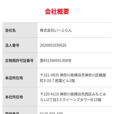
24金の相場価格情報
サファイア買取
ロレックス GMTマスター買取
エルメス買取
ブルガリ買取
株式会社いーふらん 情報システム部 部長
18金買取
ルビー買取
ロレックス エクスプローラー買取
会社概要
エルメス バーキン買取
ヴァンクリーフ＆アーペル買取
18金の相場価格情報
ヒスイ買取
ロレックス デイトジャスト買取
エルメス ケリー買取
ハリーウィンストン買取
＜個人情報苦情及び相談窓口＞
金のアクセサリー買取
オパール買取
ロレックス 買取の参考価格一覧
エルメス買取の参考価格一覧
クロムハーツ買取
株式会社いーふらん リテール営業本部 コールセンター
金貨買取
トパーズ買取
パテック フィリップ買取
シャネル買取
フレッド買取
部
貴金属買取
タンザナイト買取
パテック フィリップノーチラス買取
シャネル マトラッセ買取
ショーメ買取
会社名
株式会社いーふらん
連絡先 〒220-6115 神奈川県横浜市西区みなとみらい
プラチナ買取
アメジスト買取
オーデマ ピゲ買取
シャネル買取の参考価格一覧
ショパール買取
2-3-3 クイーンズタワーB１５
銀・シルバー買取
パライバトルマリン買取
オーデマ ピゲ ロイヤルオーク買取
ディオール買取
タサキ買取
電話番号 0120-555-600
パラジウム買取
キャッツアイ買取
ヴァシュロン・コンスタンタン買取
セリーヌ買取
法人番号
2020001036626
ダミアーニ買取
アレキサンドライト買取
A.ランゲ&ゾーネ買取
フェンディ買取
ピアジェ買取
ガーネット買取
ブレゲ買取
グッチ買取
ブシュロン買取
アクアマリン買取
オメガ買取
プラダ買取
古物商許可証番号
第451380001308号
モーブッサン買取
ウブロ買取
ミキモト買取
IWC買取
グラフ買取
〒221-0835 神奈川県横浜市神奈川区鶴屋
カルティエ買取
本店所在地
フランク ミュラー買取
町3-33-7 若葉ビル1階
リシャール・ミル買取
タグ・ホイヤー買取
〒220-6115 神奈川県横浜市西区みなとみ
パネライ買取
本社所在地
らい2丁目3-3 クイーンズタワーB 15階
チューダー（チュードル）買取
電話番号
0120-555-600