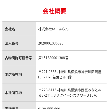
24金の相場価格情報
サファイア買取
ロレックス GMTマスター買取
エルメス買取
ブルガリ買取
株式会社いーふらん 情報システム部 部長
18金買取
ルビー買取
ロレックス エクスプローラー買取
会社概要
エルメス バーキン買取
ヴァンクリーフ＆アーペル買取
18金の相場価格情報
ヒスイ買取
ロレックス デイトジャスト買取
エルメス ケリー買取
ハリーウィンストン買取
＜個人情報苦情及び相談窓口＞
金のアクセサリー買取
オパール買取
ロレックス 買取の参考価格一覧
エルメス買取の参考価格一覧
クロムハーツ買取
株式会社いーふらん リテール営業本部 コールセンター
金貨買取
トパーズ買取
パテック フィリップ買取
シャネル買取
フレッド買取
部
貴金属買取
タンザナイト買取
パテック フィリップノーチラス買取
シャネル マトラッセ買取
ショーメ買取
会社名
株式会社いーふらん
連絡先 〒220-6115 神奈川県横浜市西区みなとみらい
プラチナ買取
アメジスト買取
オーデマ ピゲ買取
シャネル買取の参考価格一覧
ショパール買取
2-3-3 クイーンズタワーB１５
銀・シルバー買取
パライバトルマリン買取
オーデマ ピゲ ロイヤルオーク買取
ディオール買取
タサキ買取
電話番号 0120-555-600
パラジウム買取
キャッツアイ買取
ヴァシュロン・コンスタンタン買取
セリーヌ買取
法人番号
2020001036626
ダミアーニ買取
アレキサンドライト買取
A.ランゲ&ゾーネ買取
フェンディ買取
ピアジェ買取
ガーネット買取
ブレゲ買取
グッチ買取
ブシュロン買取
アクアマリン買取
オメガ買取
プラダ買取
古物商許可証番号
第451380001308号
モーブッサン買取
ウブロ買取
ミキモト買取
IWC買取
グラフ買取
〒221-0835 神奈川県横浜市神奈川区鶴屋
カルティエ買取
本店所在地
フランク ミュラー買取
町3-33-7 若葉ビル1階
リシャール・ミル買取
タグ・ホイヤー買取
〒220-6115 神奈川県横浜市西区みなとみ
パネライ買取
本社所在地
らい2丁目3-3 クイーンズタワーB 15階
チューダー（チュードル）買取
電話番号
0120-555-600