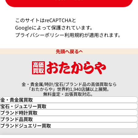
・当個人情報の取扱いの委託することがあります。委託に
あたっては、その取扱いを委託された個人情報の安全管理
が図られるよう、委託を受けた者に対する必要かつ適切な
このサイトはreCAPTCHAと
監督を行います。
Googleによって保護されています。
＜開示等の請求等＞
プライバシーポリシー
利用規約
が適用されます。
・当社は保有個人データの利用目的の通知の求め、保有個
人データの開示、訂正等、利用停止等若しくは第三者提供
先頭へ戻る
の停止に関する請求、又は第三者提供記録の開示に関する
請求（以下「開示等の請求等」という。）を受け付けてお
ります。開示等の請求等は、以下の「個人情報苦情及び相
談窓口」で受け付けます。
金・貴金属/時計/宝石/ブランド品の高価買取なら
＜任意項目について＞
「おたからや」世界約1,940店舗以上展開。
・任意項目の情報のご提供がない場合、最適なご対応がで
無料査定・出張買取対応。
きない場合があります。
金・貴金属買取
金買取
宝石・ジュエリー買取
＜Cookie等＞
金の相場価格情報
宝石・ジュエリー買取
ブランド時計買取
金の参考買取価格一覧
ダイヤモンド買取
時計買取
ブランド品買取
・当社は上記の利用目的の達成に必要な範囲でcookie等
インゴット買取
ダイヤモンド・宝石の参考価格一覧
ロレックス買取
ブランド買取
ブランドジュエリー買取
の情報を取得・利用をしています。
インゴットの相場価格情報
リング・結婚指輪買取
ロレックス デイトナ買取
ルイ・ヴィトン買取
カルティエ買取
24金買取
エメラルド買取
ロレックス サブマリーナー買取
ルイ・ヴィトン買取の参考価格一覧
ティファニー買取
＜個人情報保護管理者＞