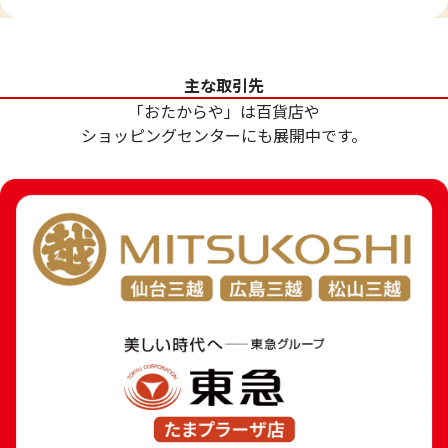
24金(K24)萬延大判
24金 (K24) 小
主な取引先
99.9g
81.8g
「おたからや」は百貨店や
参考買取価格
参考買取価格
ショッピングセンターにも展開中です。
2,973,200
円
2,434,500
円