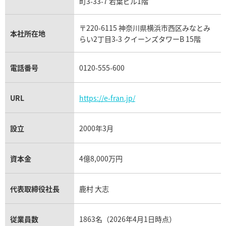
フランク ミュラー買取
町3-33-7 若葉ビル1階
リシャール・ミル買取
タグ・ホイヤー買取
〒220-6115 神奈川県横浜市西区みなとみ
パネライ買取
本社所在地
らい2丁目3-3 クイーンズタワーB 15階
チューダー（チュードル）買取
電話番号
0120-555-600
URL
https://e-fran.jp/
設立
2000年3月
資本金
4億8,000万円
代表取締役社長
鹿村 大志
従業員数
1863名（2026年4月1日時点）