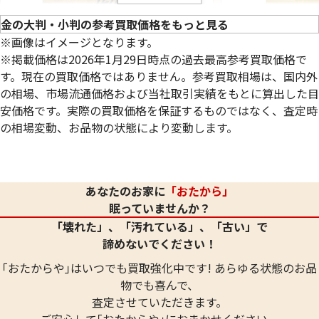
金の大判・小判の参考買取価格をもっと見る
※画像はイメージとなります。
※掲載価格は2026年1月29日時点の過去最高参考買取価格で
す。現在の買取価格ではありません。参考買取相場は、国内外
の相場、市場流通価格および当社取引実績をもとに算出した目
安価格です。実際の買取価格を保証するものではなく、査定時
の相場変動、お品物の状態により変動します。
24金(K24)親鸞小判
24金 (K24) 沖
90.2g
90.1g
あなたのお家に
「おたから」
参考買取価格
参考買取価格
眠っていませんか？
2,684,500
円
2,681,500
円
「壊れた」、「汚れている」、「古い」で
諦めないでください！
｢おたからや｣はいつでも買取強化中です! あらゆる状態のお品
物でも喜んで、
査定させていただきます。
ご安心して｢おたからや｣におまかせください。