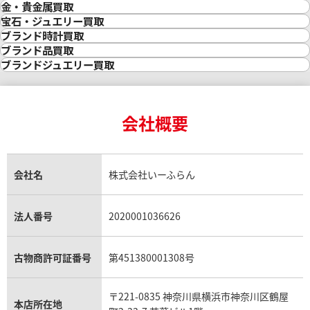
金・貴金属買取
金買取
宝石・ジュエリー買取
金の相場価格情報
宝石・ジュエリー買取
ブランド時計買取
金の参考買取価格一覧
ダイヤモンド買取
時計買取
ブランド品買取
インゴット買取
ダイヤモンド・宝石の参考価格一覧
ロレックス買取
ブランド買取
ブランドジュエリー買取
インゴットの相場価格情報
リング・結婚指輪買取
ロレックス デイトナ買取
ルイ・ヴィトン買取
カルティエ買取
24金買取
エメラルド買取
ロレックス サブマリーナー買取
ルイ・ヴィトン買取の参考価格一覧
ティファニー買取
24金の相場価格情報
サファイア買取
ロレックス GMTマスター買取
エルメス買取
ブルガリ買取
18金買取
ルビー買取
ロレックス エクスプローラー買取
会社概要
エルメス バーキン買取
ヴァンクリーフ＆アーペル買取
18金の相場価格情報
ヒスイ買取
ロレックス デイトジャスト買取
エルメス ケリー買取
ハリーウィンストン買取
金のアクセサリー買取
オパール買取
ロレックス 買取の参考価格一覧
エルメス買取の参考価格一覧
クロムハーツ買取
金貨買取
トパーズ買取
パテック フィリップ買取
シャネル買取
フレッド買取
貴金属買取
タンザナイト買取
パテック フィリップノーチラス買取
シャネル マトラッセ買取
ショーメ買取
会社名
株式会社いーふらん
プラチナ買取
アメジスト買取
オーデマ ピゲ買取
シャネル買取の参考価格一覧
ショパール買取
銀・シルバー買取
パライバトルマリン買取
オーデマ ピゲ ロイヤルオーク買取
ディオール買取
タサキ買取
パラジウム買取
キャッツアイ買取
ヴァシュロン・コンスタンタン買取
セリーヌ買取
法人番号
2020001036626
ダミアーニ買取
アレキサンドライト買取
A.ランゲ&ゾーネ買取
フェンディ買取
ピアジェ買取
ガーネット買取
ブレゲ買取
グッチ買取
ブシュロン買取
アクアマリン買取
オメガ買取
プラダ買取
古物商許可証番号
第451380001308号
モーブッサン買取
ウブロ買取
ミキモト買取
IWC買取
グラフ買取
〒221-0835 神奈川県横浜市神奈川区鶴屋
カルティエ買取
本店所在地