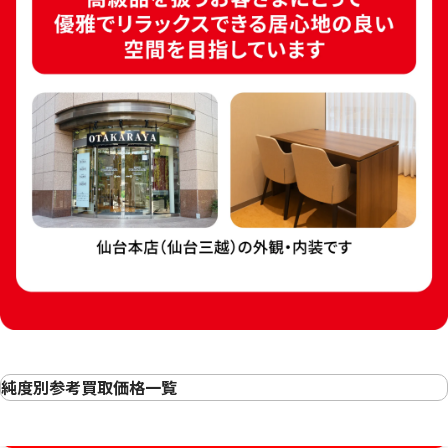
24金(K24)天皇陛下喜寿奉祝記念小判
24金(K24)札幌
28.0g
28g
参考買取価格
参考買取価格
833,300
円
833,300
円
純度別参考買取価格一覧
24金(K24・純金)の買取
24金(K24) 東京2020オリンピックエンブ
24金 (K24) 小判
金相場高騰中！売るなら今！
23金（K23）の買取
レム純金小判
18.75g