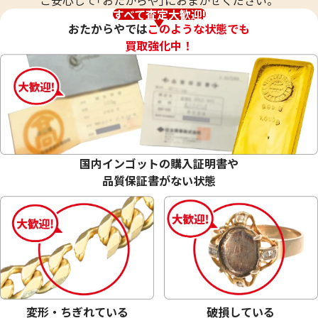
すべて査定大歓迎!
おたからやでは
このような状態でも
買取強化中！
24金 (K24) 伊勢神宮第六十回御遷宮記念
24金 (K24) 小判
公式小判
56.6g
90g
国内インゴットの購入証明書や
参考買取価格
参考買取価格
品質保証書がない状態
2,678,500
円
1,684,500
円
変形・ちぎれている
破損している