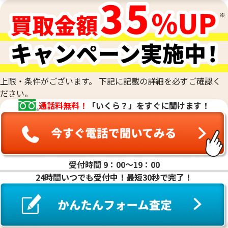
22金（K22）の買取
20.0g
21.6金(K21.6)の買取
参考買取価格
参考買取価格
20金（K20）の買取
595,200
円
558,000
円
18金(K18)の買取
14金（K14）の買取
12金（K12）の買取
上限・条件がございます。 下記に記載の詳細を必ずご確認く
10金（K10）の買取
ださい。
9金（K9）の買取
通話料無料！
「いくら？」をすぐに聞けます！
受付時間 9：00〜19：00
24時間いつでも受付中！最短30秒で完了！
20金(K20)慶長小判 みちのく銀行 西暦
24金(K24)皇太
2000年記念
年記念小判