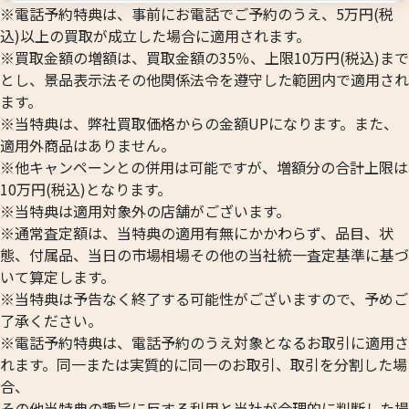
17.8g
14.5g
※電話予約特典は、事前にお電話でご予約のうえ、5万円(税
参考買取価格
参考買取価格
込)以上の買取が成立した場合に適用されます。
434,700
円
431,500
円
※買取金額の増額は、買取金額の35％、上限10万円(税込)まで
とし、景品表示法その他関係法令を遵守した範囲内で適用され
ます。
※当特典は、弊社買取価格からの金額UPになります。また、
適用外商品はありません。
※他キャンペーンとの併用は可能ですが、増額分の合計上限は
10万円(税込)となります。
※当特典は適用対象外の店舗がございます。
※通常査定額は、当特典の適用有無にかかわらず、品目、状
態、付属品、当日の市場相場その他の当社統一査定基準に基づ
いて算定します。
※当特典は予告なく終了する可能性がございますので、予めご
了承ください。
※電話予約特典は、電話予約のうえ対象となるお取引に適用さ
24金 (K24) 十二支小判 酉
24金 (K24) 十二
れます。同一または実質的に同一のお取引、取引を分割した場
10.7g
10.2g
合、
参考買取価格
参考買取価格
その他当特典の趣旨に反する利用と当社が合理的に判断した場