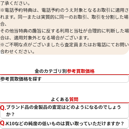
了承ください。
※電話予約特典は、電話予約のうえ対象となるお取引に適用さ
れます。同一または実質的に同一のお取引、取引を分割した場
合、
その他当特典の趣旨に反する利用と当社が合理的に判断した場
合は、適用対象外となる場合がございます。
※ご不明な点がございましたら査定員またはお電話にてお問い
合わせください。
金のカテゴリ別
参考買取価格
参考買取価格を探す
24金（K24・純金）
23金（K23）
よくある
質問
22金（K22）
ブランド品の金製品の査定はどのようになるのでしょう
21.6金（K21.6）
か？
20金（K20）
K10などの純度の低いものは買い取っていただけますか？
18金（K18）