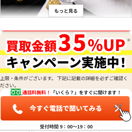
ンチメートルあたり何グラムかは、金属ごとに異なり、K18や
もっと見る
PT900のように何種類かの貴金属を混ぜ合わせて作った合金
でも、その混合比率が解っているので比重が計算出来ます。こ
の比重の値は、金の純度ごとに固有です。そのため、宝石など
金相場高騰中！売るなら今！
が付いていない金塊やインゴットなど、水に浸すことができ
刻印がなくて純度がわからないお品物や、他の素材のお品物
るものの純度を、非常に正確に測定する際に用います。最終的
と組み合わされた合金のお品物、低純度のお品物も、当社の
な査定額は、これらの科学的なデータに加えて、査定士が持つ
専門的な技術で正確に測定し、その場で価値を判定いたしま
専門知識と経験を総合的に判断して算出されます。
す。他店で「買取は難しい」と断られてしまったお品物も、諦
めずにご相談ください。おたからやでは、確かな鑑定力で、
これまでお値段がつかなかったお品物にも、思わぬ価値が見
上限・条件がございます。 下記に記載の詳細を必ずご確認く
つかるかもしれません。どのような貴金属でも、お気軽にお
ださい。
持ち込みください。
通話料無料！
「いくら？」をすぐに聞けます！
受付時間 9：00〜19：00