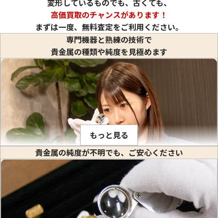
変形しているものでも、古くても、
高価買取のチャンスがあります！
まずは一度、無料査定をご利用ください。
専門機器と熟練の技術で
貴金属の種類や純度を見極めます
もっと見る
24金(K24)田中貴金属 純金小判
24金 (K24) 鶴亀小
貴金属の純度が不明でも、ご安心ください
3.75g
3.7g
参考買取価格
参考買取価格
金や白金などの貴金属はそれぞれ固有の比重値を持っていま
111,600
円
110,100
円
す。比重とは、私達が生活している場所で(常温、常圧で)その
物質の1立方センチメートル当りの重量のことをいいます。(※
物質を1センチ角のサイの目状に切った時のその重さ) 1立方セ