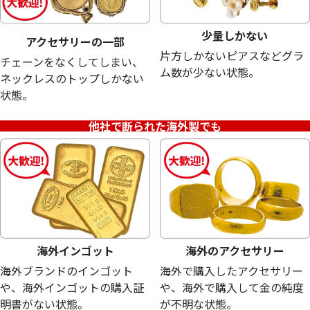
少量しかない
アクセサリーの一部
片方しかないピアスなどグラ
チェーンをなくしてしまい、
ム数が少ない状態。
ネックレスのトップしかない
24金 (K24) 小判
24金(K24)天皇
状態。
33.8g
25.0g
参考買取価格
参考買取価格
他社で断られた海外製でも
1,005,900
円
744,000
円
海外インゴット
海外のアクセサリー
海外ブランドのインゴット
海外で購入したアクセサリー
や、海外インゴットの購入証
や、海外で購入して金の純度
明書がない状態。
が不明な状態。