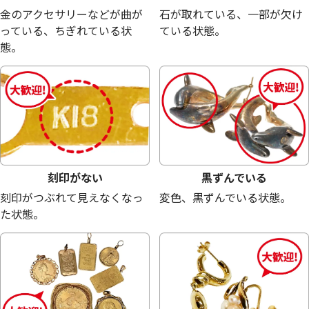
金のアクセサリーなどが曲が
石が取れている、一部が欠け
っている、ちぎれている状
ている状態。
態。
22金(K22)三越謹製札幌オリンピック小判
22金 (K22) 札
43.7g
43.6g
参考買取価格
参考買取価格
1,195,700
円
1,192,900
円
刻印がない
黒ずんでいる
刻印がつぶれて見えなくなっ
変色、黒ずんでいる状態。
た状態。