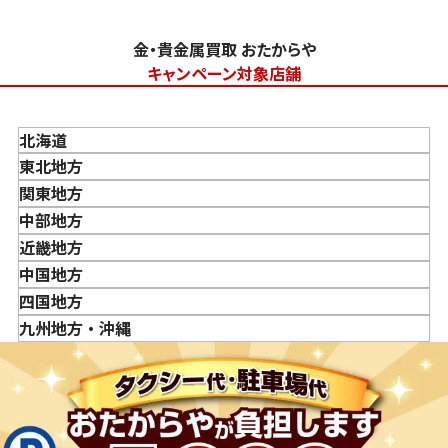
刻印のない金・貴金属は査定できますか？
大判・小判、外国金貨、古銭やコインなども買取してもら
金・貴金属買取 おたからや
えますか？
キャンペーン対象店舗
「金・貴金属の査定」にはどれくらい時間がかかります
か？
北海道
「金・貴金属の買取価格」はどうやって決まりますか？
東北地方
金・貴金属はいつ売るのがポイント？日によって買取価格
青森県
関東地方
が違うって本当ですか？
岩手県
東京都
中部地方
貴金属の売り時はいつですか？
宮城県
神奈川県
新潟県
近畿地方
秋田県
埼玉県
富山県
三重県
中国地方
山形県
千葉県
石川県
滋賀県
鳥取県
四国地方
福島県
茨城県
山梨県
京都府
島根県
徳島県
九州地方・沖縄
栃木県
長野県
大阪府
岡山県
香川県
福岡県
群馬県
岐阜県
兵庫県
広島県
愛媛県
佐賀県
静岡県
奈良県
山口県
長崎県
愛知県
和歌山県
熊本県