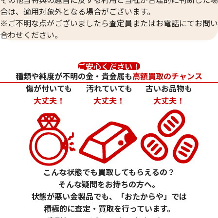
318,400
円
303,500
円
合は、適用対象外となる場合がございます。
※ご不明な点がございましたら査定員またはお電話にてお問い
合わせください。
ご安心ください！
種類や純度が不明の金・貴金属も
高額買取のチャンス
傷が付いても
汚れていても
古いお品物も
大丈夫！
大丈夫！
大丈夫！
24金(K24) 徳力本店 干支小判 午
24金（K24）天
こんな状態でも買取してもらえるの？
10g
5.0g
そんな疑問をお持ちの方へ。
参考買取価格
参考買取価格
状態が悪い金製品でも、「おたからや」では
297,600
円
148,800
円
積極的に査定・買取を行っています。