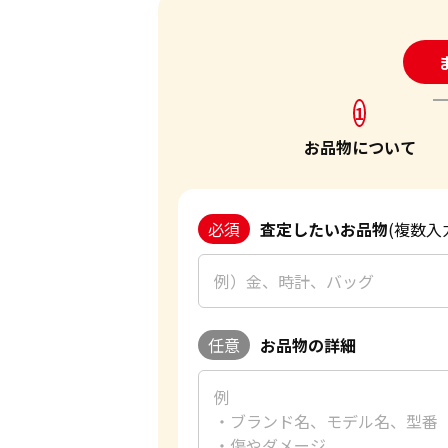
24
1
お品物について
必須
査定したいお品物
(複数入
任意
お品物の詳細