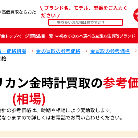
ブランド名、モデル、型番をご入力く
計の高価買取ならおた
ださい
ジ
金
トップページ
買取品目一覧
初めての方へ
選べる査定方法
買取ブランド
取・価格相場
金の買取の参考価格
金買取の参考価格
価格
アメリカン金時計買取の
参考
(相場)
カン金時計の参考価格は、時期や相場により変動致します。
異なりますので詳しくはお電話でお問い合わせください。