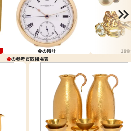
金の時計
18
金
の参考買取相場表