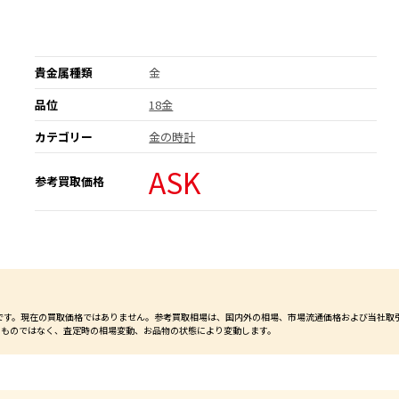
貴金属種類
金
品位
18金
カテゴリー
金の時計
ASK
参考買取価格
価格です。現在の買取価格ではありません。参考買取相場は、国内外の相場、市場流通価格および当社取
るものではなく、査定時の相場変動、お品物の状態により変動します。