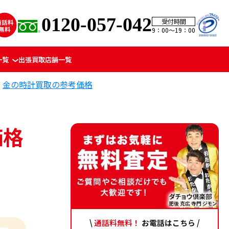
0120-057-042
受付時間
9：00〜19：00
一覧
出張買取
店舗一覧
金の時計買取の参考価格
価格
\
通話料無料！
お電話はこちら /