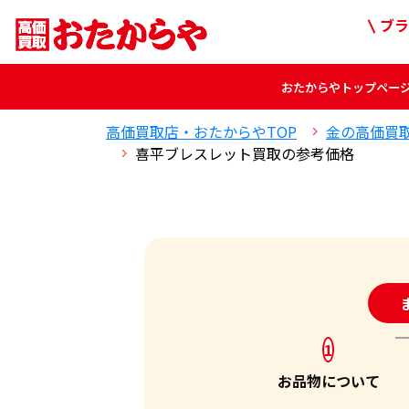
ブラ
おたからや
トップペー
高価買取店・おたからやTOP
金の高価買
喜平ブレスレット買取の参考価格
24
1
お品物について