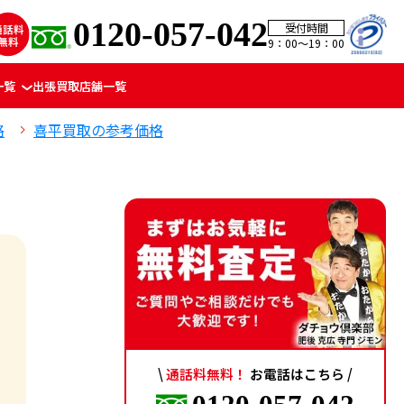
0120-057-042
受付時間
9：00〜19：00
一覧
出張買取
店舗一覧
格
喜平買取の参考価格
\
通話料無料！
お電話はこちら /