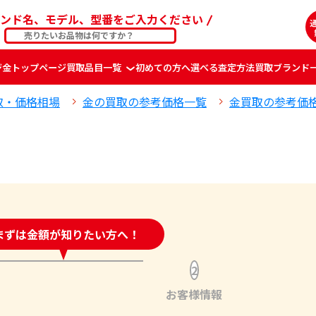
ンド名、モデル、型番をご入力ください
ジ
金
トップページ
買取品目一覧
初めての方へ
選べる査定方法
買取ブランド
取・価格相場
金の買取の参考価格一覧
金買取の参考価
時間受付中!
まずは金額が知りたい方へ！
問い合わせフォーム
2
お客様情報