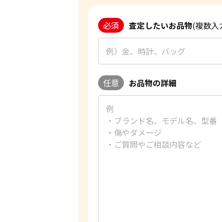
必須
査定したいお品物
(複数入
任意
お品物の詳細