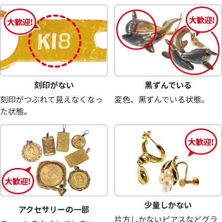
18金 (K18) メガネ
18金 (K18) メガネ
23.6g
22.7g
参考買取価格
参考買取価格
530,300
円
510,100
円
刻印がない
黒ずんでいる
刻印がつぶれて見えなくなっ
変色、黒ずんでいる状態。
た状態。
少量しかない
アクセサリーの一部
片方しかないピアスなどグラ