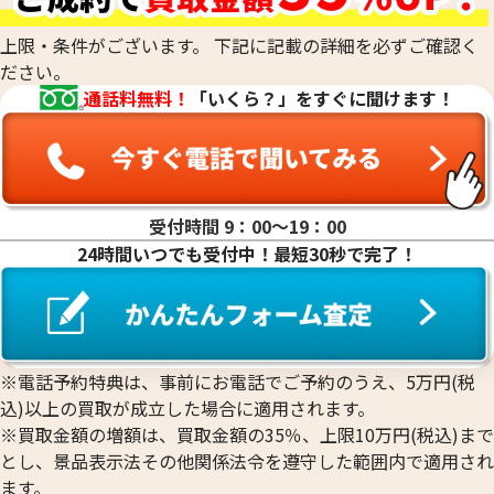
18金(K18)の買取
14金（K14）の買取
上限・条件がございます。 下記に記載の詳細を必ずご確認く
12金（K12）の買取
ださい。
10金（K10）の買取
通話料無料！
「いくら？」をすぐに聞けます！
9金（K9）の買取
受付時間 9：00〜19：00
24時間いつでも受付中！最短30秒で完了！
18金 (K18) 喜平リング
18金 (K18) 喜平
3.4g
3.2g
参考買取価格
参考買取価格
76,400
円
71,900
円
※電話予約特典は、事前にお電話でご予約のうえ、5万円(税
込)以上の買取が成立した場合に適用されます。
※買取金額の増額は、買取金額の35％、上限10万円(税込)まで
とし、景品表示法その他関係法令を遵守した範囲内で適用され
ます。