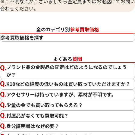
※ご不明な点がございましたら査定員またはお電話にてお問い
合わせください。
金のカテゴリ別
参考買取価格
参考買取価格を探す
24金（K24・純金）
23金（K23）
よくある
質問
22金（K22）
ブランド品の金製品の査定はどのようになるのでしょう
21.6金（K21.6）
か？
20金（K20）
K10などの純度の低いものは買い取っていただけますか？
18金（K18）
14金（K14）
アクセサリーは持っていますが、素材が不明です。
12金（K12）
少量の金でも買い取ってもらえる？
10金（K10）
付属品がなくても買取可能？
金
プラチナ
身分証明書はなぜ必要？