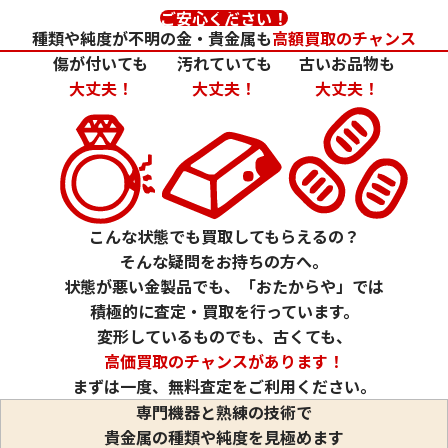
ご安心ください！
種類や純度が不明の金・貴金属も
高額買取のチャンス
傷が付いても
汚れていても
古いお品物も
大丈夫！
大丈夫！
大丈夫！
24金 (K24) カレンダー 新星工業 亥
24金 (K24) カレ
2g
1.5g
参考買取価格
参考買取価格
こんな状態でも買取してもらえるの？
59,500
円
44,600
円
そんな疑問をお持ちの方へ。
状態が悪い金製品でも、「おたからや」では
積極的に査定・買取を行っています。
変形しているものでも、古くても、
高価買取のチャンスがあります！
まずは一度、無料査定をご利用ください。
専門機器と熟練の技術で
貴金属の種類や純度を見極めます