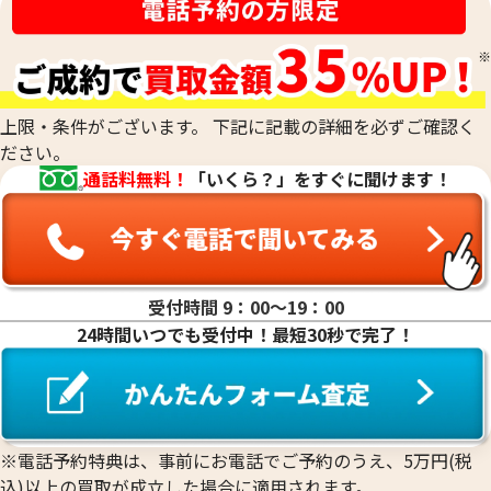
刻印がなくて純度がわからないお品物や、他の素材のお品物
るものの純度を、非常に正確に測定する際に用います。最終的
と組み合わされた合金のお品物、低純度のお品物も、当社の
な査定額は、これらの科学的なデータに加えて、査定士が持つ
専門的な技術で正確に測定し、その場で価値を判定いたしま
専門知識と経験を総合的に判断して算出されます。
す。他店で「買取は難しい」と断られてしまったお品物も、諦
めずにご相談ください。おたからやでは、確かな鑑定力で、
上限・条件がございます。 下記に記載の詳細を必ずご確認く
これまでお値段がつかなかったお品物にも、思わぬ価値が見
ださい。
つかるかもしれません。どのような貴金属でも、お気軽にお
通話料無料！
「いくら？」をすぐに聞けます！
持ち込みください。
受付時間 9：00〜19：00
24時間いつでも受付中！最短30秒で完了！
※電話予約特典は、事前にお電話でご予約のうえ、5万円(税
込)以上の買取が成立した場合に適用されます。