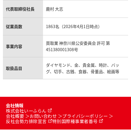
代表取締役社長
鹿村 大志
従業員数
1863名（2026年4月1日時点）
買取業 神奈川県公安委員会 許可 第
事業内容
451380001308号
ダイヤモンド、金、貴金属、時計、バッ
取扱品目
グ、切手、古銭、食器、骨董品、絵画等
会社情報
株式会社いーふらん
会社概要
お問い合わせ
プライバシーポリシー
反社会勢力排除宣言
特別国際種事業者番号