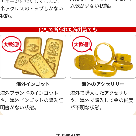
チェーンをなくしてしまい、
18金 (K18) メガネ
24金 (K24) ネッ
ム数が少ない状態。
ネックレスのトップしかない
20.0g
13.5g
状態。
参考買取価格
参考買取価格
449,400
円
401,700
円
他社で断られた海外製でも
海外インゴット
海外のアクセサリー
海外ブランドのインゴット
海外で購入したアクセサリー
や、海外インゴットの購入証
や、海外で購入して金の純度
明書がない状態。
が不明な状態。
24金 (K24) サントメ・プリンシべ民主共
24金 (K24) ネッ
和国 金貨
9.7g
主な取引先