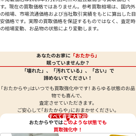
す。現在の買取価格ではありません。参考買取相場は、国内外
の相場、市場流通価格および当社取引実績をもとに算出した目
安価格です。実際の買取価格を保証するものではなく、査定時
の相場変動、お品物の状態により変動します。
24金 (K24) ネックレス
24金 (K24) ネッ
20.8g
20.8g
あなたのお家に
「おたから」
参考買取価格
参考買取価格
眠っていませんか？
619,000
円
619,000
円
「壊れた」、「汚れている」、「古い」で
諦めないでください！
｢おたからや｣はいつでも買取強化中です! あらゆる状態のお品
物でも喜んで、
査定させていただきます。
ご安心して｢おたからや｣におまかせください。
すべて査定大歓迎!
おたからやでは
このような状態でも
買取強化中！