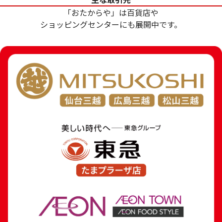
参考買取価格
参考買取価格
「おたからや」は百貨店や
369,000
円
288,600
円
ショッピングセンターにも展開中です。
24金 (K24) ネックレス
18金 (K18) 喜平
8.1g
7.8g
参考買取価格
参考買取価格
241,000
円
175,200
円