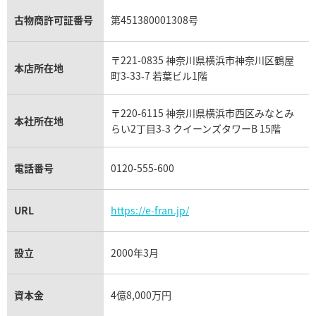
ガーネット買取
ブレゲ買取
グッチ買取
ブシュロン買取
アクアマリン買取
オメガ買取
プラダ買取
古物商許可証番号
第451380001308号
モーブッサン買取
ウブロ買取
ミキモト買取
IWC買取
グラフ買取
〒221-0835 神奈川県横浜市神奈川区鶴屋
カルティエ買取
本店所在地
フランク ミュラー買取
町3-33-7 若葉ビル1階
リシャール・ミル買取
タグ・ホイヤー買取
〒220-6115 神奈川県横浜市西区みなとみ
パネライ買取
本社所在地
らい2丁目3-3 クイーンズタワーB 15階
チューダー（チュードル）買取
電話番号
0120-555-600
URL
https://e-fran.jp/
設立
2000年3月
資本金
4億8,000万円