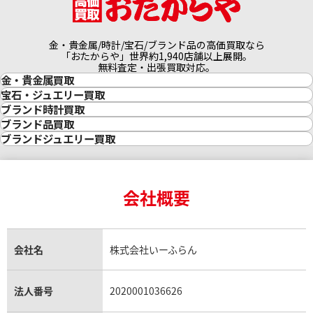
金・貴金属/時計/宝石/ブランド品の高価買取なら
「おたからや」世界約1,940店舗以上展開。
無料査定・出張買取対応。
金・貴金属買取
金買取
宝石・ジュエリー買取
金の相場価格情報
宝石・ジュエリー買取
ブランド時計買取
金の参考買取価格一覧
ダイヤモンド買取
時計買取
ブランド品買取
インゴット買取
ダイヤモンド・宝石の参考価格一覧
ロレックス買取
ブランド買取
ブランドジュエリー買取
インゴットの相場価格情報
リング・結婚指輪買取
ロレックス デイトナ買取
ルイ・ヴィトン買取
カルティエ買取
24金買取
エメラルド買取
ロレックス サブマリーナー買取
ルイ・ヴィトン買取の参考価格一覧
ティファニー買取
24金の相場価格情報
サファイア買取
ロレックス GMTマスター買取
エルメス買取
ブルガリ買取
18金買取
ルビー買取
ロレックス エクスプローラー買取
会社概要
エルメス バーキン買取
ヴァンクリーフ＆アーペル買取
18金の相場価格情報
ヒスイ買取
ロレックス デイトジャスト買取
エルメス ケリー買取
ハリーウィンストン買取
金のアクセサリー買取
オパール買取
ロレックス 買取の参考価格一覧
エルメス買取の参考価格一覧
クロムハーツ買取
金貨買取
トパーズ買取
パテック フィリップ買取
シャネル買取
フレッド買取
貴金属買取
タンザナイト買取
パテック フィリップノーチラス買取
シャネル マトラッセ買取
ショーメ買取
会社名
株式会社いーふらん
プラチナ買取
アメジスト買取
オーデマ ピゲ買取
シャネル買取の参考価格一覧
ショパール買取
銀・シルバー買取
パライバトルマリン買取
オーデマ ピゲ ロイヤルオーク買取
ディオール買取
タサキ買取
パラジウム買取
キャッツアイ買取
ヴァシュロン・コンスタンタン買取
セリーヌ買取
法人番号
2020001036626
ダミアーニ買取
アレキサンドライト買取
A.ランゲ&ゾーネ買取
フェンディ買取
ピアジェ買取