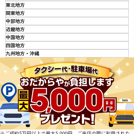
東北地方
金・貴金属はいつ売るのがポイント？日によって買取価格
青森県
関東地方
が違うって本当ですか？
岩手県
東京都
中部地方
貴金属の売り時はいつですか？
宮城県
神奈川県
新潟県
近畿地方
秋田県
埼玉県
富山県
三重県
中国地方
山形県
千葉県
石川県
滋賀県
鳥取県
四国地方
福島県
茨城県
山梨県
京都府
島根県
徳島県
九州地方・沖縄
栃木県
長野県
大阪府
岡山県
香川県
福岡県
群馬県
岐阜県
兵庫県
広島県
愛媛県
佐賀県
静岡県
奈良県
山口県
長崎県
愛知県
和歌山県
熊本県
大分県
宮崎県
鹿児島県
※ご成約5万円以上で最大5,000円。ご来店の際に利用された