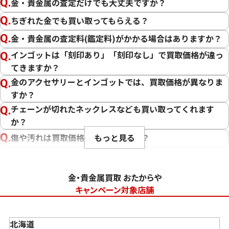
金・貴金属の査定だけでも大丈夫ですか？
ちぎれた金でも買い取ってもらえる？
金・貴金属の査定料(鑑定料)がかかる場合はありますか？
インゴットは「刻印あり」「刻印なし」で買取価格が違っ
てきますか？
金のアクセサリーとインゴットでは、買取価格が異なりま
すか？
チェーンが切れたネックレスなども買い取ってくれます
か？
もっと見る
傷や汚れは買取価格に影響しますか？
刻印のない金・貴金属は査定できますか？
大判・小判、外国金貨、古銭やコインなども買取してもら
金・貴金属買取 おたからや
えますか？
キャンペーン対象店舗
「金・貴金属の査定」にはどれくらい時間がかかります
か？
北海道
「金・貴金属の買取価格」はどうやって決まりますか？