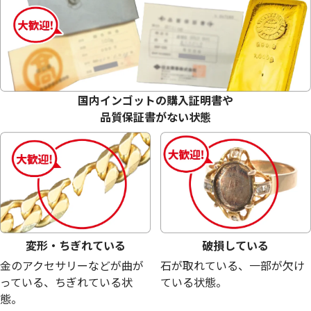
18金 (K18) メガネ
18金 (K18) メガネ
27.2g
26.0g
参考買取価格
参考買取価格
国内インゴットの購入証明書や
611,200
円
584,200
円
品質保証書がない状態
変形・ちぎれている
破損している
金のアクセサリーなどが曲が
石が取れている、一部が欠け
っている、ちぎれている状
ている状態。
態。