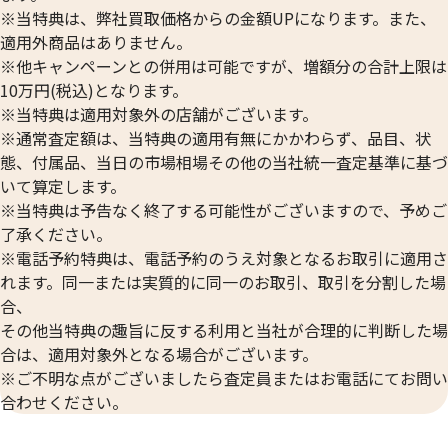
※当特典は、弊社買取価格からの金額UPになります。また、
適用外商品はありません。
※他キャンペーンとの併用は可能ですが、増額分の合計上限は
10万円(税込)となります。
※当特典は適用対象外の店舗がございます。
※通常査定額は、当特典の適用有無にかかわらず、品目、状
態、付属品、当日の市場相場その他の当社統一査定基準に基づ
いて算定します。
24金 (K24) カレンダー 新星工業 戌
24金 (K24) カレ
※当特典は予告なく終了する可能性がございますので、予めご
2g
2g
了承ください。
参考買取価格
参考買取価格
※電話予約特典は、電話予約のうえ対象となるお取引に適用さ
59,500
円
59,500
円
れます。同一または実質的に同一のお取引、取引を分割した場
合、
その他当特典の趣旨に反する利用と当社が合理的に判断した場
合は、適用対象外となる場合がございます。
※ご不明な点がございましたら査定員またはお電話にてお問い
合わせください。