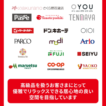
24金 (K24) カレンダー 新星工業 寅
18金 (K18) 喜平
5.4g
5.0g
参考買取価格
参考買取価格
160,700
円
112,300
円