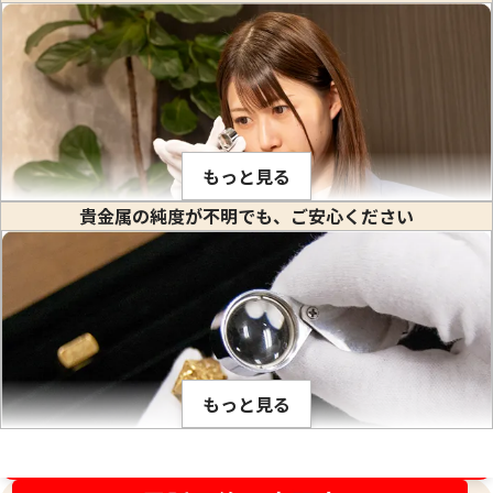
24金 (K24) カレンダー 新星工業 辰丑
24金 (K24) カレ
1.1g
1g
もっと見る
参考買取価格
参考買取価格
貴金属の純度が不明でも、ご安心ください
32,700
円
29,700
円
金や白金などの貴金属はそれぞれ固有の比重値を持っていま
す。比重とは、私達が生活している場所で(常温、常圧で)その
物質の1立方センチメートル当りの重量のことをいいます。(※
物質を1センチ角のサイの目状に切った時のその重さ) 1立方セ
ンチメートルあたり何グラムかは、金属ごとに異なり、K18や
もっと見る
PT900のように何種類かの貴金属を混ぜ合わせて作った合金
でも、その混合比率が解っているので比重が計算出来ます。こ
の比重の値は、金の純度ごとに固有です。そのため、宝石など
金相場高騰中！売るなら今！
が付いていない金塊やインゴットなど、水に浸すことができ