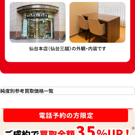
24金 (K24) カレ
24金 (K24) カレンダー 新星工業 子
3g
純度別参考買取価格一覧
3.5g
24金(K24・純金)の買取
参考買取価格
参考買取価格
金相場高騰中！売るなら今！
23金（K23）の買取
104,100
円
89,200
円
22金（K22）の買取
21.6金(K21.6)の買取
20金（K20）の買取