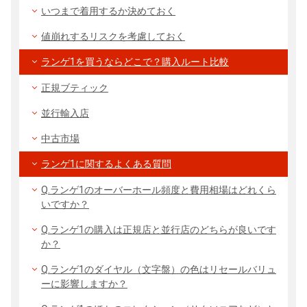
いつまで着用するか決めておく
値崩れするリスクを考慮しておく
ランゲ1を買うならどこで？購入ルート比較
正規ブティック
並行輸入店
中古市場
ランゲ1に関するよくある質問
Q.ランゲ1のオーバーホール頻度と費用相場はどれくら
いですか？
Q.ランゲ1の購入は正規店と並行店のどちらが良いです
か？
Q.ランゲ1のダイヤル（文字盤）の色はリセールバリュ
ーに影響しますか？