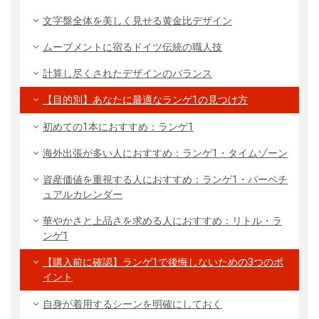
文字盤全体を美しく見せる黄金比デザイン
ムーブメントに宿るドイツ伝統の職人技
計算し尽くされたデザインのバランス
【目的別】あなたに最適なランゲ1の見つけ方
初めての1本におすすめ：ランゲ1
海外出張が多い人におすすめ：ランゲ1・タイムゾーン
資産価値を重視する人におすすめ：ランゲ1・パーペチ
ュアルカレンダー
華やかさと上品さを求める人におすすめ：リトル・ラ
ンゲ1
【購入前に確認】ランゲ1で後悔しないための3つのポ
イント
自身が着用するシーンを明確にしておく