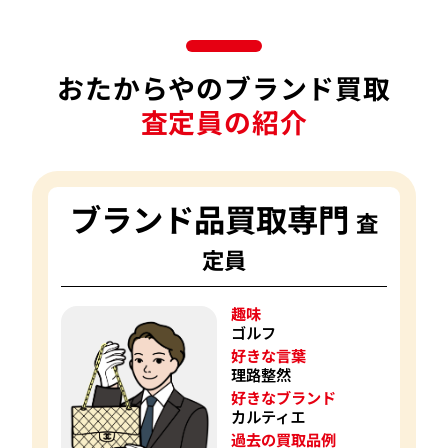
おたからやのブランド買取
査定員の紹介
ブランド品買取専門
査
定員
趣味
ゴルフ
好きな言葉
理路整然
好きなブランド
カルティエ
過去の買取品例