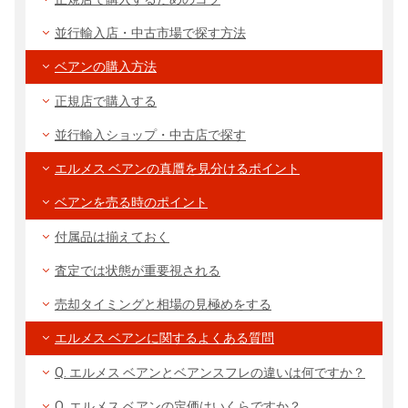
並行輸入店・中古市場で探す方法
ベアンの購入方法
正規店で購入する
並行輸入ショップ・中古店で探す
エルメス ベアンの真贋を見分けるポイント
ベアンを売る時のポイント
付属品は揃えておく
査定では状態が重要視される
売却タイミングと相場の見極めをする
エルメス ベアンに関するよくある質問
Q. エルメス ベアンとベアンスフレの違いは何ですか？
Q. エルメス ベアンの定価はいくらですか？