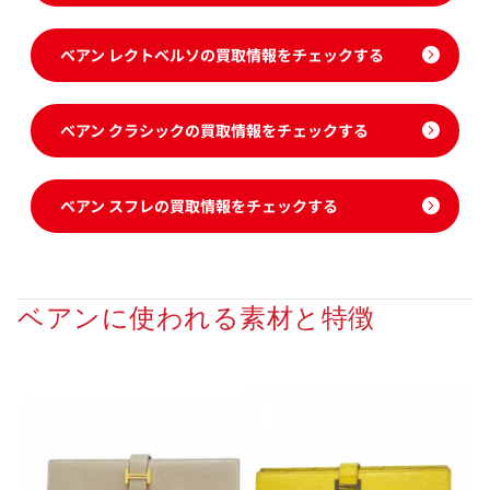
ベアン レクトベルソの買取情報をチェックする
ベアン クラシックの買取情報をチェックする
ベアン スフレの買取情報をチェックする
ベアンに使われる素材と特徴