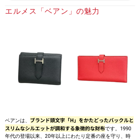
エルメス「ベアン」の魅力
ブランド頭文字「H」をかたどったバックルと
ベアンは、
スリムなシルエットが調和する象徴的な財布
です。1990
年代の登場以来、20年以上にわたり定番の座を守り、時