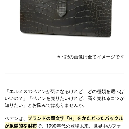
※下記の画像は全てイメージです
「エルメスのベアンが気になるけれど、どの種類を選べば
いいの？」「ベアンを売りたいけれど、高く売れるコツが
知りたい」とお悩みではありませんか。
ブランドの頭文字「H」をかたどったバックル
ベアンは、
が象徴的な財布
で、1990年代の登場以来、世界中のファ