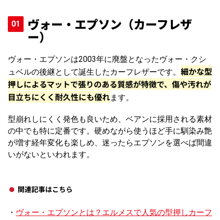
ヴォー・エプソン（カーフレザ
ー）
ヴォー・エプソンは2003年に廃盤となったヴォー・クシ
細かな型
ュベルの後継として誕生したカーフレザーです。
押しによるマットで張りのある質感が特徴で、傷や汚れが
目立ちにくく耐久性にも優れ
ます。
型崩れしにくく発色も良いため、ベアンに採用される素材
の中でも特に定番です。硬めながら使うほど手に馴染み艶
が増す経年変化も楽しめ、迷ったらエプソンを選べば間違
いがないといわれます。
関連記事はこちら
・
ヴォー・エプソンとは？エルメスで人気の型押しカーフ