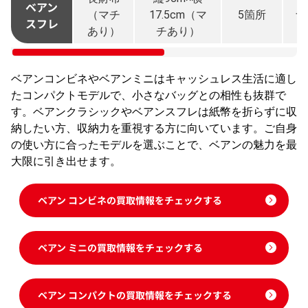
ベアン
（マチ
17.5cm（マ
5箇所
ナ
スフレ
あり）
チあり）
1
ベアンコンビネやベアンミニはキャッシュレス生活に適し
たコンパクトモデルで、小さなバッグとの相性も抜群で
す。ベアンクラシックやベアンスフレは紙幣を折らずに収
納したい方、収納力を重視する方に向いています。ご自身
の使い方に合ったモデルを選ぶことで、ベアンの魅力を最
大限に引き出せます。
ベアン コンビネの買取情報をチェックする
ベアン ミニの買取情報をチェックする
ベアン コンパクトの買取情報をチェックする