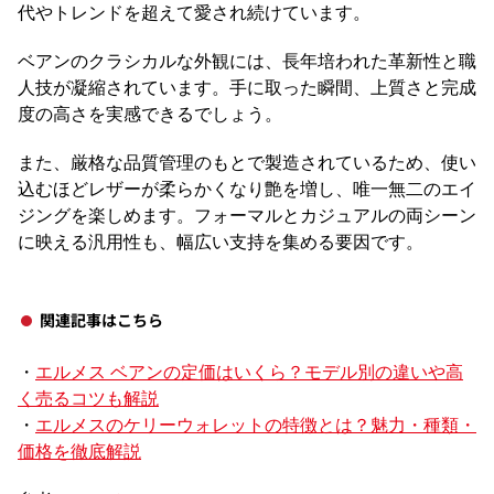
代やトレンドを超えて愛され続けています。
ベアンのクラシカルな外観には、長年培われた革新性と職
人技が凝縮されています。手に取った瞬間、上質さと完成
度の高さを実感できるでしょう。
また、厳格な品質管理のもとで製造されているため、使い
込むほどレザーが柔らかくなり艶を増し、唯一無二のエイ
ジングを楽しめます。フォーマルとカジュアルの両シーン
に映える汎用性も、幅広い支持を集める要因です。
関連記事はこちら
・
エルメス ベアンの定価はいくら？モデル別の違いや高
く売るコツも解説
・
エルメスのケリーウォレットの特徴とは？魅力・種類・
価格を徹底解説