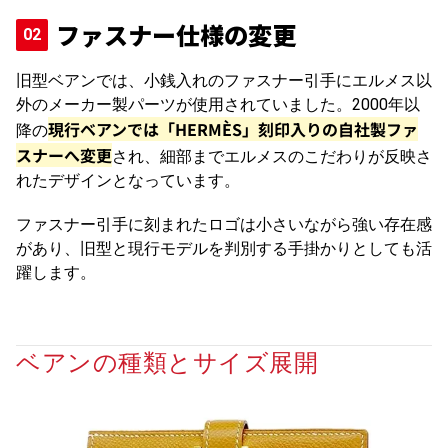
ファスナー仕様の変更
旧型ベアンでは、小銭入れのファスナー引手にエルメス以
外のメーカー製パーツが使用されていました。2000年以
現行ベアンでは「HERMÈS」刻印入りの自社製ファ
降の
スナーへ変更
され、細部までエルメスのこだわりが反映さ
れたデザインとなっています。
ファスナー引手に刻まれたロゴは小さいながら強い存在感
があり、旧型と現行モデルを判別する手掛かりとしても活
躍します。
ベアンの種類とサイズ展開