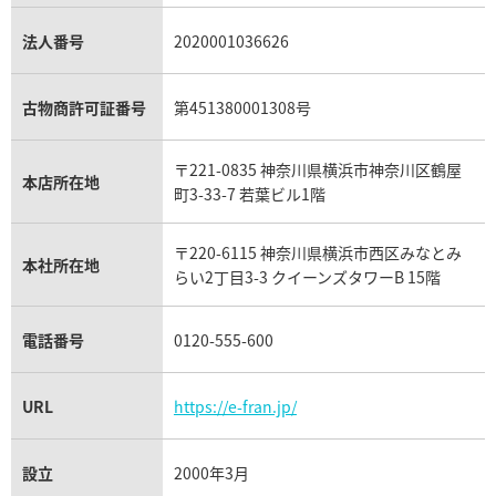
銀・シルバー買取
パライバトルマリン買取
オーデマ ピゲ ロイヤルオーク買取
ディオール買取
タサキ買取
パラジウム買取
キャッツアイ買取
ヴァシュロン・コンスタンタン買取
セリーヌ買取
法人番号
2020001036626
ダミアーニ買取
アレキサンドライト買取
A.ランゲ&ゾーネ買取
フェンディ買取
ピアジェ買取
ガーネット買取
ブレゲ買取
グッチ買取
ブシュロン買取
アクアマリン買取
オメガ買取
プラダ買取
古物商許可証番号
第451380001308号
モーブッサン買取
ウブロ買取
ミキモト買取
IWC買取
グラフ買取
〒221-0835 神奈川県横浜市神奈川区鶴屋
カルティエ買取
本店所在地
フランク ミュラー買取
町3-33-7 若葉ビル1階
リシャール・ミル買取
タグ・ホイヤー買取
〒220-6115 神奈川県横浜市西区みなとみ
パネライ買取
本社所在地
らい2丁目3-3 クイーンズタワーB 15階
チューダー（チュードル）買取
電話番号
0120-555-600
URL
https://e-fran.jp/
設立
2000年3月