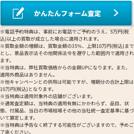
プラチナ1000(Pt1000)ネックレス・リン
プラチナ850 (Pt85
※電話予約特典は、事前にお電話でご予約のうえ、5万円(税
グまとめ
ネックレス
込)以上の買取が成立した場合に適用されます。
リングまとめ
※買取金額の増額は、買取金額の35％、上限10万円(税込)まで
43.6g
39.0g
とし、景品表示法その他関係法令を遵守した範囲内で適用され
参考買取価格
参考買取価格
ます。
663,100
円
516,400
円
※当特典は、弊社買取価格からの金額UPになります。また、
適用外商品はありません。
※他キャンペーンとの併用は可能ですが、増額分の合計上限は
10万円(税込)となります。
※当特典は適用対象外の店舗がございます。
※通常査定額は、当特典の適用有無にかかわらず、品目、状
態、付属品、当日の市場相場その他の当社統一査定基準に基づ
いて算定します。
※当特典は予告なく終了する可能性がございますので、予めご
了承ください。