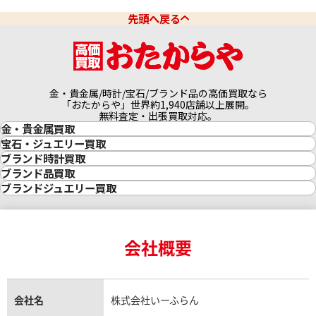
先頭へ戻る
プラチナ850 (Pt850) ネックレス
プラチナ650(Pt65
20.6g
3.2g
参考買取価格
参考買取価格
金・貴金属/時計/宝石/ブランド品の高価買取なら
272,700
円
29,600
円
「おたからや」世界約1,940店舗以上展開。
無料査定・出張買取対応。
金・貴金属買取
金買取
宝石・ジュエリー買取
金の相場価格情報
宝石・ジュエリー買取
ブランド時計買取
金の参考買取価格一覧
ダイヤモンド買取
時計買取
ブランド品買取
インゴット買取
ダイヤモンド・宝石の参考価格一覧
ロレックス買取
ブランド買取
ブランドジュエリー買取
インゴットの相場価格情報
リング・結婚指輪買取
ロレックス デイトナ買取
ルイ・ヴィトン買取
カルティエ買取
24金買取
エメラルド買取
ロレックス サブマリーナー買取
ルイ・ヴィトン買取の参考価格一覧
ティファニー買取
24金の相場価格情報
サファイア買取
ロレックス GMTマスター買取
エルメス買取
ブルガリ買取
18金買取
ルビー買取
ロレックス エクスプローラー買取
会社概要
エルメス バーキン買取
ヴァンクリーフ＆アーペル買取
18金の相場価格情報
ヒスイ買取
ロレックス デイトジャスト買取
エルメス ケリー買取
ハリーウィンストン買取
金のアクセサリー買取
オパール買取
ロレックス 買取の参考価格一覧
エルメス買取の参考価格一覧
クロムハーツ買取
金貨買取
トパーズ買取
パテック フィリップ買取
シャネル買取
フレッド買取
貴金属買取
タンザナイト買取
パテック フィリップノーチラス買取
シャネル マトラッセ買取
ショーメ買取
会社名
株式会社いーふらん
プラチナ買取
アメジスト買取
オーデマ ピゲ買取
シャネル買取の参考価格一覧
ショパール買取