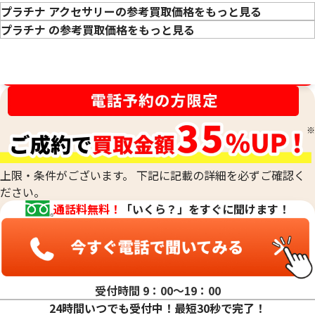
プラチナ アクセサリーの参考買取価格をもっと見る
プラチナ の参考買取価格をもっと見る
買取金額最高値に挑戦中！
プラチナ1000(Pt1000)ネックレス・リン
プラチナ850 (Pt85
グまとめ
アクセサリー
50.0g
52.7g
参考買取価格
参考買取価格
760,400
円
697,800
円
上限・条件がございます。 下記に記載の詳細を必ずご確認く
ださい。
通話料無料！
「いくら？」をすぐに聞けます！
受付時間 9：00〜19：00
24時間いつでも受付中！最短30秒で完了！