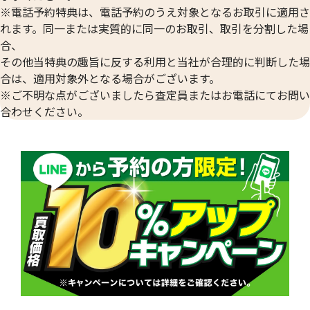
※電話予約特典は、電話予約のうえ対象となるお取引に適用さ
れます。同一または実質的に同一のお取引、取引を分割した場
合、
その他当特典の趣旨に反する利用と当社が合理的に判断した場
プラチナ850(Pt850)ネックレス・指輪
プラチナ850(Pt8
合は、適用対象外となる場合がございます。
34.0g
31.0g
※ご不明な点がございましたら査定員またはお電話にてお問い
参考買取価格
参考買取価格
合わせください。
450,200
円
410,500
円