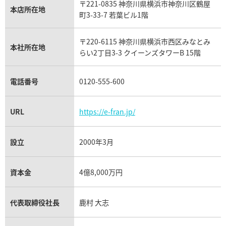
状態
A
〒221-0835 神奈川県横浜市神奈川区鶴屋
カルティエ買取
本店所在地
状態
A
備考
付属品あり
フランク ミュラー買取
町3-33-7 若葉ビル1階
リシャール・ミル買取
備考
本体のみ
店舗
池袋サンシャイン通
タグ・ホイヤー買取
店舗
小倉魚町本店
り本店
〒220-6115 神奈川県横浜市西区みなとみ
パネライ買取
本社所在地
らい2丁目3-3 クイーンズタワーB 15階
チューダー（チュードル）買取
電話番号
0120-555-600
URL
https://e-fran.jp/
設立
2000年3月
2026年6月買取
2026年6月買取
資本金
4億8,000万円
SV800 ロサンゼルスオリ
SV1000 メイプルリーフ
ンピック記念1ドル銀貨
銀貨 1oz 31.1g
27g
代表取締役社長
鹿村 大志
状態
B
状態
A
備考
本体のみ
備考
本体のみ