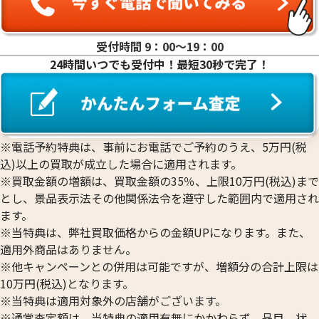
受付時間 9：00〜19：00
24時間いつでも受付中！最短30秒で完了！
2026年6月買取
2026年6月買取
SV1000 銀杯 137.2g
SV850 ブレスレット
60.4g
状態
A
状態
A
※電話予約特典は、事前にお電話でご予約のうえ、5万円(税
備考
本体のみ
備考
付属品あり
込)以上の買取が成立した場合に適用されます。
※買取金額の増額は、買取金額の35％、上限10万円(税込)まで
店舗
キッピーモール三田
店舗
イオンマリナタウン
とし、景品表示法その他関係法令を遵守した範囲内で適用され
駅前店
店
ます。
※当特典は、弊社買取価格からの金額UPになります。また、
適用外商品はありません。
※他キャンペーンとの併用は可能ですが、増額分の合計上限は
10万円(税込)となります。
※当特典は適用対象外の店舗がございます。
※通常査定額は、当特典の適用有無にかかわらず、品目、状