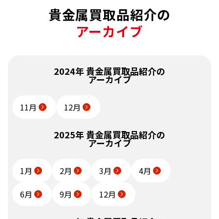
店舗
五福アリス
店舗
コープ坂戸薬師町店
保管に伴うごくわずかな変化は見ら
貴金属買取品紹介の
S（完品に近い・
れるものの、目立つ傷や変形・変色
保管品）
アーカイブ
のない状態の良い商品
A+（非常に状態が
わずかな小傷や軽微な変化は見られ
良い）
るが、全体として大変きれいな商品
2024年 貴金属買取品紹介の
アーカイブ
多少の小傷や軽微な変形は見られる
A（状態良好）
ものの、全体として状態の良い商品
11月
12月
B+（比較的状態が
細かな傷や若干の変形などは見られ
2026年6月買取
2026年6月買取
良い）
るが、全体として良好な印象の商品
SV1000 アメリカンイー
SV1000 石福金属興業
2025年 貴金属買取品紹介の
アーカイブ
グル銀貨 31.5g
インゴット 1000g
B（傷・変形あ
使用や保管に伴う傷、変形、欠損な
状態
A
り）
どが見られる商品
状態
A
備考
本体のみ
1月
2月
3月
4月
備考
本体のみ
店舗
エスポット清水天王
店舗
伏見桃山駅前店
店
6月
9月
12月