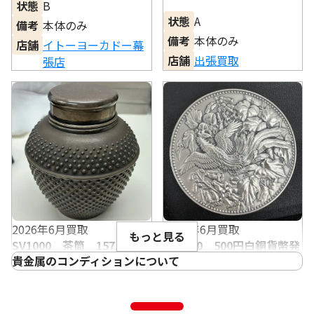
状態
B
状態
A
備考
本体のみ
備考
本体のみ
店舗
イトーヨーカドー幕
店舗
出張買取
張店
2026年6月買取
2026年6月買取
もっと見る
SV1000 茶筒 157.6g
SV1000 500円白銅貨幣発
貴金属のコンディションについて
行記念メダル 126.7g
状態
B+
状態
A
製造時の状態に近く、傷や変色・変
SS（完品）
備考
本体のみ
備考
本体のみ
形の見られない大変状態の良い商品