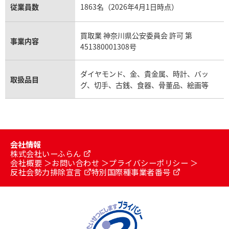
従業員数
1863名（2026年4月1日時点）
店舗
出張買取
店舗
サニー那の川店
買取業 神奈川県公安委員会 許可 第
事業内容
451380001308号
ダイヤモンド、金、貴金属、時計、バッ
取扱品目
グ、切手、古銭、食器、骨董品、絵画等
2026年6月買取
2026年6月買取
会社情報
SV1000 銀杯 44.8g
SV1000 日本マテリア
株式会社いーふらん
ル インゴット 1㎏
会社概要
お問い合わせ
プライバシーポリシー
状態
A
状態
A
反社会勢力排除宣言
特別国際種事業者番号
備考
本体のみ
備考
本体のみ
店舗
コスタ行橋店
店舗
出張買取