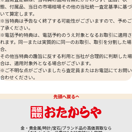
態、付属品、当日の市場相場その他の当社統一査定基準に基づ
いて算定します。
※当特典は予告なく終了する可能性がございますので、予めご
2026年6月買取
2026年6月買取
了承ください。
SV925 ネックレス
SV1000 アメリカンイー
70.6g
グル銀貨 1oz 31.1g
※電話予約特典は、電話予約のうえ対象となるお取引に適用さ
状態
B+
状態
B
れます。同一または実質的に同一のお取引、取引を分割した場
合、
備考
本体のみ
備考
箱あり
その他当特典の趣旨に反する利用と当社が合理的に判断した場
店舗
出張買取
店舗
衣笠栄町店
合は、適用対象外となる場合がございます。
※ご不明な点がございましたら査定員またはお電話にてお問い
合わせください。
先頭へ戻る
金・貴金属/時計/宝石/ブランド品の高価買取なら
2026年6月買取
2026年6月買取