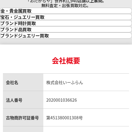
「おたからや」世界約1,940店舗以上展開。
SV1000 平成28年 桜の通
SV925 リング 2.5g
無料査定・出張買取対応。
り抜け記念 銀メダル
金・貴金属買取
金買取
138.6g
宝石・ジュエリー買取
金の相場価格情報
宝石・ジュエリー買取
ブランド時計買取
状態
A+
状態
A
金の参考買取価格一覧
ダイヤモンド買取
時計買取
ブランド品買取
備考
箱あり
備考
本体のみ
インゴット買取
ダイヤモンド・宝石の参考価格一覧
ロレックス買取
ブランド買取
ブランドジュエリー買取
インゴットの相場価格情報
リング・結婚指輪買取
店舗
アルビス八尾店
店舗
矢巾アルコ店
ロレックス デイトナ買取
ルイ・ヴィトン買取
カルティエ買取
24金買取
エメラルド買取
ロレックス サブマリーナー買取
ルイ・ヴィトン買取の参考価格一覧
ティファニー買取
24金の相場価格情報
サファイア買取
ロレックス GMTマスター買取
エルメス買取
ブルガリ買取
18金買取
ルビー買取
ロレックス エクスプローラー買取
会社概要
エルメス バーキン買取
ヴァンクリーフ＆アーペル買取
18金の相場価格情報
ヒスイ買取
ロレックス デイトジャスト買取
エルメス ケリー買取
ハリーウィンストン買取
金のアクセサリー買取
オパール買取
ロレックス 買取の参考価格一覧
エルメス買取の参考価格一覧
クロムハーツ買取
金貨買取
トパーズ買取
パテック フィリップ買取
シャネル買取
フレッド買取
貴金属買取
タンザナイト買取
パテック フィリップノーチラス買取
シャネル マトラッセ買取
ショーメ買取
会社名
株式会社いーふらん
プラチナ買取
アメジスト買取
オーデマ ピゲ買取
シャネル買取の参考価格一覧
ショパール買取
銀・シルバー買取
パライバトルマリン買取
オーデマ ピゲ ロイヤルオーク買取
ディオール買取
タサキ買取
パラジウム買取
キャッツアイ買取
ヴァシュロン・コンスタンタン買取
セリーヌ買取
法人番号
2020001036626
ダミアーニ買取
アレキサンドライト買取
A.ランゲ&ゾーネ買取
フェンディ買取
ピアジェ買取
ガーネット買取
ブレゲ買取
グッチ買取
2026年6月買取
2026年6月買取
ブシュロン買取
アクアマリン買取
オメガ買取
プラダ買取
古物商許可証番号
第451380001308号
モーブッサン買取
SV1000 井島貴金属精
SV1000 オーストラリア
ウブロ買取
ミキモト買取
錬 インゴット 500g
30ドル銀貨 1kg
IWC買取
グラフ買取