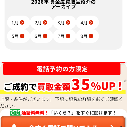
2026年 貴金属買取品紹介の
アーカイブ
1月
2月
3月
4月
5月
6月
7月
8月
2026年6月買取
2026年6月買取
買取金額最高値に挑戦中！
SV925 1988年ソウルオリ
SV1000 9ファイン ミン
ンピック記念10,000ウォン
ト インゴット 1kg
銀貨 33.4g
状態
S
状態
A
備考
付属品あり
備考
本体のみ
店舗
福岡天神本店
店舗
千葉駅東口本店
上限・条件がございます。 下記に記載の詳細を必ずご確認く
ださい。
通話料無料！
「いくら？」をすぐに聞けます！