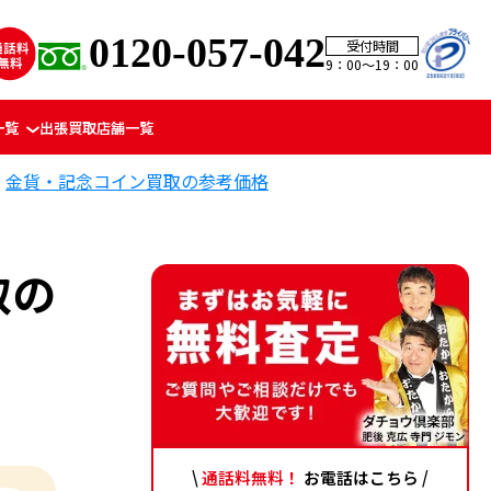
0120-057-042
受付時間
9：00〜19：00
一覧
出張買取
店舗一覧
金貨・記念コイン買取の参考価格
取の
\
通話料無料！
お電話はこちら /