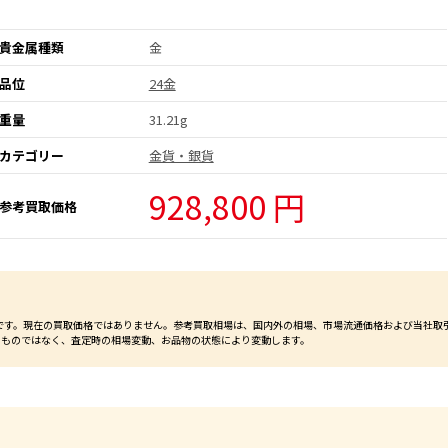
貴金属種類
金
品位
24金
重量
31.21g
カテゴリー
金貨・銀貨
928,800 円
参考買取価格
価格です。現在の買取価格ではありません。参考買取相場は、国内外の相場、市場流通価格および当社取
るものではなく、査定時の相場変動、お品物の状態により変動します。