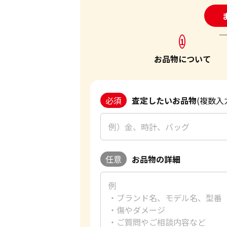
24
1
お品物について
必須
査定したいお品物
(複数入
任意
お品物の詳細