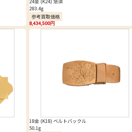
24金 (K24) 急須
283.4g
参考買取価格
8,434,500
円
18金 (K18) ベルトバックル
50.1g