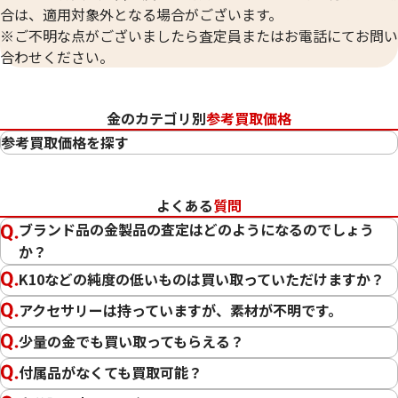
合は、適用対象外となる場合がございます。
※ご不明な点がございましたら査定員またはお電話にてお問い
合わせください。
金のカテゴリ別
参考買取価格
参考買取価格を探す
24金（K24・純金）
23金（K23）
よくある
質問
22金（K22）
ブランド品の金製品の査定はどのようになるのでしょう
21.6金（K21.6）
か？
20金（K20）
K10などの純度の低いものは買い取っていただけますか？
18金（K18）
14金（K14）
アクセサリーは持っていますが、素材が不明です。
12金（K12）
少量の金でも買い取ってもらえる？
10金（K10）
付属品がなくても買取可能？
金
プラチナ