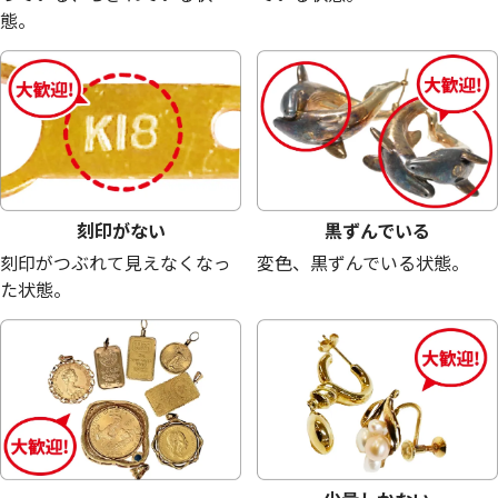
態。
18金 (K18) メガネ
18金 (K18) メガネ
23.6g
22.7g
参考買取価格
参考買取価格
530,300
円
510,100
円
刻印がない
黒ずんでいる
刻印がつぶれて見えなくなっ
変色、黒ずんでいる状態。
た状態。