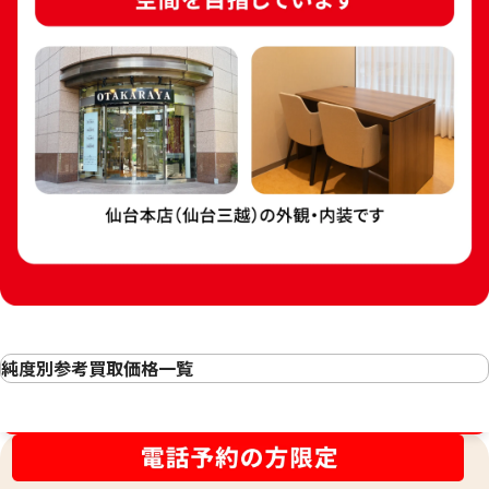
24金 (K24) カレ
24金 (K24) カレンダー 新星工業 子
3g
純度別参考買取価格一覧
3.5g
24金(K24・純金)の買取
参考買取価格
参考買取価格
金相場高騰中！売るなら今！
23金（K23）の買取
104,100
円
89,200
円
22金（K22）の買取
21.6金(K21.6)の買取