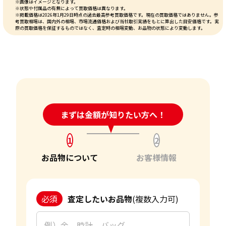
※画像はイメージとなります。
※状態や付属品の有無によって買取価格は異なります。
※掲載価格は2026年1月29日時点の過去最高参考買取価格です。現在の買取価格ではありません。参
考買取相場は、国内外の相場、市場流通価格および当社取引実績をもとに算出した目安価格です。実
際の買取価格を保証するものではなく、査定時の相場変動、お品物の状態により変動します。
24時間受付中!
まずは金額が知りたい方へ！
問い合わせフォーム
1
2
お品物について
お客様情報
必須
査定したいお品物
(複数入力可)