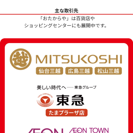
和国 金貨
9.7g
主な取引先
参考買取価格
参考買取価格
「おたからや」は百貨店や
369,000
円
288,600
円
ショッピングセンターにも展開中です。
24金 (K24) ネックレス
18金 (K18) 喜平
8.1g
7.8g