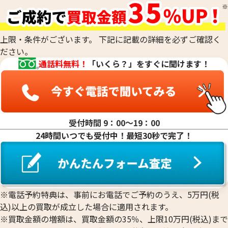
20金（K20）の買取
18金(K18)の買取
14金（K14）の買取
上限・条件がございます。 下記に記載の詳細を必ずご確認く
12金（K12）の買取
ださい。
10金（K10）の買取
通話料無料！
「いくら？」をすぐに聞けます！
9金（K9）の買取
受付時間 9：00〜19：00
24時間いつでも受付中！最短30秒で完了！
18金 (K18) 喜平リング
18金 (K18) 喜平
3.4g
3.2g
参考買取価格
参考買取価格
76,400
円
71,900
円
※電話予約特典は、事前にお電話でご予約のうえ、5万円(税
込)以上の買取が成立した場合に適用されます。
※買取金額の増額は、買取金額の35％、上限10万円(税込)まで