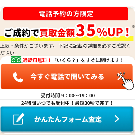
の比重の値は、金の純度ごとに固有です。そのため、宝石など
金相場高騰中！売るなら今！
が付いていない金塊やインゴットなど、水に浸すことができ
刻印がなくて純度がわからないお品物や、他の素材のお品物
るものの純度を、非常に正確に測定する際に用います。最終的
と組み合わされた合金のお品物、低純度のお品物も、当社の
な査定額は、これらの科学的なデータに加えて、査定士が持つ
専門的な技術で正確に測定し、その場で価値を判定いたしま
専門知識と経験を総合的に判断して算出されます。
す。他店で「買取は難しい」と断られてしまったお品物も、諦
めずにご相談ください。おたからやでは、確かな鑑定力で、
上限・条件がございます。 下記に記載の詳細を必ずご確認く
これまでお値段がつかなかったお品物にも、思わぬ価値が見
ださい。
つかるかもしれません。どのような貴金属でも、お気軽にお
通話料無料！
「いくら？」をすぐに聞けます！
持ち込みください。
受付時間 9：00〜19：00
24時間いつでも受付中！最短30秒で完了！