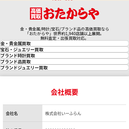
金・貴金属/時計/宝石/ブランド品の高価買取なら
「おたからや」世界約1,940店舗以上展開。
無料査定・出張買取対応。
金・貴金属買取
金買取
宝石・ジュエリー買取
金の相場価格情報
宝石・ジュエリー買取
ブランド時計買取
金の参考買取価格一覧
ダイヤモンド買取
時計買取
ブランド品買取
インゴット買取
ダイヤモンド・宝石の参考価格一覧
ロレックス買取
ブランド買取
ブランドジュエリー買取
インゴットの相場価格情報
リング・結婚指輪買取
ロレックス デイトナ買取
ルイ・ヴィトン買取
カルティエ買取
24金買取
エメラルド買取
ロレックス サブマリーナー買取
ルイ・ヴィトン買取の参考価格一覧
ティファニー買取
24金の相場価格情報
サファイア買取
ロレックス GMTマスター買取
エルメス買取
ブルガリ買取
18金買取
ルビー買取
ロレックス エクスプローラー買取
会社概要
エルメス バーキン買取
ヴァンクリーフ＆アーペル買取
18金の相場価格情報
ヒスイ買取
ロレックス デイトジャスト買取
エルメス ケリー買取
ハリーウィンストン買取
金のアクセサリー買取
オパール買取
ロレックス 買取の参考価格一覧
エルメス買取の参考価格一覧
クロムハーツ買取
金貨買取
トパーズ買取
パテック フィリップ買取
シャネル買取
フレッド買取
貴金属買取
タンザナイト買取
パテック フィリップノーチラス買取
シャネル マトラッセ買取
ショーメ買取
会社名
株式会社いーふらん
プラチナ買取
アメジスト買取
オーデマ ピゲ買取
シャネル買取の参考価格一覧
ショパール買取
銀・シルバー買取
パライバトルマリン買取
オーデマ ピゲ ロイヤルオーク買取
ディオール買取
タサキ買取