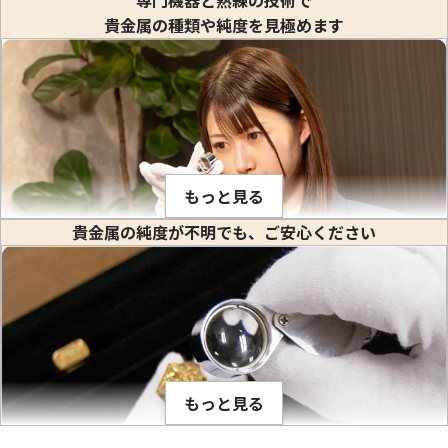
貴金属の種類や純度を見極めます
24金 (K24) カレンダー 新星工業 辰丑
24金 (K24) カレ
1.1g
1g
もっと見る
参考買取価格
参考買取価格
貴金属の純度が不明でも、ご安心ください
32,700
円
29,700
円
金や白金などの貴金属はそれぞれ固有の比重値を持っていま
す。比重とは、私達が生活している場所で(常温、常圧で)その
物質の1立方センチメートル当りの重量のことをいいます。(※
物質を1センチ角のサイの目状に切った時のその重さ) 1立方セ
ンチメートルあたり何グラムかは、金属ごとに異なり、K18や
もっと見る
PT900のように何種類かの貴金属を混ぜ合わせて作った合金
でも、その混合比率が解っているので比重が計算出来ます。こ