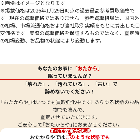
※画像はイメージとなります。
※掲載価格は2026年1月29日時点の過去最高参考買取価格で
す。現在の買取価格ではありません。参考買取相場は、国内外
の相場、市場流通価格および当社取引実績をもとに算出した目
安価格です。実際の買取価格を保証するものではなく、査定時
の相場変動、お品物の状態により変動します。
24金 (K24) ネックレス
24金 (K24) ネッ
20.8g
20.8g
あなたのお家に
「おたから」
参考買取価格
参考買取価格
眠っていませんか？
619,000
円
619,000
円
「壊れた」、「汚れている」、「古い」で
諦めないでください！
｢おたからや｣はいつでも買取強化中です! あらゆる状態のお品
物でも喜んで、
査定させていただきます。
ご安心して｢おたからや｣におまかせください。
すべて査定大歓迎!
おたからやでは
このような状態でも