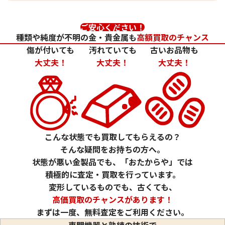
ご安心ください！
種類や純度が不明の金・貴金属も
高額買取のチャンス
傷が付いても
汚れていても
古いお品物も
大丈夫！
大丈夫！
大丈夫！
24金 (K24) カレンダー 新星工業 亥
24金 (K24) カレ
2g
1.5g
参考買取価格
参考買取価格
こんな状態でも買取してもらえるの？
59,500
円
44,600
円
そんな疑問をお持ちの方へ。
状態が悪い金製品でも、「おたからや」では
積極的に査定・買取を行っています。
変形しているものでも、古くても、
高価買取のチャンスがあります！
まずは一度、無料査定をご利用ください。
専門機器と熟練の技術で