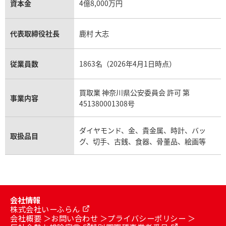
資本金
4億8,000万円
代表取締役社長
鹿村 大志
従業員数
1863名（2026年4月1日時点）
買取業 神奈川県公安委員会 許可 第
事業内容
451380001308号
ダイヤモンド、金、貴金属、時計、バッ
取扱品目
グ、切手、古銭、食器、骨董品、絵画等
会社情報
株式会社いーふらん
会社概要
お問い合わせ
プライバシーポリシー