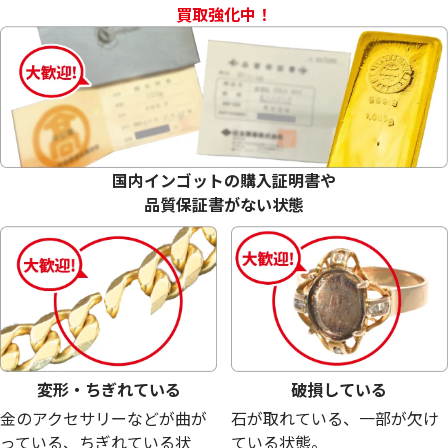
買取強化中！
18金 (K18) メガネ
18金 (K18) メガネ
27.2g
26.0g
参考買取価格
参考買取価格
国内インゴットの購入証明書や
611,200
円
584,200
円
品質保証書がない状態
変形・ちぎれている
破損している
金のアクセサリーなどが曲が
石が取れている、一部が欠け
っている、ちぎれている状
ている状態。