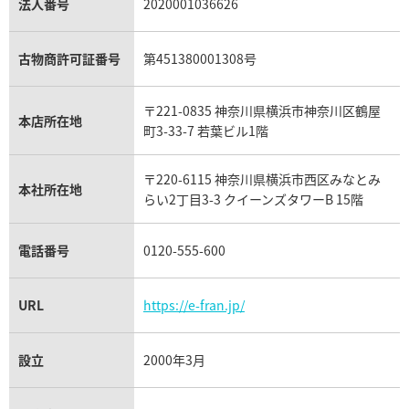
パラジウム買取
キャッツアイ買取
ヴァシュロン・コンスタンタン買取
セリーヌ買取
法人番号
2020001036626
ダミアーニ買取
アレキサンドライト買取
A.ランゲ&ゾーネ買取
フェンディ買取
ピアジェ買取
ガーネット買取
ブレゲ買取
グッチ買取
ブシュロン買取
アクアマリン買取
オメガ買取
プラダ買取
古物商許可証番号
第451380001308号
モーブッサン買取
ウブロ買取
ミキモト買取
IWC買取
グラフ買取
〒221-0835 神奈川県横浜市神奈川区鶴屋
カルティエ買取
本店所在地
フランク ミュラー買取
町3-33-7 若葉ビル1階
リシャール・ミル買取
タグ・ホイヤー買取
〒220-6115 神奈川県横浜市西区みなとみ
パネライ買取
本社所在地
らい2丁目3-3 クイーンズタワーB 15階
チューダー（チュードル）買取
電話番号
0120-555-600
URL
https://e-fran.jp/
設立
2000年3月