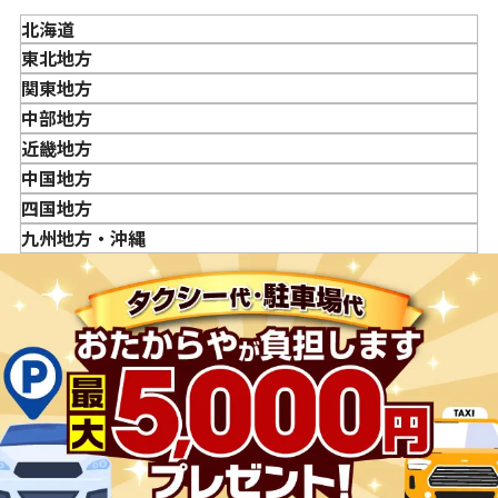
か？
北海道
「金・貴金属の買取価格」はどうやって決まりますか？
東北地方
金・貴金属はいつ売るのがポイント？日によって買取価格
青森県
関東地方
が違うって本当ですか？
岩手県
東京都
中部地方
貴金属の売り時はいつですか？
宮城県
神奈川県
新潟県
近畿地方
秋田県
埼玉県
富山県
三重県
中国地方
山形県
千葉県
石川県
滋賀県
鳥取県
四国地方
福島県
茨城県
山梨県
京都府
島根県
徳島県
九州地方・沖縄
栃木県
長野県
大阪府
岡山県
香川県
福岡県
群馬県
岐阜県
兵庫県
広島県
愛媛県
佐賀県
静岡県
奈良県
山口県
長崎県
愛知県
和歌山県
熊本県
大分県
宮崎県
鹿児島県