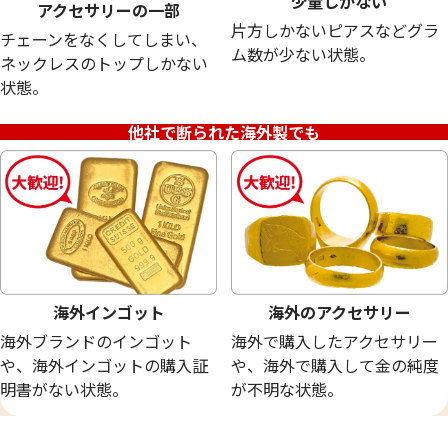
少量しかない
アクセサリーの一部
片方しかないピアスなどグラ
チェーンをなくしてしまい、
18金 (K18) メガネ
24金 (K24) ネッ
ム数が少ない状態。
ネックレスのトップしかない
20.0g
13.5g
状態。
参考買取価格
参考買取価格
449,400
円
401,700
円
他社で断られた海外製でも
海外インゴット
海外のアクセサリー
海外ブランドのインゴット
海外で購入したアクセサリー
や、海外インゴットの購入証
や、海外で購入して金の純度
明書がない状態。
が不明な状態。
24金 (K24) サントメ・プリンシべ民主共
24金 (K24) ネッ