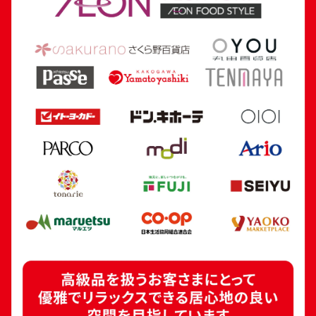
参考買取価格
参考買取価格
241,000
円
175,200
円
24金 (K24) カレンダー 新星工業 寅
18金 (K18) 喜平
5.4g
5.0g
参考買取価格
参考買取価格
160,700
円
112,300
円