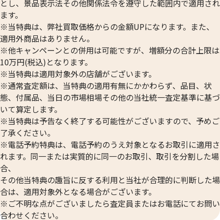
とし、景品表示法その他関係法令を遵守した範囲内で適用され
ます。
※当特典は、弊社買取価格からの金額UPになります。また、
適用外商品はありません。
※他キャンペーンとの併用は可能ですが、増額分の合計上限は
10万円(税込)となります。
※当特典は適用対象外の店舗がございます。
※通常査定額は、当特典の適用有無にかかわらず、品目、状
態、付属品、当日の市場相場その他の当社統一査定基準に基づ
いて算定します。
24金 (K24) カレンダー 新星工業 戌
24金 (K24) カレ
※当特典は予告なく終了する可能性がございますので、予めご
2g
2g
了承ください。
参考買取価格
参考買取価格
※電話予約特典は、電話予約のうえ対象となるお取引に適用さ
59,500
円
59,500
円
れます。同一または実質的に同一のお取引、取引を分割した場
合、
その他当特典の趣旨に反する利用と当社が合理的に判断した場
合は、適用対象外となる場合がございます。
※ご不明な点がございましたら査定員またはお電話にてお問い
合わせください。