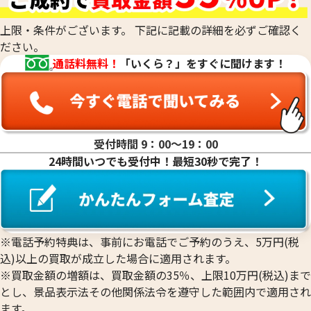
18金(K18)の買取
14金（K14）の買取
上限・条件がございます。 下記に記載の詳細を必ずご確認く
12金（K12）の買取
ださい。
10金（K10）の買取
通話料無料！
「いくら？」をすぐに聞けます！
9金（K9）の買取
受付時間 9：00〜19：00
24時間いつでも受付中！最短30秒で完了！
18金 (K18) 喜平リング
18金 (K18) 喜平
3.4g
3.2g
参考買取価格
参考買取価格
76,400
円
71,900
円
※電話予約特典は、事前にお電話でご予約のうえ、5万円(税
込)以上の買取が成立した場合に適用されます。
※買取金額の増額は、買取金額の35％、上限10万円(税込)まで
とし、景品表示法その他関係法令を遵守した範囲内で適用され
ます。