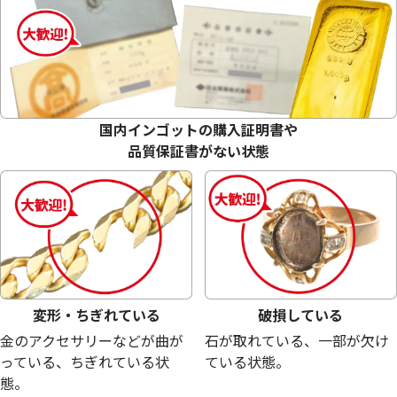
18金 (K18) メガネ
18金 (K18) メガネ
27.2g
26.0g
参考買取価格
参考買取価格
国内インゴットの購入証明書や
611,200
円
584,200
円
品質保証書がない状態
変形・ちぎれている
破損している
金のアクセサリーなどが曲が
石が取れている、一部が欠け
っている、ちぎれている状
ている状態。
態。