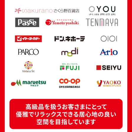
24金 (K24) カレンダー 新星工業 寅
18金 (K18) 喜平
5.4g
5.0g
参考買取価格
参考買取価格
160,700
円
112,300
円