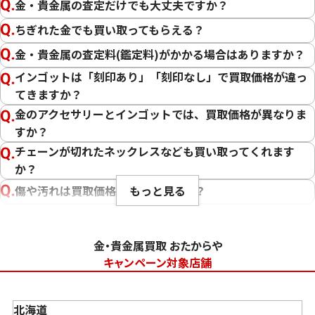
金・貴金属の査定だけでも大丈夫ですか？
ちぎれた金でも買い取ってもらえる？
金・貴金属の査定料(鑑定料)がかかる場合はありますか？
インゴットは「刻印あり」「刻印なし」で買取価格が違っ
てきますか？
金のアクセサリーとインゴットでは、買取価格が異なりま
すか？
チェーンが切れたネックレスなども買い取ってくれます
か？
もっと見る
傷や汚れは買取価格に影響しますか？
刻印のない金・貴金属は査定できますか？
大判・小判、外国金貨、古銭やコインなども買取してもら
金・貴金属買取 おたからや
えますか？
キャンペーン対象店舗
「金・貴金属の査定」にはどれくらい時間がかかります
か？
北海道
「金・貴金属の買取価格」はどうやって決まりますか？