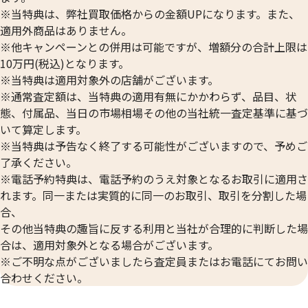
※当特典は、弊社買取価格からの金額UPになります。また、
適用外商品はありません。
※他キャンペーンとの併用は可能ですが、増額分の合計上限は
10万円(税込)となります。
※当特典は適用対象外の店舗がございます。
※通常査定額は、当特典の適用有無にかかわらず、品目、状
態、付属品、当日の市場相場その他の当社統一査定基準に基づ
いて算定します。
24金 (K24) カレンダー 新星工業 戌
24金 (K24) カレ
※当特典は予告なく終了する可能性がございますので、予めご
2g
2g
了承ください。
参考買取価格
参考買取価格
※電話予約特典は、電話予約のうえ対象となるお取引に適用さ
59,500
円
59,500
円
れます。同一または実質的に同一のお取引、取引を分割した場
合、
その他当特典の趣旨に反する利用と当社が合理的に判断した場
合は、適用対象外となる場合がございます。
※ご不明な点がございましたら査定員またはお電話にてお問い
合わせください。