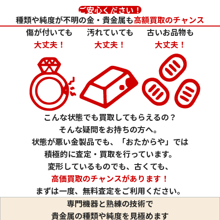
ご安心ください！
種類や純度が不明の金・貴金属も
高額買取のチャンス
傷が付いても
汚れていても
古いお品物も
大丈夫！
大丈夫！
大丈夫！
24金 (K24) カレンダー 新星工業 亥
24金 (K24) カレ
2g
1.5g
参考買取価格
参考買取価格
こんな状態でも買取してもらえるの？
59,500
円
44,600
円
そんな疑問をお持ちの方へ。
状態が悪い金製品でも、「おたからや」では
積極的に査定・買取を行っています。
変形しているものでも、古くても、
高価買取のチャンスがあります！
まずは一度、無料査定をご利用ください。
専門機器と熟練の技術で
貴金属の種類や純度を見極めます