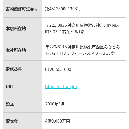
ガーネット買取
ブレゲ買取
グッチ買取
ブシュロン買取
アクアマリン買取
オメガ買取
プラダ買取
古物商許可証番号
第451380001308号
モーブッサン買取
ウブロ買取
ミキモト買取
IWC買取
グラフ買取
〒221-0835 神奈川県横浜市神奈川区鶴屋
カルティエ買取
本店所在地
フランク ミュラー買取
町3-33-7 若葉ビル1階
リシャール・ミル買取
タグ・ホイヤー買取
〒220-6115 神奈川県横浜市西区みなとみ
パネライ買取
本社所在地
らい2丁目3-3 クイーンズタワーB 15階
チューダー（チュードル）買取
電話番号
0120-555-600
URL
https://e-fran.jp/
設立
2000年3月
資本金
4億8,000万円