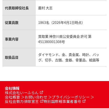
代表取締役社長
鹿村 大志
従業員数
1863名（2026年4月1日時点）
買取業 神奈川県公安委員会 許可 第
事業内容
451380001308号
ダイヤモンド、金、貴金属、時計、バッ
取扱品目
グ、切手、古銭、食器、骨董品、絵画等
会社情報
株式会社いーふらん
会社概要
お問い合わせ
プライバシーポリシー
反社会勢力排除宣言
特別国際種事業者番号