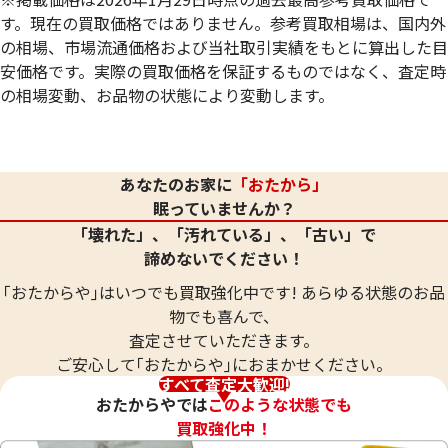
す。現在の買取価格ではありません。参考買取相場は、国内外
の相場、市場流通価格および当社取引実績をもとに算出した目
安価格です。実際の買取価格を保証するものではなく、査定時
の相場変動、お品物の状態により変動します。
24金 (K24) ネックレス
24金 (K24) ネッ
20.8g
20.8g
あなたのお家に
「おたから」
参考買取価格
参考買取価格
眠っていませんか？
619,000
円
619,000
円
「壊れた」、「汚れている」、「古い」で
諦めないでください！
｢おたからや｣はいつでも買取強化中です! あらゆる状態のお品
物でも喜んで、
査定させていただきます。
ご安心して｢おたからや｣におまかせください。
すべて査定大歓迎!
おたからやでは
このような状態でも
買取強化中！