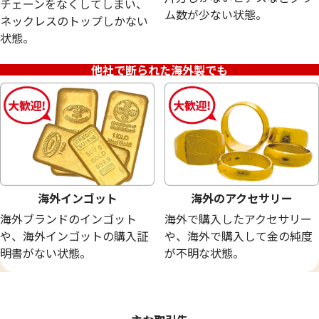
チェーンをなくしてしまい、
18金 (K18) メガネ
24金 (K24) ネッ
ム数が少ない状態。
ネックレスのトップしかない
20.0g
13.5g
状態。
参考買取価格
参考買取価格
449,400
円
401,700
円
他社で断られた海外製でも
海外インゴット
海外のアクセサリー
海外ブランドのインゴット
海外で購入したアクセサリー
や、海外インゴットの購入証
や、海外で購入して金の純度
明書がない状態。
が不明な状態。
24金 (K24) サントメ・プリンシべ民主共
24金 (K24) ネッ
和国 金貨
9.7g