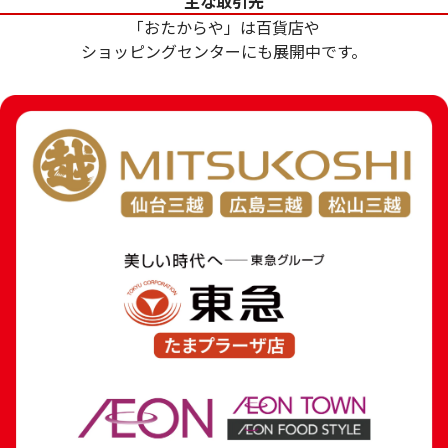
主な取引先
参考買取価格
参考買取価格
「おたからや」は百貨店や
369,000
円
288,600
円
ショッピングセンターにも展開中です。
24金 (K24) ネックレス
18金 (K18) 喜平
8.1g
7.8g
参考買取価格
参考買取価格
241,000
円
175,200
円