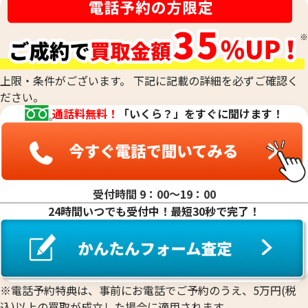
刻印がなくて純度がわからないお品物や、他の素材のお品物
るものの純度を、非常に正確に測定する際に用います。最終的
と組み合わされた合金のお品物、低純度のお品物も、当社の
な査定額は、これらの科学的なデータに加えて、査定士が持つ
専門的な技術で正確に測定し、その場で価値を判定いたしま
専門知識と経験を総合的に判断して算出されます。
す。他店で「買取は難しい」と断られてしまったお品物も、諦
めずにご相談ください。おたからやでは、確かな鑑定力で、
上限・条件がございます。 下記に記載の詳細を必ずご確認く
これまでお値段がつかなかったお品物にも、思わぬ価値が見
ださい。
つかるかもしれません。どのような貴金属でも、お気軽にお
通話料無料！
「いくら？」をすぐに聞けます！
持ち込みください。
受付時間 9：00〜19：00
24時間いつでも受付中！最短30秒で完了！
※電話予約特典は、事前にお電話でご予約のうえ、5万円(税
込)以上の買取が成立した場合に適用されます。