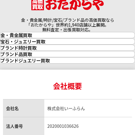
金・貴金属/時計/宝石/ブランド品の高価買取なら
「おたからや」世界約1,940店舗以上展開。
無料査定・出張買取対応。
金・貴金属買取
金買取
宝石・ジュエリー買取
金の相場価格情報
宝石・ジュエリー買取
ブランド時計買取
金の参考買取価格一覧
ダイヤモンド買取
時計買取
ブランド品買取
インゴット買取
ダイヤモンド・宝石の参考価格一覧
ロレックス買取
ブランド買取
ブランドジュエリー買取
インゴットの相場価格情報
リング・結婚指輪買取
ロレックス デイトナ買取
ルイ・ヴィトン買取
カルティエ買取
24金買取
エメラルド買取
ロレックス サブマリーナー買取
ルイ・ヴィトン買取の参考価格一覧
ティファニー買取
24金の相場価格情報
サファイア買取
ロレックス GMTマスター買取
エルメス買取
ブルガリ買取
18金買取
ルビー買取
ロレックス エクスプローラー買取
会社概要
エルメス バーキン買取
ヴァンクリーフ＆アーペル買取
18金の相場価格情報
ヒスイ買取
ロレックス デイトジャスト買取
エルメス ケリー買取
ハリーウィンストン買取
金のアクセサリー買取
オパール買取
ロレックス 買取の参考価格一覧
エルメス買取の参考価格一覧
クロムハーツ買取
金貨買取
トパーズ買取
パテック フィリップ買取
シャネル買取
フレッド買取
貴金属買取
タンザナイト買取
パテック フィリップノーチラス買取
シャネル マトラッセ買取
ショーメ買取
会社名
株式会社いーふらん
プラチナ買取
アメジスト買取
オーデマ ピゲ買取
シャネル買取の参考価格一覧
ショパール買取
銀・シルバー買取
パライバトルマリン買取
オーデマ ピゲ ロイヤルオーク買取
ディオール買取
タサキ買取
パラジウム買取
キャッツアイ買取
ヴァシュロン・コンスタンタン買取
セリーヌ買取
法人番号
2020001036626
ダミアーニ買取
アレキサンドライト買取
A.ランゲ&ゾーネ買取
フェンディ買取
ピアジェ買取