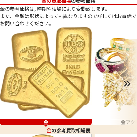
金の買取相場
の参考価格
金の参考価格は, 時期や相場により変動致します。
また、金額は形状によっても異なりますので詳しくはお電話で
お問い合わせください。
金
金アク
金
の参考買取相場表