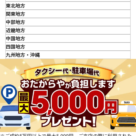
東北地方
金・貴金属はいつ売るのがポイント？日によって買取価格
青森県
関東地方
が違うって本当ですか？
岩手県
東京都
中部地方
貴金属の売り時はいつですか？
宮城県
神奈川県
新潟県
近畿地方
秋田県
埼玉県
富山県
三重県
中国地方
山形県
千葉県
石川県
滋賀県
鳥取県
四国地方
福島県
茨城県
山梨県
京都府
島根県
徳島県
九州地方・沖縄
栃木県
長野県
大阪府
岡山県
香川県
福岡県
群馬県
岐阜県
兵庫県
広島県
愛媛県
佐賀県
静岡県
奈良県
山口県
長崎県
愛知県
和歌山県
熊本県
大分県
宮崎県
鹿児島県
※ご成約5万円以上で最大5,000円。ご来店の際に利用された