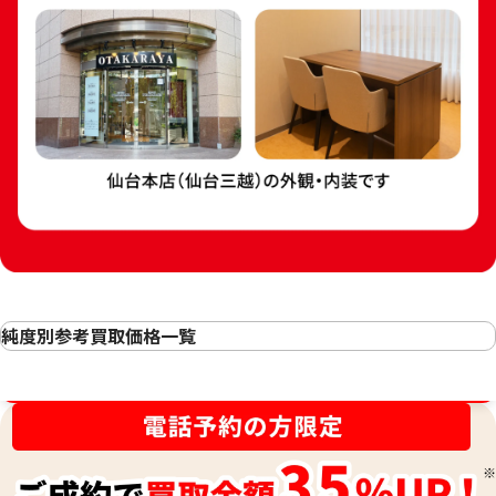
24金 (K24) カレ
24金 (K24) カレンダー 新星工業 子
3g
純度別参考買取価格一覧
3.5g
24金(K24・純金)の買取
参考買取価格
参考買取価格
金相場高騰中！売るなら今！
23金（K23）の買取
104,100
円
89,200
円
22金（K22）の買取
21.6金(K21.6)の買取
20金（K20）の買取