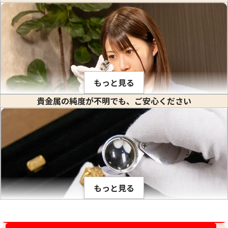
24金 (K24) カレンダー 新星工業 辰丑
24金 (K24) カレ
1.1g
1g
もっと見る
参考買取価格
参考買取価格
貴金属の純度が不明でも、ご安心ください
32,700
円
29,700
円
金や白金などの貴金属はそれぞれ固有の比重値を持っていま
す。比重とは、私達が生活している場所で(常温、常圧で)その
物質の1立方センチメートル当りの重量のことをいいます。(※
物質を1センチ角のサイの目状に切った時のその重さ) 1立方セ
ンチメートルあたり何グラムかは、金属ごとに異なり、K18や
もっと見る
PT900のように何種類かの貴金属を混ぜ合わせて作った合金
でも、その混合比率が解っているので比重が計算出来ます。こ
の比重の値は、金の純度ごとに固有です。そのため、宝石など
金相場高騰中！売るなら今！
が付いていない金塊やインゴットなど、水に浸すことができ