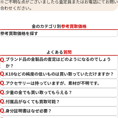
※ご不明な点がございましたら査定員またはお電話にてお問い
合わせください。
金のカテゴリ別
参考買取価格
参考買取価格を探す
24金（K24・純金）
23金（K23）
よくある
質問
22金（K22）
ブランド品の金製品の査定はどのようになるのでしょう
21.6金（K21.6）
か？
20金（K20）
K10などの純度の低いものは買い取っていただけますか？
18金（K18）
14金（K14）
アクセサリーは持っていますが、素材が不明です。
12金（K12）
少量の金でも買い取ってもらえる？
10金（K10）
付属品がなくても買取可能？
金
プラチナ
身分証明書はなぜ必要？