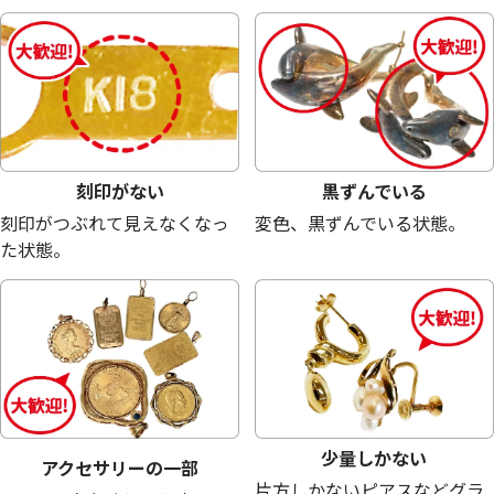
18金 (K18) メガネ
18金 (K18) メガネ
23.6g
22.7g
参考買取価格
参考買取価格
530,300
円
510,100
円
刻印がない
黒ずんでいる
刻印がつぶれて見えなくなっ
変色、黒ずんでいる状態。
た状態。
少量しかない
アクセサリーの一部
片方しかないピアスなどグラ