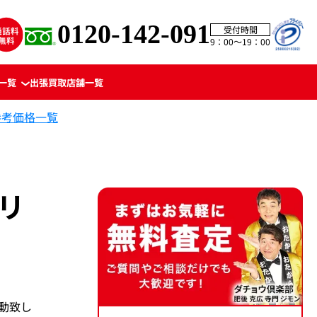
0120-142-091
受付時間
9：00〜19：00
一覧
出張買取
店舗一覧
参考価格一覧
 リ
変動致し