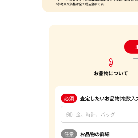
※参考買取価格は全て税込金額です。
24
1
お品物について
必須
査定したいお品物
(複数入
任意
お品物の詳細