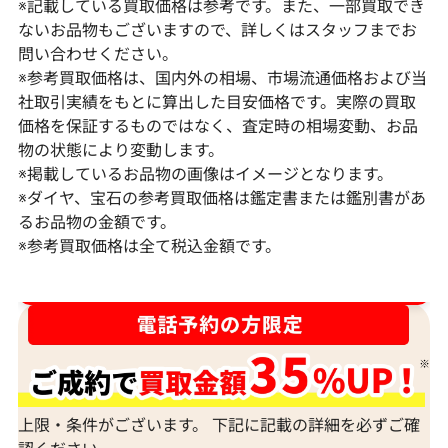
※記載している買取価格は参考です。また、一部買取でき
ないお品物もございますので、詳しくはスタッフまでお
問い合わせください。
※参考買取価格は、国内外の相場、市場流通価格および当
社取引実績をもとに算出した目安価格です。実際の買取
価格を保証するものではなく、査定時の相場変動、お品
物の状態により変動します。
※掲載しているお品物の画像はイメージとなります。
Pt･Pm900 ダイヤモンド ネックレス
K18 ダイヤモ
※ダイヤ、宝石の参考買取価格は鑑定書または鑑別書があ
17.45ct
6ct
るお品物の金額です。
※参考買取価格は全て税込金額です。
参考買取価格
参考買取価格
1,523,000
円
1,308,000
円
2026年2月11日時点
2026年2月11日
ダイヤ･宝石買取強化中！売るなら今！
上限・条件がございます。 下記に記載の詳細を必ずご確
認ください。