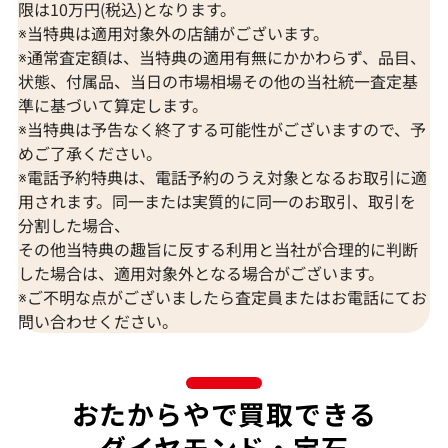
限は10万円(税込)となります。
※当特典は適用対象外の店舗がございます。
※通常査定額は、当特典の適用有無にかかわらず、品目、
状態、付属品、当日の市場相場その他の当社統一査定基
準に基づいて算定します。
※当特典は予告なく終了する可能性がございますので、予
K18 ブルートパーズ・ダイヤモンド
K18 トルマリン
めご了承ください。
65.57・0.26・0.06ct
D0.15ct
※電話予約特典は、電話予約のうえ対象となるお取引に適
参考買取価格
参考買取価格
用されます。同一または実質的に同一のお取引、取引を
309,000
円
297,000
円
分割した場合、
2026年7月10日時点
2026年7月10日
その他当特典の趣旨に反する利用と当社が合理的に判断
した場合は、適用対象外となる場合がございます。
※ご不明な点がございましたら査定員またはお電話にてお
問い合わせください。
おたからやで買取できる
ダイヤモンド・宝石