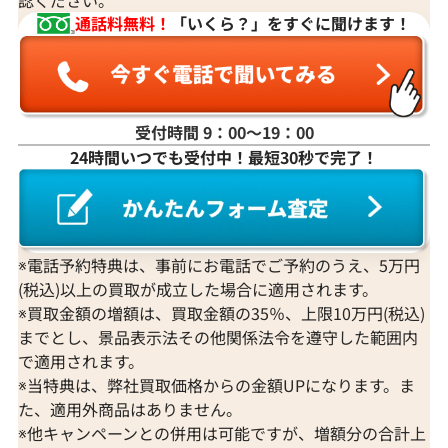
通話料無料！
「いくら？」をすぐに聞けます！
受付時間 9：00〜19：00
24時間いつでも受付中！最短30秒で完了！
K18WG ダイヤモンド ネックレス 3.31ct
K18 ダイヤモンド
参考買取価格
参考買取価格
1,274,000
円
1,251,000
円
2026年3月11日時点
2026年2月11日
※電話予約特典は、事前にお電話でご予約のうえ、5万円
(税込)以上の買取が成立した場合に適用されます。
※買取金額の増額は、買取金額の35％、上限10万円(税込)
までとし、景品表示法その他関係法令を遵守した範囲内
で適用されます。
※当特典は、弊社買取価格からの金額UPになります。ま
た、適用外商品はありません。
※他キャンペーンとの併用は可能ですが、増額分の合計上