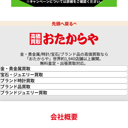
先頭へ戻る
金・貴金属/時計/宝石/ブランド品の高価買取なら
「おたからや」世界約1,940店舗以上展開。
無料査定・出張買取対応。
金・貴金属買取
金買取
宝石・ジュエリー買取
金の相場価格情報
宝石・ジュエリー買取
ブランド時計買取
金の参考買取価格一覧
ダイヤモンド買取
時計買取
ブランド品買取
インゴット買取
ダイヤモンド・宝石の参考価格一覧
ロレックス買取
ブランド買取
ブランドジュエリー買取
インゴットの相場価格情報
リング・結婚指輪買取
ロレックス デイトナ買取
ルイ・ヴィトン買取
カルティエ買取
24金買取
エメラルド買取
ロレックス サブマリーナー買取
ルイ・ヴィトン買取の参考価格一覧
ティファニー買取
24金の相場価格情報
サファイア買取
ロレックス GMTマスター買取
エルメス買取
ブルガリ買取
18金買取
ルビー買取
ロレックス エクスプローラー買取
会社概要
エルメス バーキン買取
ヴァンクリーフ＆アーペル買取
18金の相場価格情報
ヒスイ買取
ロレックス デイトジャスト買取
エルメス ケリー買取
ハリーウィンストン買取
金のアクセサリー買取
オパール買取
ロレックス 買取の参考価格一覧
エルメス買取の参考価格一覧
クロムハーツ買取