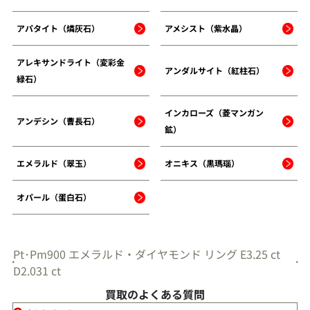
アパタイト（燐灰石）
アメシスト（紫水晶）
アレキサンドライト（変彩金
アンダルサイト（紅柱石）
緑石）
インカローズ（菱マンガン
アンデシン（曹長石）
鉱）
エメラルド（翠玉）
オニキス（黒瑪瑙）
オパール（蛋白石）
Pt･Pm900 エメラルド・ダイヤモンド リング E3.25 ct
D2.031 ct
買取のよくある質問