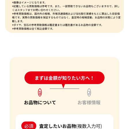
※画像はイメージとなります。
※記載している買取価格は参考です。また、一部買取できないお品物もございますので、詳し
くはスタッフまでお問い合わせください。
※参考買取価格は、国内外の相場、市場流通価格および当社取引実績をもとに算出した目安価
格です。実際の買取価格を保証するものではなく、査定時の相場変動、お品物の状態により変
動します。
※ダイヤ、宝石の参考買取価格は鑑定書または鑑別書があるお品物の金額です。
※参考買取価格は全て税込金額です。
24時間受付中!
まずは金額が知りたい方へ！
問い合わせフォーム
1
2
お品物について
お客様情報
必須
査定したいお品物
(複数入力可)