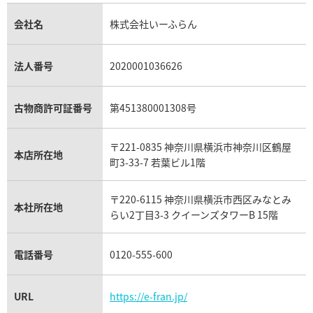
金貨買取
トパーズ買取
パテック フィリップ買取
シャネル買取
フレッド買取
貴金属買取
タンザナイト買取
パテック フィリップノーチラス買取
シャネル マトラッセ買取
ショーメ買取
会社名
株式会社いーふらん
プラチナ買取
アメジスト買取
オーデマ ピゲ買取
シャネル買取の参考価格一覧
ショパール買取
銀・シルバー買取
パライバトルマリン買取
オーデマ ピゲ ロイヤルオーク買取
ディオール買取
タサキ買取
パラジウム買取
キャッツアイ買取
ヴァシュロン・コンスタンタン買取
セリーヌ買取
法人番号
2020001036626
ダミアーニ買取
アレキサンドライト買取
A.ランゲ&ゾーネ買取
フェンディ買取
ピアジェ買取
ガーネット買取
ブレゲ買取
グッチ買取
ブシュロン買取
アクアマリン買取
オメガ買取
プラダ買取
古物商許可証番号
第451380001308号
モーブッサン買取
ウブロ買取
ミキモト買取
IWC買取
グラフ買取
〒221-0835 神奈川県横浜市神奈川区鶴屋
カルティエ買取
本店所在地
フランク ミュラー買取
町3-33-7 若葉ビル1階
リシャール・ミル買取
タグ・ホイヤー買取
〒220-6115 神奈川県横浜市西区みなとみ
パネライ買取
本社所在地
らい2丁目3-3 クイーンズタワーB 15階
チューダー（チュードル）買取
電話番号
0120-555-600
URL
https://e-fran.jp/