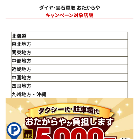
ダイヤ・宝石買取 おたからや
キャンペーン対象店舗
北海道
東北地方
青森県
関東地方
岩手県
東京都
中部地方
宮城県
神奈川県
新潟県
近畿地方
秋田県
埼玉県
富山県
三重県
中国地方
山形県
千葉県
石川県
滋賀県
鳥取県
四国地方
福島県
茨城県
山梨県
京都府
島根県
徳島県
九州地方・沖縄
栃木県
長野県
大阪府
岡山県
香川県
福岡県
群馬県
岐阜県
兵庫県
広島県
愛媛県
佐賀県
静岡県
奈良県
山口県
長崎県
愛知県
和歌山県
熊本県
大分県