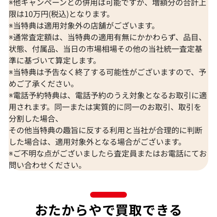
※他キャンペーンとの併用は可能ですが、増額分の合計上
限は10万円(税込)となります。
※当特典は適用対象外の店舗がございます。
※通常査定額は、当特典の適用有無にかかわらず、品目、
状態、付属品、当日の市場相場その他の当社統一査定基
準に基づいて算定します。
※当特典は予告なく終了する可能性がございますので、予
K18 ブルートパーズ・ダイヤモンド
K18 トルマリン
めご了承ください。
65.57・0.26・0.06ct
D0.15ct
※電話予約特典は、電話予約のうえ対象となるお取引に適
参考買取価格
参考買取価格
用されます。同一または実質的に同一のお取引、取引を
309,000
円
297,000
円
分割した場合、
2026年7月10日時点
2026年7月10日
その他当特典の趣旨に反する利用と当社が合理的に判断
した場合は、適用対象外となる場合がございます。
※ご不明な点がございましたら査定員またはお電話にてお
問い合わせください。
おたからやで買取できる