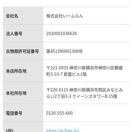
金のアクセサリー買取
オパール買取
ロレックス 買取の参考価格一覧
エルメス買取の参考価格一覧
クロムハーツ買取
金貨買取
トパーズ買取
パテック フィリップ買取
シャネル買取
フレッド買取
貴金属買取
タンザナイト買取
パテック フィリップノーチラス買取
シャネル マトラッセ買取
ショーメ買取
会社名
株式会社いーふらん
プラチナ買取
アメジスト買取
オーデマ ピゲ買取
シャネル買取の参考価格一覧
ショパール買取
銀・シルバー買取
パライバトルマリン買取
オーデマ ピゲ ロイヤルオーク買取
ディオール買取
タサキ買取
パラジウム買取
キャッツアイ買取
ヴァシュロン・コンスタンタン買取
セリーヌ買取
法人番号
2020001036626
ダミアーニ買取
アレキサンドライト買取
A.ランゲ&ゾーネ買取
フェンディ買取
ピアジェ買取
ガーネット買取
ブレゲ買取
グッチ買取
ブシュロン買取
アクアマリン買取
オメガ買取
プラダ買取
古物商許可証番号
第451380001308号
モーブッサン買取
ウブロ買取
ミキモト買取
IWC買取
グラフ買取
〒221-0835 神奈川県横浜市神奈川区鶴屋
カルティエ買取
本店所在地
フランク ミュラー買取
町3-33-7 若葉ビル1階
リシャール・ミル買取
タグ・ホイヤー買取
〒220-6115 神奈川県横浜市西区みなとみ
パネライ買取
本社所在地
らい2丁目3-3 クイーンズタワーB 15階
チューダー（チュードル）買取
電話番号
0120-555-600
URL
https://e-fran.jp/