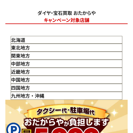
ダイヤ・宝石買取 おたからや
キャンペーン対象店舗
北海道
東北地方
青森県
関東地方
岩手県
東京都
中部地方
宮城県
神奈川県
新潟県
近畿地方
秋田県
埼玉県
富山県
三重県
中国地方
山形県
千葉県
石川県
滋賀県
鳥取県
四国地方
福島県
茨城県
山梨県
京都府
島根県
徳島県
九州地方・沖縄
栃木県
長野県
大阪府
岡山県
香川県
福岡県
群馬県
岐阜県
兵庫県
広島県
愛媛県
佐賀県
静岡県
奈良県
山口県
長崎県
愛知県
和歌山県
熊本県