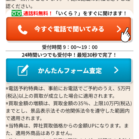
認ください。
通話料無料！
「いくら？」をすぐに聞けます！
受付時間 9：00〜19：00
24時間いつでも受付中！最短30秒で完了！
K18WG ダイヤモンド ネックレス 3.31ct
K18 ダイヤモンド
参考買取価格
参考買取価格
1,274,000
円
1,251,000
円
2026年3月11日時点
2026年2月11日
※電話予約特典は、事前にお電話でご予約のうえ、5万円
(税込)以上の買取が成立した場合に適用されます。
※買取金額の増額は、買取金額の35％、上限10万円(税込)
までとし、景品表示法その他関係法令を遵守した範囲内
で適用されます。
※当特典は、弊社買取価格からの金額UPになります。ま
た、適用外商品はありません。