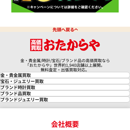
先頭へ戻る
金・貴金属/時計/宝石/ブランド品の高価買取なら
「おたからや」世界約1,940店舗以上展開。
無料査定・出張買取対応。
金・貴金属買取
金買取
宝石・ジュエリー買取
金の相場価格情報
宝石・ジュエリー買取
ブランド時計買取
金の参考買取価格一覧
ダイヤモンド買取
時計買取
ブランド品買取
インゴット買取
ダイヤモンド・宝石の参考価格一覧
ロレックス買取
ブランド買取
ブランドジュエリー買取
インゴットの相場価格情報
リング・結婚指輪買取
ロレックス デイトナ買取
ルイ・ヴィトン買取
カルティエ買取
24金買取
エメラルド買取
ロレックス サブマリーナー買取
ルイ・ヴィトン買取の参考価格一覧
ティファニー買取
24金の相場価格情報
サファイア買取
ロレックス GMTマスター買取
エルメス買取
ブルガリ買取
18金買取
ルビー買取
ロレックス エクスプローラー買取
会社概要
エルメス バーキン買取
ヴァンクリーフ＆アーペル買取
18金の相場価格情報
ヒスイ買取
ロレックス デイトジャスト買取
エルメス ケリー買取
ハリーウィンストン買取