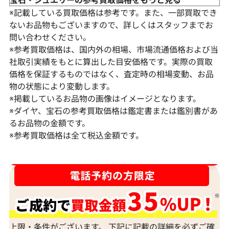
※記載している買取価格は参考です。また、一部買取でき
ないお品物もございますので、詳しくはスタッフまでお
問い合わせください。
※参考買取価格は、国内外の相場、市場流通価格および当
社取引実績をもとに算出した目安価格です。実際の買取
価格を保証するものではなく、査定時の相場変動、お品
物の状態により変動します。
※掲載しているお品物の画像はイメージとなります。
Pt･Pm900 ダイヤモンド ネックレス
K18 ダイヤモ
※ダイヤ、宝石の参考買取価格は鑑定書または鑑別書があ
17.45ct
6ct
るお品物の金額です。
※参考買取価格は全て税込金額です。
参考買取価格
参考買取価格
1,523,000
円
1,308,000
円
2026年2月11日時点
2026年2月11日
ダイヤ･宝石買取強化中！売るなら今！
上限・条件がございます。 下記に記載の詳細を必ずご確