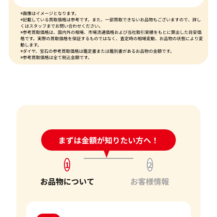
※画像はイメージとなります。
※記載している買取価格は参考です。また、一部買取できないお品物もございますので、詳し
くはスタッフまでお問い合わせください。
※参考買取価格は、国内外の相場、市場流通価格および当社取引実績をもとに算出した目安価
格です。実際の買取価格を保証するものではなく、査定時の相場変動、お品物の状態により変
動します。
※ダイヤ、宝石の参考買取価格は鑑定書または鑑別書があるお品物の金額です。
※参考買取価格は全て税込金額です。
24時間受付中!
まずは金額が知りたい方へ！
問い合わせフォーム
1
2
お品物について
お客様情報