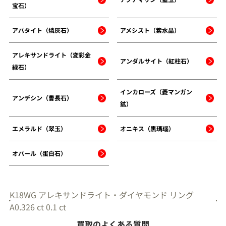
宝石）
アパタイト（燐灰石）
アメシスト（紫水晶）
アレキサンドライト（変彩金
アンダルサイト（紅柱石）
緑石）
インカローズ（菱マンガン
アンデシン（曹長石）
鉱）
エメラルド（翠玉）
オニキス（黒瑪瑙）
オパール（蛋白石）
K18WG アレキサンドライト・ダイヤモンド リング
A0.326 ct 0.1 ct
買取のよくある質問