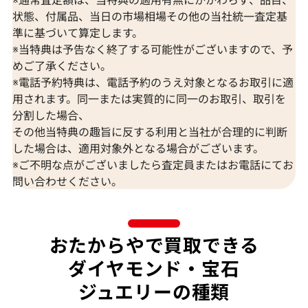
状態、付属品、当日の市場相場その他の当社統一査定基
準に基づいて算定します。
※当特典は予告なく終了する可能性がございますので、予
K18 ブルートパーズ・ダイヤモンド
K18 トルマリン
めご了承ください。
65.57・0.26・0.06ct
D0.15ct
※電話予約特典は、電話予約のうえ対象となるお取引に適
参考買取価格
参考買取価格
用されます。同一または実質的に同一のお取引、取引を
309,000
円
297,000
円
分割した場合、
2026年7月10日時点
2026年7月10日
その他当特典の趣旨に反する利用と当社が合理的に判断
した場合は、適用対象外となる場合がございます。
※ご不明な点がございましたら査定員またはお電話にてお
問い合わせください。
おたからやで買取できる
ダイヤモンド・宝石
ジュエリーの種類