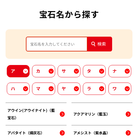
宝石名から探す
検索
ア
カ
サ
タ
ナ
ハ
マ
ヤ
ラ
ワ
アウイン(アウイナイト)（藍
アクアマリン（藍玉）
宝石）
アパタイト（燐灰石）
アメシスト（紫水晶）