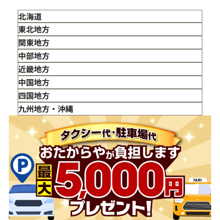
北海道
東北地方
青森県
関東地方
岩手県
東京都
中部地方
宮城県
神奈川県
新潟県
近畿地方
秋田県
埼玉県
富山県
三重県
中国地方
山形県
千葉県
石川県
滋賀県
鳥取県
四国地方
福島県
茨城県
山梨県
京都府
島根県
徳島県
九州地方・沖縄
栃木県
長野県
大阪府
岡山県
香川県
福岡県
群馬県
岐阜県
兵庫県
広島県
愛媛県
佐賀県
静岡県
奈良県
山口県
長崎県
愛知県
和歌山県
熊本県
大分県
宮崎県
鹿児島県