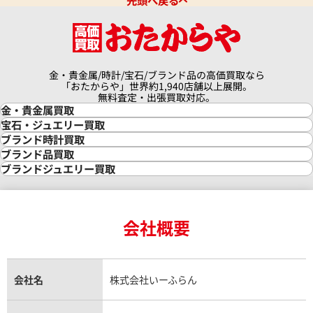
先頭へ戻る
金・貴金属/時計/宝石/ブランド品の高価買取なら
「おたからや」世界約1,940店舗以上展開。
無料査定・出張買取対応。
金・貴金属買取
金買取
宝石・ジュエリー買取
金の相場価格情報
宝石・ジュエリー買取
ブランド時計買取
金の参考買取価格一覧
ダイヤモンド買取
時計買取
ブランド品買取
インゴット買取
ダイヤモンド・宝石の参考価格一覧
ロレックス買取
ブランド買取
ブランドジュエリー買取
インゴットの相場価格情報
リング・結婚指輪買取
ロレックス デイトナ買取
ルイ・ヴィトン買取
カルティエ買取
24金買取
エメラルド買取
ロレックス サブマリーナー買取
ルイ・ヴィトン買取の参考価格一覧
ティファニー買取
24金の相場価格情報
サファイア買取
ロレックス GMTマスター買取
エルメス買取
ブルガリ買取
18金買取
ルビー買取
ロレックス エクスプローラー買取
会社概要
エルメス バーキン買取
ヴァンクリーフ＆アーペル買取
18金の相場価格情報
ヒスイ買取
ロレックス デイトジャスト買取
エルメス ケリー買取
ハリーウィンストン買取
金のアクセサリー買取
オパール買取
ロレックス 買取の参考価格一覧
エルメス買取の参考価格一覧
クロムハーツ買取
金貨買取
トパーズ買取
パテック フィリップ買取
シャネル買取
フレッド買取
貴金属買取
タンザナイト買取
パテック フィリップノーチラス買取
シャネル マトラッセ買取
ショーメ買取
会社名
株式会社いーふらん
プラチナ買取
アメジスト買取
オーデマ ピゲ買取
シャネル買取の参考価格一覧
ショパール買取
銀・シルバー買取
パライバトルマリン買取
オーデマ ピゲ ロイヤルオーク買取
ディオール買取
タサキ買取