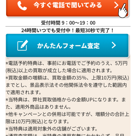
受付時間 9：00〜19：00
24時間いつでも受付中！最短30秒で完了！
K18WG ダイヤモンド ネックレス 3.31ct
K18 ダイヤモンド
参考買取価格
参考買取価格
1,274,000
円
1,251,000
円
2026年3月11日時点
2026年2月11日
※電話予約特典は、事前にお電話でご予約のうえ、5万円
(税込)以上の買取が成立した場合に適用されます。
※買取金額の増額は、買取金額の35％、上限10万円(税込)
までとし、景品表示法その他関係法令を遵守した範囲内
で適用されます。
※当特典は、弊社買取価格からの金額UPになります。ま
た、適用外商品はありません。
※他キャンペーンとの併用は可能ですが、増額分の合計上
限は10万円(税込)となります。
※当特典は適用対象外の店舗がございます。
※通常査定額は、当特典の適用有無にかかわらず、品目、