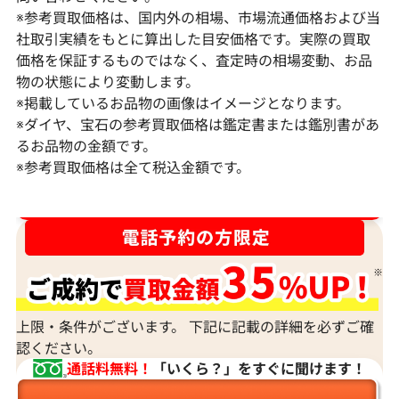
※参考買取価格は、国内外の相場、市場流通価格および当
社取引実績をもとに算出した目安価格です。実際の買取
価格を保証するものではなく、査定時の相場変動、お品
物の状態により変動します。
※掲載しているお品物の画像はイメージとなります。
Pt･Pm900 ダイヤモンド ネックレス
K18 ダイヤモ
※ダイヤ、宝石の参考買取価格は鑑定書または鑑別書があ
17.45ct
6ct
るお品物の金額です。
※参考買取価格は全て税込金額です。
参考買取価格
参考買取価格
1,523,000
円
1,308,000
円
2026年2月11日時点
2026年2月11日
ダイヤ･宝石買取強化中！売るなら今！
上限・条件がございます。 下記に記載の詳細を必ずご確
認ください。
通話料無料！
「いくら？」をすぐに聞けます！