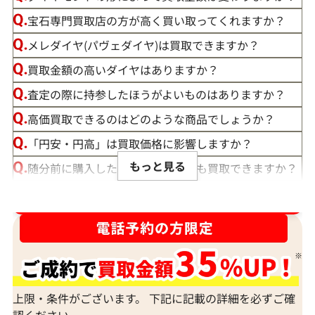
宝石専門買取店の方が高く買い取ってくれますか？
メレダイヤ(パヴェダイヤ)は買取できますか？
買取金額の高いダイヤはありますか？
査定の際に持参したほうがよいものはありますか？
高価買取できるのはどのような商品でしょうか？
「円安・円高」は買取価格に影響しますか？
もっと見る
随分前に購入したダイヤモンドでも買取できますか？
ルースや原石は買取できる？
ダイヤ･宝石買取強化中！売るなら今！
宝石の大きさは買取価格に影響する？
ダイヤモンドの買取価格には、どんなことが影響しま
すか？
身分証明書がなぜ必要？
上限・条件がございます。 下記に記載の詳細を必ずご確
認ください。