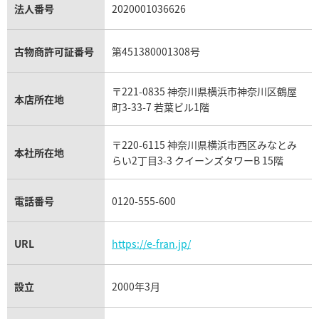
パラジウム買取
キャッツアイ買取
ヴァシュロン・コンスタンタン買取
セリーヌ買取
法人番号
2020001036626
ダミアーニ買取
アレキサンドライト買取
A.ランゲ&ゾーネ買取
フェンディ買取
ピアジェ買取
ガーネット買取
ブレゲ買取
グッチ買取
ブシュロン買取
アクアマリン買取
オメガ買取
プラダ買取
古物商許可証番号
第451380001308号
モーブッサン買取
ウブロ買取
ミキモト買取
IWC買取
グラフ買取
〒221-0835 神奈川県横浜市神奈川区鶴屋
カルティエ買取
本店所在地
フランク ミュラー買取
町3-33-7 若葉ビル1階
リシャール・ミル買取
タグ・ホイヤー買取
〒220-6115 神奈川県横浜市西区みなとみ
パネライ買取
本社所在地
らい2丁目3-3 クイーンズタワーB 15階
チューダー（チュードル）買取
電話番号
0120-555-600
URL
https://e-fran.jp/
設立
2000年3月