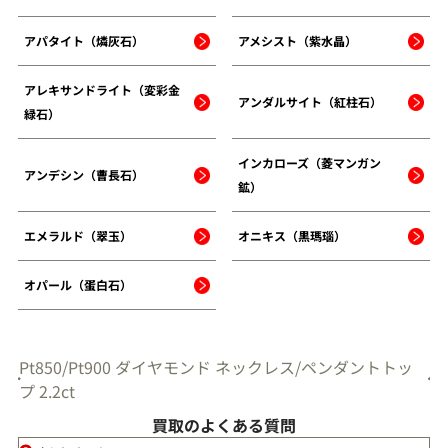
アパタイト（燐灰石）
アメシスト（紫水晶）
アレキサンドライト（変彩金
アンダルサイト（紅柱石）
緑石）
インカローズ（菱マンガン
アンデシン（曹長石）
鉱）
エメラルド（翠玉）
オニキス（黒瑪瑙）
オパール（蛋白石）
Pt850/Pt900 ダイヤモンド ネックレス/ペンダントトッ
プ 2.2ct
買取のよくある質問