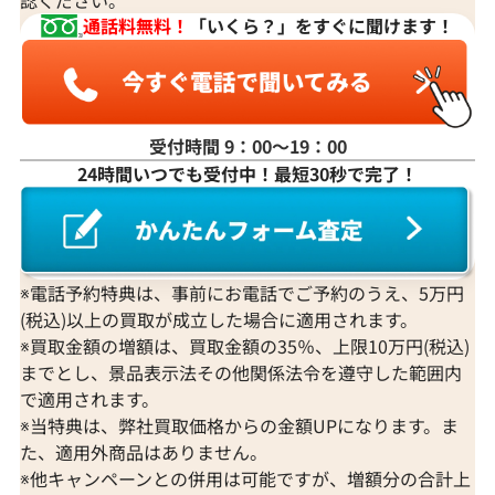
通話料無料！
「いくら？」をすぐに聞けます！
受付時間 9：00〜19：00
24時間いつでも受付中！最短30秒で完了！
K18WG ダイヤモンド ネックレス 3.31ct
K18 ダイヤモンド
参考買取価格
参考買取価格
1,274,000
円
1,251,000
円
2026年3月11日時点
2026年2月11日
※電話予約特典は、事前にお電話でご予約のうえ、5万円
(税込)以上の買取が成立した場合に適用されます。
※買取金額の増額は、買取金額の35％、上限10万円(税込)
までとし、景品表示法その他関係法令を遵守した範囲内
で適用されます。
※当特典は、弊社買取価格からの金額UPになります。ま
た、適用外商品はありません。
※他キャンペーンとの併用は可能ですが、増額分の合計上