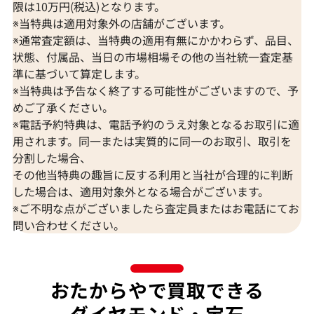
限は10万円(税込)となります。
※当特典は適用対象外の店舗がございます。
※通常査定額は、当特典の適用有無にかかわらず、品目、
状態、付属品、当日の市場相場その他の当社統一査定基
準に基づいて算定します。
※当特典は予告なく終了する可能性がございますので、予
K18 ブルートパーズ・ダイヤモンド
K18 トルマリン
めご了承ください。
65.57・0.26・0.06ct
D0.15ct
※電話予約特典は、電話予約のうえ対象となるお取引に適
参考買取価格
参考買取価格
用されます。同一または実質的に同一のお取引、取引を
309,000
円
297,000
円
分割した場合、
2026年7月10日時点
2026年7月10日
その他当特典の趣旨に反する利用と当社が合理的に判断
した場合は、適用対象外となる場合がございます。
※ご不明な点がございましたら査定員またはお電話にてお
問い合わせください。
おたからやで買取できる
ダイヤモンド・宝石