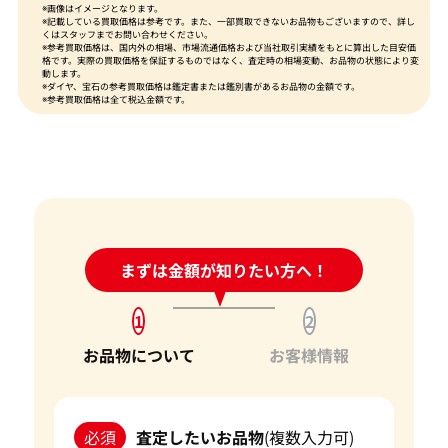
※画像はイメージとなります。
※記載している買取価格は参考です。また、一部買取できないお品物もございますので、詳し
くはスタッフまでお問い合わせください。
※参考買取価格は、国内外の相場、市場流通価格および当社取引実績をもとに算出した目安価
格です。実際の買取価格を保証するものではなく、査定時の相場変動、お品物の状態により変
動します。
※ダイヤ、宝石の参考買取価格は鑑定書または鑑別書があるお品物の金額です。
※参考買取価格は全て税込金額です。
24時間受付中!
まずは金額が知りたい方へ！
問い合わせフォーム
1
2
お品物について
お客様情報
必須
査定したいお品物
(複数入力可)