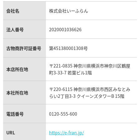
金貨買取
トパーズ買取
パテック フィリップ買取
シャネル買取
フレッド買取
貴金属買取
タンザナイト買取
パテック フィリップノーチラス買取
シャネル マトラッセ買取
ショーメ買取
会社名
株式会社いーふらん
プラチナ買取
アメジスト買取
オーデマ ピゲ買取
シャネル買取の参考価格一覧
ショパール買取
銀・シルバー買取
パライバトルマリン買取
オーデマ ピゲ ロイヤルオーク買取
ディオール買取
タサキ買取
パラジウム買取
キャッツアイ買取
ヴァシュロン・コンスタンタン買取
セリーヌ買取
法人番号
2020001036626
ダミアーニ買取
アレキサンドライト買取
A.ランゲ&ゾーネ買取
フェンディ買取
ピアジェ買取
ガーネット買取
ブレゲ買取
グッチ買取
ブシュロン買取
アクアマリン買取
オメガ買取
プラダ買取
古物商許可証番号
第451380001308号
モーブッサン買取
ウブロ買取
ミキモト買取
IWC買取
グラフ買取
〒221-0835 神奈川県横浜市神奈川区鶴屋
カルティエ買取
本店所在地
フランク ミュラー買取
町3-33-7 若葉ビル1階
リシャール・ミル買取
タグ・ホイヤー買取
〒220-6115 神奈川県横浜市西区みなとみ
パネライ買取
本社所在地
らい2丁目3-3 クイーンズタワーB 15階
チューダー（チュードル）買取
電話番号
0120-555-600
URL
https://e-fran.jp/