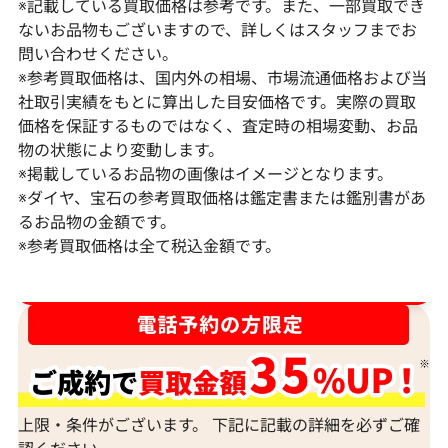
※記載している買取価格は参考です。また、一部買取でき
ないお品物もございますので、詳しくはスタッフまでお
問い合わせください。
※参考買取価格は、国内外の相場、市場流通価格および当
社取引実績をもとに算出した目安価格です。実際の買取
価格を保証するものではなく、査定時の相場変動、お品
物の状態により変動します。
※掲載しているお品物の画像はイメージとなります。
Pt･Pm900 ダイヤモンド ネックレス
K18 ダイヤモ
※ダイヤ、宝石の参考買取価格は鑑定書または鑑別書があ
17.45ct
6ct
るお品物の金額です。
※参考買取価格は全て税込金額です。
参考買取価格
参考買取価格
1,523,000
円
1,308,000
円
2026年2月11日時点
2026年2月11日
ダイヤ･宝石買取強化中！売るなら今！
上限・条件がございます。 下記に記載の詳細を必ずご確
認ください。