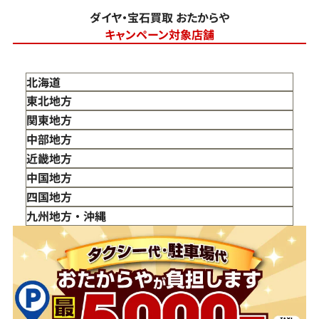
ダイヤ・宝石買取 おたからや
キャンペーン対象店舗
北海道
東北地方
青森県
関東地方
岩手県
東京都
中部地方
宮城県
神奈川県
新潟県
近畿地方
秋田県
埼玉県
富山県
三重県
中国地方
山形県
千葉県
石川県
滋賀県
鳥取県
四国地方
福島県
茨城県
山梨県
京都府
島根県
徳島県
九州地方・沖縄
栃木県
長野県
大阪府
岡山県
香川県
福岡県
群馬県
岐阜県
兵庫県
広島県
愛媛県
佐賀県
静岡県
奈良県
山口県
長崎県
愛知県
和歌山県
熊本県
大分県