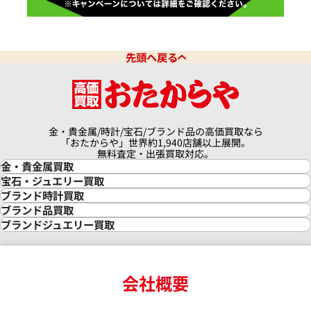
先頭へ戻る
金・貴金属/時計/宝石/ブランド品の高価買取なら
「おたからや」世界約1,940店舗以上展開。
無料査定・出張買取対応。
金・貴金属買取
金買取
宝石・ジュエリー買取
金の相場価格情報
宝石・ジュエリー買取
ブランド時計買取
金の参考買取価格一覧
ダイヤモンド買取
時計買取
ブランド品買取
インゴット買取
ダイヤモンド・宝石の参考価格一覧
ロレックス買取
ブランド買取
ブランドジュエリー買取
インゴットの相場価格情報
リング・結婚指輪買取
ロレックス デイトナ買取
ルイ・ヴィトン買取
カルティエ買取
24金買取
エメラルド買取
ロレックス サブマリーナー買取
ルイ・ヴィトン買取の参考価格一覧
ティファニー買取
24金の相場価格情報
サファイア買取
ロレックス GMTマスター買取
エルメス買取
ブルガリ買取
18金買取
ルビー買取
ロレックス エクスプローラー買取
会社概要
エルメス バーキン買取
ヴァンクリーフ＆アーペル買取
18金の相場価格情報
ヒスイ買取
ロレックス デイトジャスト買取
エルメス ケリー買取
ハリーウィンストン買取
金のアクセサリー買取
オパール買取
ロレックス 買取の参考価格一覧
エルメス買取の参考価格一覧
クロムハーツ買取