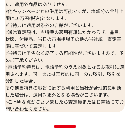
た、適用外商品はありません。
※他キャンペーンとの併用は可能ですが、増額分の合計上
限は10万円(税込)となります。
※当特典は適用対象外の店舗がございます。
※通常査定額は、当特典の適用有無にかかわらず、品目、
状態、付属品、当日の市場相場その他の当社統一査定基
準に基づいて算定します。
※当特典は予告なく終了する可能性がございますので、予
K18 ブルートパーズ・ダイヤモンド
K18 トルマリン
めご了承ください。
65.57・0.26・0.06ct
D0.15ct
※電話予約特典は、電話予約のうえ対象となるお取引に適
参考買取価格
参考買取価格
用されます。同一または実質的に同一のお取引、取引を
309,000
円
297,000
円
分割した場合、
2026年7月10日時点
2026年7月10日
その他当特典の趣旨に反する利用と当社が合理的に判断
した場合は、適用対象外となる場合がございます。
※ご不明な点がございましたら査定員またはお電話にてお
問い合わせください。