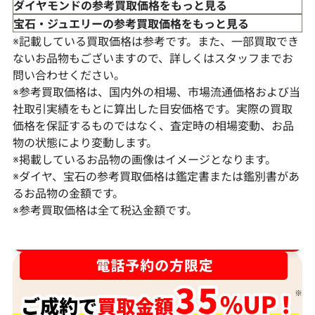
ダイヤモンドの参考買取価格をもっと見る
宝石・ジュエリーの参考買取価格をもっと見る
※記載している買取価格は参考です。また、一部買取でき
ないお品物もございますので、詳しくはスタッフまでお
問い合わせください。
※参考買取価格は、国内外の相場、市場流通価格および当
社取引実績をもとに算出した目安価格です。実際の買取
価格を保証するものではなく、査定時の相場変動、お品
物の状態により変動します。
※掲載しているお品物の画像はイメージとなります。
Pt･Pm900 ダイヤモンド ネックレス
K18 ダイヤモ
※ダイヤ、宝石の参考買取価格は鑑定書または鑑別書があ
17.45ct
6ct
るお品物の金額です。
※参考買取価格は全て税込金額です。
参考買取価格
参考買取価格
1,523,000
円
1,308,000
円
2026年2月11日時点
2026年2月11日
ダイヤ･宝石買取強化中！売るなら今！