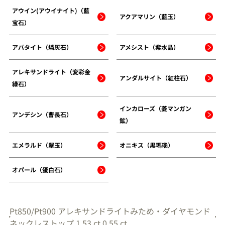
アウイン(アウイナイト)（藍
アクアマリン（藍玉）
宝石）
アパタイト（燐灰石）
アメシスト（紫水晶）
アレキサンドライト（変彩金
アンダルサイト（紅柱石）
緑石）
インカローズ（菱マンガン
アンデシン（曹長石）
鉱）
エメラルド（翠玉）
オニキス（黒瑪瑙）
オパール（蛋白石）
Pt850/Pt900 アレキサンドライトみため・ダイヤモンド
ネックレストップ 1.53 ct 0.55 ct