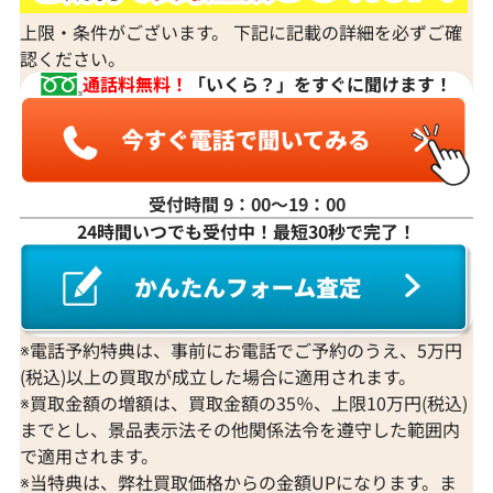
上限・条件がございます。 下記に記載の詳細を必ずご確
認ください。
通話料無料！
「いくら？」をすぐに聞けます！
受付時間 9：00〜19：00
24時間いつでも受付中！最短30秒で完了！
K18WG ダイヤモンド ネックレス 3.31ct
K18 ダイヤモンド
参考買取価格
参考買取価格
1,274,000
円
1,251,000
円
2026年3月11日時点
2026年2月11日
※電話予約特典は、事前にお電話でご予約のうえ、5万円
(税込)以上の買取が成立した場合に適用されます。
※買取金額の増額は、買取金額の35％、上限10万円(税込)
までとし、景品表示法その他関係法令を遵守した範囲内
で適用されます。
※当特典は、弊社買取価格からの金額UPになります。ま