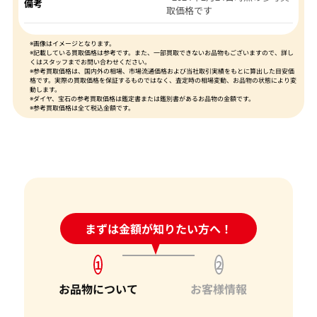
備考
取価格です
※画像はイメージとなります。
※記載している買取価格は参考です。また、一部買取できないお品物もございますので、詳し
くはスタッフまでお問い合わせください。
※参考買取価格は、国内外の相場、市場流通価格および当社取引実績をもとに算出した目安価
格です。実際の買取価格を保証するものではなく、査定時の相場変動、お品物の状態により変
動します。
※ダイヤ、宝石の参考買取価格は鑑定書または鑑別書があるお品物の金額です。
※参考買取価格は全て税込金額です。
24時間受付中!
まずは金額が知りたい方へ！
問い合わせフォーム
1
2
お品物について
お客様情報