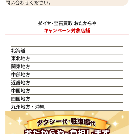
問い合わせください。
ダイヤ・宝石買取 おたからや
キャンペーン対象店舗
北海道
東北地方
青森県
関東地方
岩手県
東京都
中部地方
宮城県
神奈川県
新潟県
近畿地方
秋田県
埼玉県
富山県
三重県
中国地方
山形県
千葉県
石川県
滋賀県
鳥取県
四国地方
福島県
茨城県
山梨県
京都府
島根県
徳島県
九州地方・沖縄
栃木県
長野県
大阪府
岡山県
香川県
福岡県
群馬県
岐阜県
兵庫県
広島県
愛媛県
佐賀県
静岡県
奈良県
山口県
長崎県