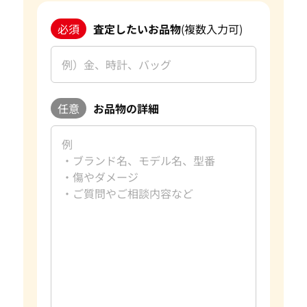
必須
査定したいお品物
(複数入力可)
任意
お品物の詳細