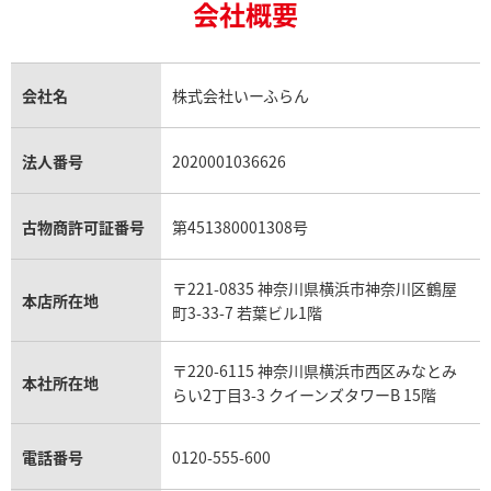
18金買取
ルビー買取
ロレックス エクスプローラー買取
会社概要
エルメス バーキン買取
ヴァンクリーフ＆アーペル買取
18金の相場価格情報
ヒスイ買取
ロレックス デイトジャスト買取
エルメス ケリー買取
ハリーウィンストン買取
金のアクセサリー買取
オパール買取
ロレックス 買取の参考価格一覧
エルメス買取の参考価格一覧
クロムハーツ買取
金貨買取
トパーズ買取
パテック フィリップ買取
シャネル買取
フレッド買取
貴金属買取
タンザナイト買取
パテック フィリップノーチラス買取
シャネル マトラッセ買取
ショーメ買取
会社名
株式会社いーふらん
プラチナ買取
アメジスト買取
オーデマ ピゲ買取
シャネル買取の参考価格一覧
ショパール買取
銀・シルバー買取
パライバトルマリン買取
オーデマ ピゲ ロイヤルオーク買取
ディオール買取
タサキ買取
パラジウム買取
キャッツアイ買取
ヴァシュロン・コンスタンタン買取
セリーヌ買取
法人番号
2020001036626
ダミアーニ買取
アレキサンドライト買取
A.ランゲ&ゾーネ買取
フェンディ買取
ピアジェ買取
ガーネット買取
ブレゲ買取
グッチ買取
ブシュロン買取
アクアマリン買取
オメガ買取
プラダ買取
古物商許可証番号
第451380001308号
モーブッサン買取
ウブロ買取
ミキモト買取
IWC買取
グラフ買取
〒221-0835 神奈川県横浜市神奈川区鶴屋
カルティエ買取
本店所在地
フランク ミュラー買取
町3-33-7 若葉ビル1階
リシャール・ミル買取
タグ・ホイヤー買取
〒220-6115 神奈川県横浜市西区みなとみ
パネライ買取
本社所在地
らい2丁目3-3 クイーンズタワーB 15階
チューダー（チュードル）買取
電話番号
0120-555-600