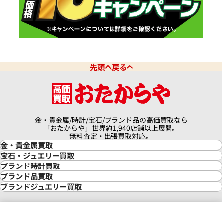
先頭へ戻る
金・貴金属/時計/宝石/ブランド品の高価買取なら
「おたからや」世界約1,940店舗以上展開。
無料査定・出張買取対応。
金・貴金属買取
金買取
宝石・ジュエリー買取
金の相場価格情報
宝石・ジュエリー買取
ブランド時計買取
金の参考買取価格一覧
ダイヤモンド買取
時計買取
ブランド品買取
インゴット買取
ダイヤモンド・宝石の参考価格一覧
ロレックス買取
ブランド買取
ブランドジュエリー買取
インゴットの相場価格情報
リング・結婚指輪買取
ロレックス デイトナ買取
ルイ・ヴィトン買取
カルティエ買取
24金買取
エメラルド買取
ロレックス サブマリーナー買取
ルイ・ヴィトン買取の参考価格一覧
ティファニー買取
24金の相場価格情報
サファイア買取
ロレックス GMTマスター買取
エルメス買取
ブルガリ買取