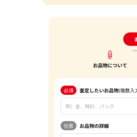
24
1
お品物について
必須
査定したいお品物
(複数入
任意
お品物の詳細