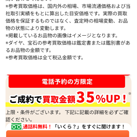
※参考買取価格は、国内外の相場、市場流通価格および当
社取引実績をもとに算出した目安価格です。実際の買取
価格を保証するものではなく、査定時の相場変動、お品
物の状態により変動します。
※掲載しているお品物の画像はイメージとなります。
Pt･Pm900 ダイヤモンド ネックレス
K18 ダイヤモ
※ダイヤ、宝石の参考買取価格は鑑定書または鑑別書があ
17.45ct
6ct
るお品物の金額です。
※参考買取価格は全て税込金額です。
参考買取価格
参考買取価格
1,523,000
円
1,308,000
円
2026年2月11日時点
2026年2月11日
ダイヤ･宝石買取強化中！売るなら今！
上限・条件がございます。 下記に記載の詳細を必ずご確
認ください。
通話料無料！
「いくら？」をすぐに聞けます！