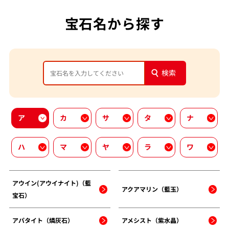
宝石名から探す
検索
ア
カ
サ
タ
ナ
ハ
マ
ヤ
ラ
ワ
アウイン(アウイナイト)（藍
アクアマリン（藍玉）
宝石）
アパタイト（燐灰石）
アメシスト（紫水晶）