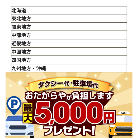
北海道
東北地方
青森県
関東地方
岩手県
東京都
中部地方
宮城県
神奈川県
新潟県
近畿地方
秋田県
埼玉県
富山県
三重県
中国地方
山形県
千葉県
石川県
滋賀県
鳥取県
四国地方
福島県
茨城県
山梨県
京都府
島根県
徳島県
九州地方・沖縄
栃木県
長野県
大阪府
岡山県
香川県
福岡県
群馬県
岐阜県
兵庫県
広島県
愛媛県
佐賀県
静岡県
奈良県
山口県
長崎県
愛知県
和歌山県
熊本県
大分県
宮崎県
鹿児島県