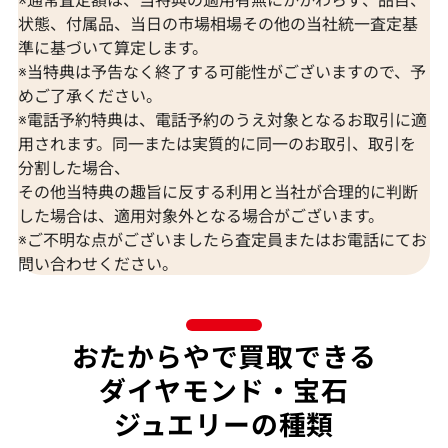
状態、付属品、当日の市場相場その他の当社統一査定基
準に基づいて算定します。
※当特典は予告なく終了する可能性がございますので、予
K18 ブルートパーズ・ダイヤモンド
K18 トルマリン
めご了承ください。
65.57・0.26・0.06ct
D0.15ct
※電話予約特典は、電話予約のうえ対象となるお取引に適
参考買取価格
参考買取価格
用されます。同一または実質的に同一のお取引、取引を
309,000
円
297,000
円
分割した場合、
2026年7月10日時点
2026年7月10日
その他当特典の趣旨に反する利用と当社が合理的に判断
した場合は、適用対象外となる場合がございます。
※ご不明な点がございましたら査定員またはお電話にてお
問い合わせください。
おたからやで買取できる
ダイヤモンド・宝石
ジュエリーの種類