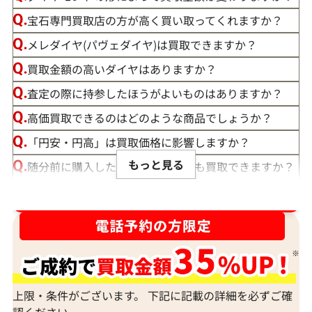
宝石専門買取店の方が高く買い取ってくれますか？
メレダイヤ(パヴェダイヤ)は買取できますか？
買取金額の高いダイヤはありますか？
査定の際に持参したほうがよいものはありますか？
高価買取できるのはどのような商品でしょうか？
「円安・円高」は買取価格に影響しますか？
もっと見る
随分前に購入したダイヤモンドでも買取できますか？
ルースや原石は買取できる？
ダイヤ･宝石買取強化中！売るなら今！
宝石の大きさは買取価格に影響する？
ダイヤモンドの買取価格には、どんなことが影響しま
すか？
身分証明書がなぜ必要？
上限・条件がございます。 下記に記載の詳細を必ずご確
認ください。