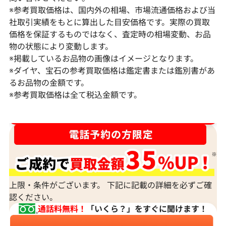
※参考買取価格は、国内外の相場、市場流通価格および当
社取引実績をもとに算出した目安価格です。実際の買取
価格を保証するものではなく、査定時の相場変動、お品
物の状態により変動します。
※掲載しているお品物の画像はイメージとなります。
Pt･Pm900 ダイヤモンド ネックレス
K18 ダイヤモ
※ダイヤ、宝石の参考買取価格は鑑定書または鑑別書があ
17.45ct
6ct
るお品物の金額です。
※参考買取価格は全て税込金額です。
参考買取価格
参考買取価格
1,523,000
円
1,308,000
円
2026年2月11日時点
2026年2月11日
ダイヤ･宝石買取強化中！売るなら今！
上限・条件がございます。 下記に記載の詳細を必ずご確
認ください。
通話料無料！
「いくら？」をすぐに聞けます！