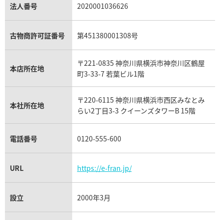
パラジウム買取
キャッツアイ買取
ヴァシュロン・コンスタンタン買取
セリーヌ買取
法人番号
2020001036626
ダミアーニ買取
アレキサンドライト買取
A.ランゲ&ゾーネ買取
フェンディ買取
ピアジェ買取
ガーネット買取
ブレゲ買取
グッチ買取
ブシュロン買取
アクアマリン買取
オメガ買取
プラダ買取
古物商許可証番号
第451380001308号
モーブッサン買取
ウブロ買取
ミキモト買取
IWC買取
グラフ買取
〒221-0835 神奈川県横浜市神奈川区鶴屋
カルティエ買取
本店所在地
フランク ミュラー買取
町3-33-7 若葉ビル1階
リシャール・ミル買取
タグ・ホイヤー買取
〒220-6115 神奈川県横浜市西区みなとみ
パネライ買取
本社所在地
らい2丁目3-3 クイーンズタワーB 15階
チューダー（チュードル）買取
電話番号
0120-555-600
URL
https://e-fran.jp/
設立
2000年3月