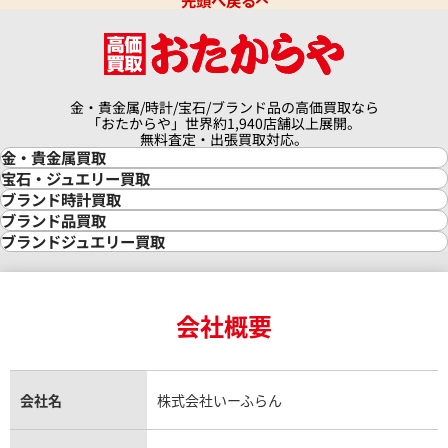
先頭へ戻る
金・貴金属/時計/宝石/ブランド品の高価買取なら
「おたからや」世界約1,940店舗以上展開。
無料査定・出張買取対応。
金・貴金属買取
金買取
宝石・ジュエリー買取
金の相場価格情報
宝石・ジュエリー買取
ブランド時計買取
金の参考買取価格一覧
ダイヤモンド買取
時計買取
ブランド品買取
インゴット買取
ダイヤモンド・宝石の参考価格一覧
ロレックス買取
ブランド買取
ブランドジュエリー買取
インゴットの相場価格情報
リング・結婚指輪買取
ロレックス デイトナ買取
ルイ・ヴィトン買取
カルティエ買取
24金買取
エメラルド買取
ロレックス サブマリーナー買取
ルイ・ヴィトン買取の参考価格一覧
ティファニー買取
24金の相場価格情報
サファイア買取
ロレックス GMTマスター買取
エルメス買取
ブルガリ買取
18金買取
ルビー買取
ロレックス エクスプローラー買取
会社概要
エルメス バーキン買取
ヴァンクリーフ＆アーペル買取
18金の相場価格情報
ヒスイ買取
ロレックス デイトジャスト買取
エルメス ケリー買取
ハリーウィンストン買取
金のアクセサリー買取
オパール買取
ロレックス 買取の参考価格一覧
エルメス買取の参考価格一覧
クロムハーツ買取
金貨買取
トパーズ買取
パテック フィリップ買取
シャネル買取
フレッド買取
貴金属買取
タンザナイト買取
パテック フィリップノーチラス買取
シャネル マトラッセ買取
ショーメ買取
会社名
株式会社いーふらん
プラチナ買取
アメジスト買取
オーデマ ピゲ買取
シャネル買取の参考価格一覧
ショパール買取
銀・シルバー買取
パライバトルマリン買取
オーデマ ピゲ ロイヤルオーク買取
ディオール買取
タサキ買取