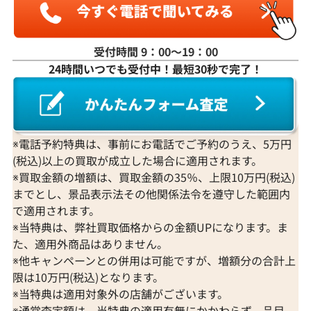
受付時間 9：00〜19：00
24時間いつでも受付中！最短30秒で完了！
K18WG ダイヤモンド ネックレス 3.31ct
K18 ダイヤモンド
参考買取価格
参考買取価格
1,274,000
円
1,251,000
円
2026年3月11日時点
2026年2月11日
※電話予約特典は、事前にお電話でご予約のうえ、5万円
(税込)以上の買取が成立した場合に適用されます。
※買取金額の増額は、買取金額の35％、上限10万円(税込)
までとし、景品表示法その他関係法令を遵守した範囲内
で適用されます。
※当特典は、弊社買取価格からの金額UPになります。ま
た、適用外商品はありません。
※他キャンペーンとの併用は可能ですが、増額分の合計上
限は10万円(税込)となります。
※当特典は適用対象外の店舗がございます。
※通常査定額は、当特典の適用有無にかかわらず、品目、