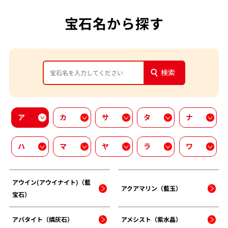
宝石名から探す
検索
ア
カ
サ
タ
ナ
ハ
マ
ヤ
ラ
ワ
アウイン(アウイナイト)（藍
アクアマリン（藍玉）
宝石）
アパタイト（燐灰石）
アメシスト（紫水晶）