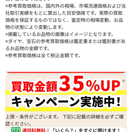
※参考買取価格は、国内外の相場、市場流通価格および当
社取引実績をもとに算出した目安価格です。実際の買取
価格を保証するものではなく、査定時の相場変動、お品
物の状態により変動します。
※掲載しているお品物の画像はイメージとなります。
Pt･Pm900 ダイヤモンド ネックレス
K18 ダイヤモ
※ダイヤ、宝石の参考買取価格は鑑定書または鑑別書があ
17.45ct
6ct
るお品物の金額です。
※参考買取価格は全て税込金額です。
参考買取価格
参考買取価格
1,523,000
円
1,308,000
円
2026年2月11日時点
2026年2月11日
ダイヤ･宝石買取強化中！売るなら今！
上限・条件がございます。 下記に記載の詳細を必ずご確
認ください。
通話料無料！
「いくら？」をすぐに聞けます！