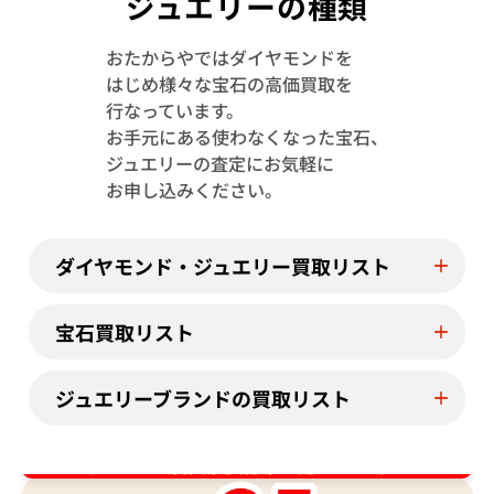
ジュエリーの種類
おたからやではダイヤモンドを
Pt･Pm900 トルマリン・ダイヤモンド
Pt･Pm900 
はじめ様々な宝石の高価買取を
1.13・D0.08ct
4.23・D1.15ct
行なっています。
参考買取価格
参考買取価格
お手元にある使わなくなった宝石、
244,000
円
122,000
円
ジュエリーの査定にお気軽に
2026年7月11日時点
2026年7月10日
お申し込みください。
ダイヤモンド・ジュエリー買取リスト
宝石買取リスト
ジュエリーブランドの買取リスト
ダイヤ･宝石買取強化中！売るなら今！