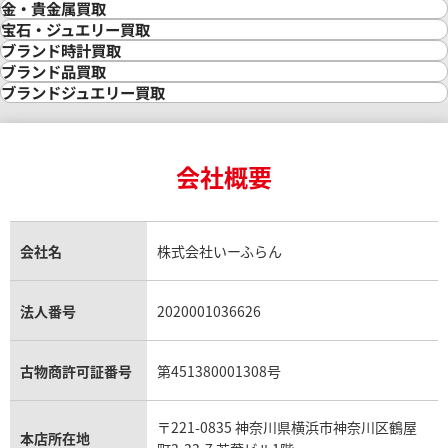
金・貴金属買取
金買取
宝石・ジュエリー買取
金の相場価格情報
宝石・ジュエリー買取
ブランド時計買取
金の参考買取価格一覧
ダイヤモンド買取
時計買取
ブランド品買取
インゴット買取
ダイヤモンド・宝石の参考価格一覧
ロレックス買取
ブランド買取
ブランドジュエリー買取
インゴットの相場価格情報
リング・結婚指輪買取
ロレックス デイトナ買取
ルイ・ヴィトン買取
カルティエ買取
24金買取
エメラルド買取
ロレックス サブマリーナー買取
ルイ・ヴィトン買取の参考価格一覧
ティファニー買取
24金の相場価格情報
サファイア買取
ロレックス GMTマスター買取
エルメス買取
ブルガリ買取
18金買取
ルビー買取
ロレックス エクスプローラー買取
会社概要
エルメス バーキン買取
ヴァンクリーフ＆アーペル買取
18金の相場価格情報
ヒスイ買取
ロレックス デイトジャスト買取
エルメス ケリー買取
ハリーウィンストン買取
金のアクセサリー買取
オパール買取
ロレックス 買取の参考価格一覧
エルメス買取の参考価格一覧
クロムハーツ買取
金貨買取
トパーズ買取
パテック フィリップ買取
シャネル買取
フレッド買取
貴金属買取
タンザナイト買取
パテック フィリップノーチラス買取
シャネル マトラッセ買取
ショーメ買取
会社名
株式会社いーふらん
プラチナ買取
アメジスト買取
オーデマ ピゲ買取
シャネル買取の参考価格一覧
ショパール買取
銀・シルバー買取
パライバトルマリン買取
オーデマ ピゲ ロイヤルオーク買取
ディオール買取
タサキ買取
パラジウム買取
キャッツアイ買取
ヴァシュロン・コンスタンタン買取
セリーヌ買取
法人番号
2020001036626
ダミアーニ買取
アレキサンドライト買取
A.ランゲ&ゾーネ買取
フェンディ買取
ピアジェ買取
ガーネット買取
ブレゲ買取
グッチ買取
ブシュロン買取
アクアマリン買取
オメガ買取
プラダ買取
古物商許可証番号
第451380001308号
モーブッサン買取
ウブロ買取
ミキモト買取
IWC買取
グラフ買取
〒221-0835 神奈川県横浜市神奈川区鶴屋
カルティエ買取
本店所在地