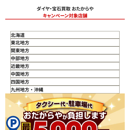
ダイヤ・宝石買取 おたからや
キャンペーン対象店舗
北海道
東北地方
青森県
関東地方
岩手県
東京都
中部地方
宮城県
神奈川県
新潟県
近畿地方
秋田県
埼玉県
富山県
三重県
中国地方
山形県
千葉県
石川県
滋賀県
鳥取県
四国地方
福島県
茨城県
山梨県
京都府
島根県
徳島県
九州地方・沖縄
栃木県
長野県
大阪府
岡山県
香川県
福岡県
群馬県
岐阜県
兵庫県
広島県
愛媛県
佐賀県
静岡県
奈良県
山口県
長崎県
愛知県
和歌山県
熊本県
大分県