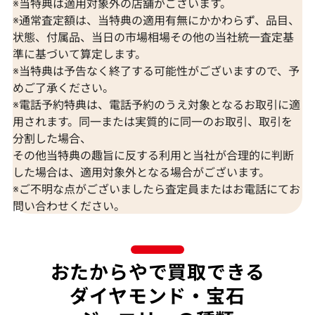
※当特典は適用対象外の店舗がございます。
※通常査定額は、当特典の適用有無にかかわらず、品目、
状態、付属品、当日の市場相場その他の当社統一査定基
K18 ブルートパーズ・ダイヤモンド
K18 トルマリン
準に基づいて算定します。
65.57・0.26・0.06ct
D0.15ct
※当特典は予告なく終了する可能性がございますので、予
めご了承ください。
参考買取価格
参考買取価格
※電話予約特典は、電話予約のうえ対象となるお取引に適
309,000
円
297,000
円
2026年7月10日時点
2026年7月10日
用されます。同一または実質的に同一のお取引、取引を
分割した場合、
その他当特典の趣旨に反する利用と当社が合理的に判断
した場合は、適用対象外となる場合がございます。
※ご不明な点がございましたら査定員またはお電話にてお
問い合わせください。
おたからやで買取できる
ダイヤモンド・宝石