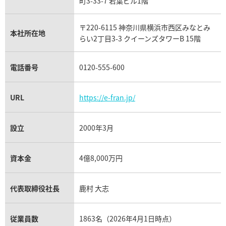
フランク ミュラー買取
町3-33-7 若葉ビル1階
リシャール・ミル買取
タグ・ホイヤー買取
〒220-6115 神奈川県横浜市西区みなとみ
パネライ買取
本社所在地
らい2丁目3-3 クイーンズタワーB 15階
チューダー（チュードル）買取
電話番号
0120-555-600
URL
https://e-fran.jp/
設立
2000年3月
資本金
4億8,000万円
代表取締役社長
鹿村 大志
従業員数
1863名（2026年4月1日時点）