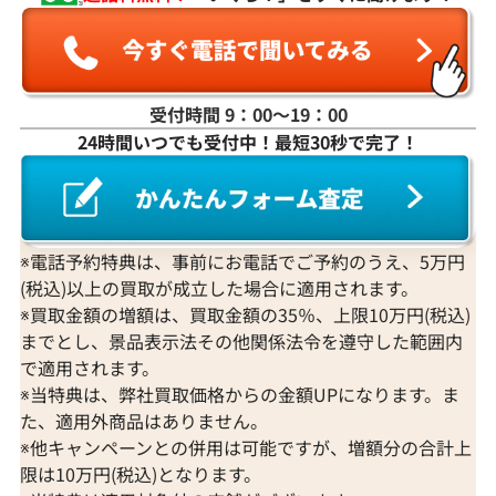
受付時間 9：00〜19：00
K18WG ダイヤモンド ネックレス 3.31ct
K18 ダイヤモンド
24時間いつでも受付中！最短30秒で完了！
参考買取価格
参考買取価格
1,274,000
円
1,251,000
円
2026年3月11日時点
2026年2月11日
※電話予約特典は、事前にお電話でご予約のうえ、5万円
(税込)以上の買取が成立した場合に適用されます。
※買取金額の増額は、買取金額の35％、上限10万円(税込)
までとし、景品表示法その他関係法令を遵守した範囲内
で適用されます。
※当特典は、弊社買取価格からの金額UPになります。ま
た、適用外商品はありません。
※他キャンペーンとの併用は可能ですが、増額分の合計上
限は10万円(税込)となります。